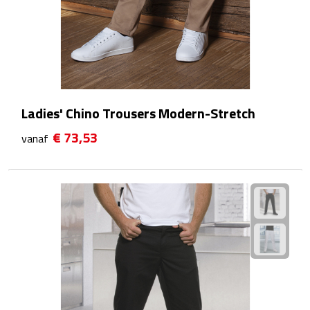
Waterflessen
Drinkglazen
Glazen & karaffen
Ladies' Chino Trousers Modern-Stretch
Dubbelwandige glazen
€ 73,53
vanaf
Bierglazen
Champagneglazen
Cocktailglazen
Wijnglazen
Koffieglazen