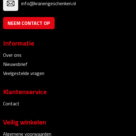
info@kranengeschenken.nl
Bureauklokken
Bureaulampen
NEEM CONTACT OP
Bureau onderleggers
Informatie
Bureau organizers
Over ons
Nieuwsbrief
Bureausets
Veelgestelde vragen
Bureau ventilatoren
Klantenservice
Boekenleggers
Contact
Briefopeners
Veilig winkelen
Gummen
Algemene voorwaarden