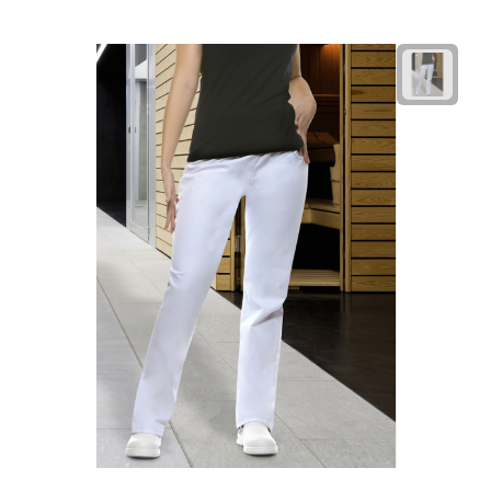
Rijbewijs- & kentekenhoezen
USB autoladers
Veiligheidshamers
Veiligheidssets
Zonneschermen
Fiets Accessoires
Fietsbellen
Fietstassen
Fiets telefoonhouders