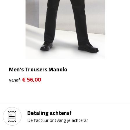
Theeglazen
Kopjes & Mokken
Kopjes
Mokken
Schoteltjes
Men's Trousers Manolo
€ 56,00
Thermossets
vanaf
Kantoor & Zakelijk
Agenda's & Kalenders
Betaling achteraf
De factuur ontvang je achteraf
Agenda's