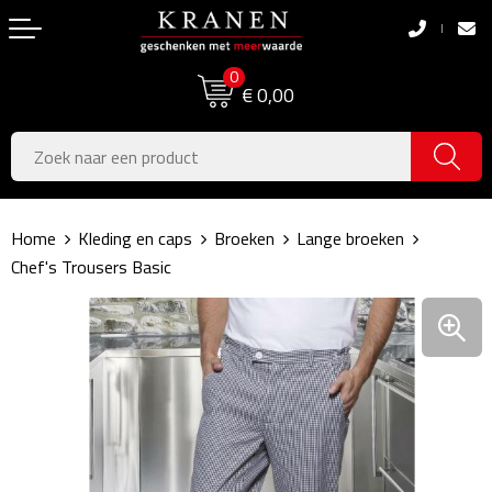
Terug
Terug
0
Boodschappentassen
Dag van de Zorg
€ 0,00
Pasen
Boodschappentassen
Koningsdag
Jute tassen
Home
Kleding en caps
Broeken
Lange broeken
Zomer
Katoenen draagtassen
Chef's Trousers Basic
Voetbal, EK & WK
Opvouwbare tassen
Sinterklaas
Papieren tassen
Kerstpakketten
Schoudertassen
Geboorte- & Kraamcadeau's
Zakelijke Tassen