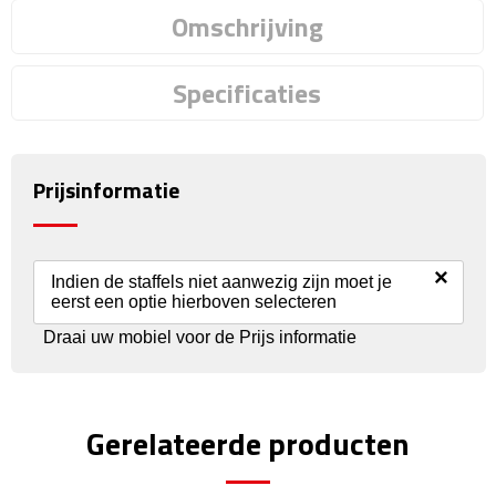
Reisstekkers
Omschrijving
Reissetjes
Specificaties
Paspoorthouders
Auto Accessoires
Prijsinformatie
Auto luchtverfrissers
Auto onderhoud
×
Indien de staffels niet aanwezig zijn moet je
eerst een optie hierboven selecteren
Auto organizers
Draai uw mobiel voor de Prijs informatie
Auto telefoonhouders
Gerelateerde producten
IJskrabbers
Parkeerschijven