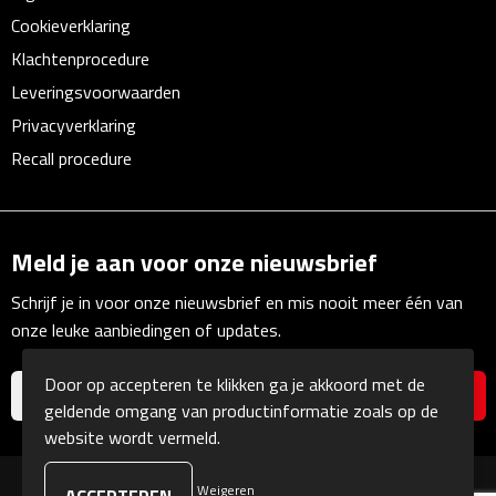
Linialen
Cookieverklaring
Klachtenprocedure
Magneten
Leveringsvoorwaarden
Privacyverklaring
Muismatten
Recall procedure
Pennen etui's
Pennenhouders
Meld je aan voor onze nieuwsbrief
Puntenslijpers
Schrijf je in voor onze nieuwsbrief en mis nooit meer één van
onze leuke aanbiedingen of updates.
Rekenmachines
Door op accepteren te klikken ga je akkoord met de
Document- & Schrijfmappen
geldende omgang van productinformatie zoals op de
website wordt vermeld.
Documentmappen
Weigeren