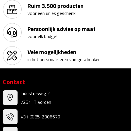
Ruim 3.500 producten
Kalenders
voor een uniek geschenk
Beurs & Evenementen
Persoonlijk advies op maat
voor elk budget
Banners
Vele mogelijkheden
Barmatten
in het personaliseren van geschenken
Naambadges & naamkaarthouders
Stickers
Contact
Industrieweg 2
Visitekaartjes
7251 JT Vorden
Vlaggen
+31 (0)85-2006670
Bureau Toebehoren