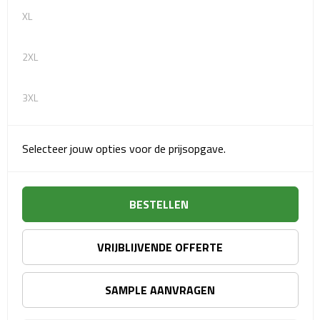
Sport- & Recreatietassen
XL
Sporttassen
2XL
Schoenentassen
3XL
Fietstassen
Selecteer jouw opties voor de prijsopgave.
Koeltassen & koelboxen
Strandtassen
BESTELLEN
Picknick rugtassen
VRIJBLIJVENDE OFFERTE
Lunchtassen
Heuptassen
SAMPLE AANVRAGEN