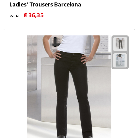
Ladies' Trousers Barcelona
Fietspompen
€ 36,35
vanaf
Fietssloten
Fietsverlichting
Fiets reparatiesets
Zadelhoezen
Drinkwaren
Drinkbekers
Bekers
Bidons