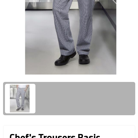
Giftcards
Business trolleys
Wellness Giftsets
Documententassen
Kledingtassen
Laptophoezen & -tassen
Tablettassen
Reistassen & Trolleys
Reistassen
Trolleys
Reistas trolleys
Chef's Trousers Basic