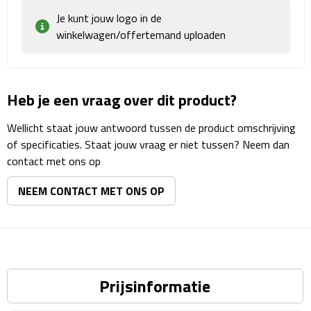
Matrozentassen
Je kunt jouw logo in de
winkelwagen/offertemand uploaden
Reizen
Reisbekers
Heb je een vraag over dit product?
Opbergtasjes
Wellicht staat jouw antwoord tussen de product omschrijving
Koffersloten
of specificaties. Staat jouw vraag er niet tussen? Neem dan
contact met ons op
Bagageweegschalen
NEEM CONTACT MET ONS OP
Bagageriemen
Bagagelabels
Reiskussens
Prijsinformatie