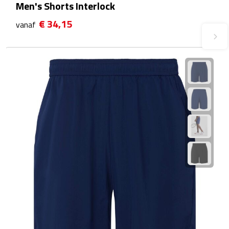
Men's Shorts Interlock
Waterflessen
€ 34,15
vanaf
Drinkglazen
Glazen & karaffen
Dubbelwandige glazen
Bierglazen
Champagneglazen
Cocktailglazen
Wijnglazen
Koffieglazen