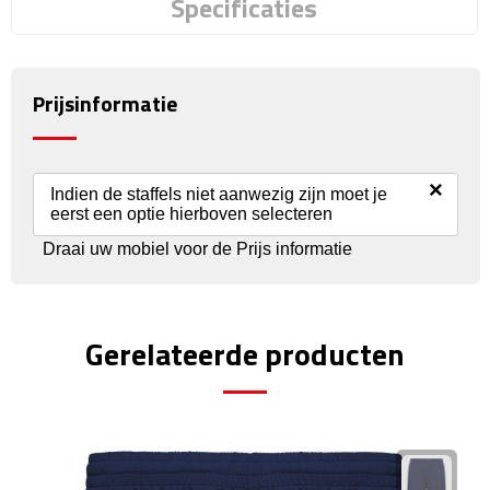
Specificaties
Rijbewijs- & kentekenhoezen
Prijsinformatie
USB autoladers
Veiligheidshamers
×
Indien de staffels niet aanwezig zijn moet je
Veiligheidssets
eerst een optie hierboven selecteren
Draai uw mobiel voor de Prijs informatie
Zonneschermen
Fiets Accessoires
Gerelateerde producten
Fietsbellen
Fietstassen
Fiets telefoonhouders