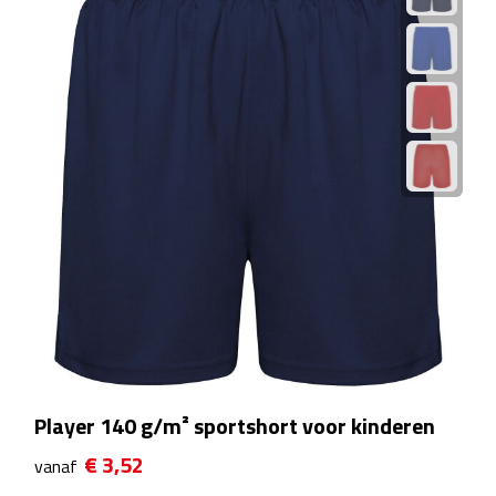
Fietspompen
Fietssloten
Fietsverlichting
Fiets reparatiesets
Zadelhoezen
Drinkwaren
Drinkbekers
Player 140 g/m² sportshort voor kinderen
Bekers
€ 3,52
vanaf
Bidons