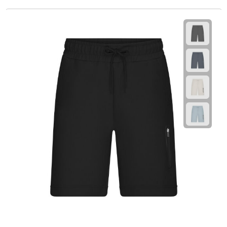
Plastic bekers
Reisbekers
Thermosbekers
Drinkflessen
Opvouwbare drinkfles
Drinkflessen met karabijnhaak
Sportflessen
Thermosflessen
Waterflesjes