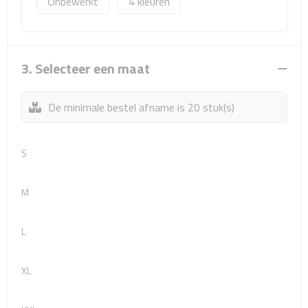
Onbewerkt
4
Sport- & Recreatietassen
Sporttassen
3. Selecteer een maat
Schoenentassen
De minimale bestel afname is 20 stuk(s)
Fietstassen
Koeltassen & koelboxen
S
Strandtassen
M
Picknick rugtassen
L
Lunchtassen
XL
Heuptassen