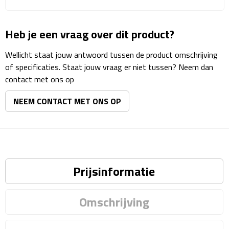
Reisstekkers
Reissetjes
Heb je een vraag over dit product?
Paspoorthouders
Wellicht staat jouw antwoord tussen de product omschrijving
of specificaties. Staat jouw vraag er niet tussen? Neem dan
Auto Accessoires
contact met ons op
NEEM CONTACT MET ONS OP
Auto luchtverfrissers
Auto onderhoud
Auto organizers
Prijsinformatie
Auto telefoonhouders
Omschrijving
IJskrabbers
Parkeerschijven