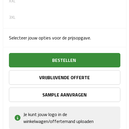
XXL
Matrozentassen
Reizen
3XL
Reisbekers
Selecteer jouw opties voor de prijsopgave.
Opbergtasjes
Koffersloten
BESTELLEN
Bagageweegschalen
VRIJBLIJVENDE OFFERTE
Bagageriemen
SAMPLE AANVRAGEN
Bagagelabels
Je kunt jouw logo in de
Reiskussens
winkelwagen/offertemand uploaden