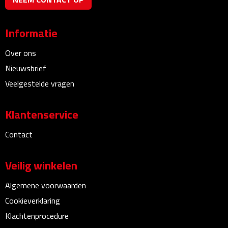
Linialen
Informatie
Magneten
Over ons
Muismatten
Nieuwsbrief
Pennen etui's
Veelgestelde vragen
Pennenhouders
Klantenservice
Puntenslijpers
Contact
Rekenmachines
Veilig winkelen
Document- & Schrijfmappen
Algemene voorwaarden
Cookieverklaring
Documentmappen
Klachtenprocedure