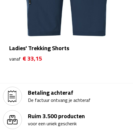
Kalenders
Beurs & Evenementen
Banners
Ladies' Trekking Shorts
Barmatten
€ 33,15
vanaf
Naambadges & naamkaarthouders
Stickers
Betaling achteraf
Visitekaartjes
De factuur ontvang je achteraf
Vlaggen
Ruim 3.500 producten
voor een uniek geschenk
Bureau Toebehoren