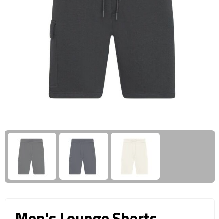
Giftcards
Business trolleys
Wellness Giftsets
Documententassen
Kledingtassen
Laptophoezen & -tassen
Tablettassen
Reistassen & Trolleys
Reistassen
Trolleys
Reistas trolleys
Men's Lounge Shorts