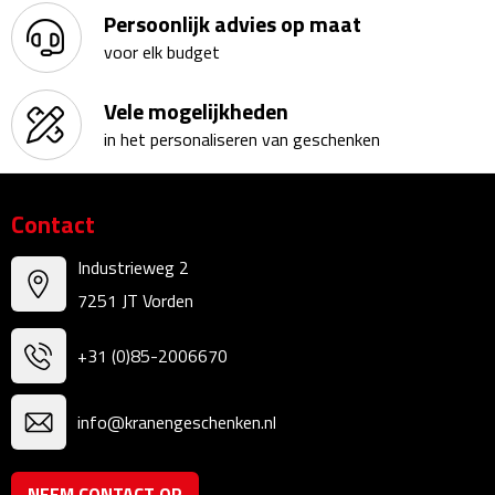
Persoonlijk advies op maat
Bureauklokken
voor elk budget
Bureaulampen
Vele mogelijkheden
Bureau onderleggers
in het personaliseren van geschenken
Bureau organizers
Contact
Bureausets
Industrieweg 2
Bureau ventilatoren
7251 JT Vorden
Boekenleggers
+31 (0)85-2006670
Briefopeners
info@kranengeschenken.nl
Gummen
NEEM CONTACT OP