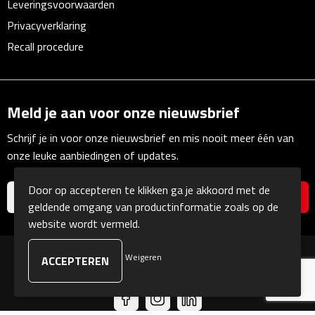
Leveringsvoorwaarden
Multifunctionele documentmappen
Privacyverklaring
Schrijfmappen
Recall procedure
Multifunctionele schrijfmappen
Meld je aan voor onze nieuwsbrief
Klemborden
Schrijf je in voor onze nieuwsbrief en mis nooit meer één van
Notitieboeken en Schriften
onze leuke aanbiedingen of updates.
Memo's
Door op accepteren te klikken ga je akkoord met de
geldende omgang van productinformatie zoals op de
Memoboekjes
website wordt vermeld.
Memo sets
Weigeren
© Copyright Kranengeschenken 2026
Unieke memo's