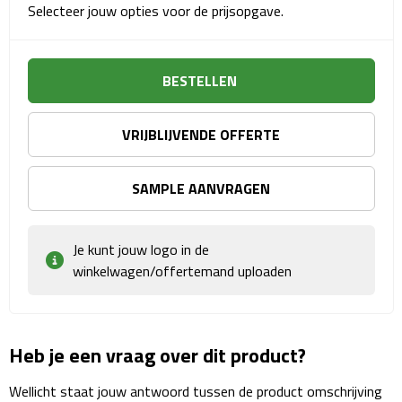
Matrozentassen
Selecteer jouw opties voor de prijsopgave.
Reizen
BESTELLEN
Reisbekers
VRIJBLIJVENDE OFFERTE
Opbergtasjes
Koffersloten
SAMPLE AANVRAGEN
Bagageweegschalen
Je kunt jouw logo in de
Bagageriemen
winkelwagen/offertemand uploaden
Bagagelabels
Heb je een vraag over dit product?
Reiskussens
Wellicht staat jouw antwoord tussen de product omschrijving