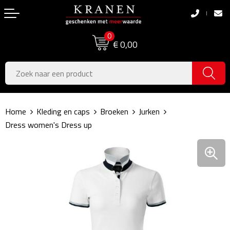
Terug
Terug
0
Boodschappentassen
Dag van de Zorg
€ 0,00
Pasen
Boodschappentassen
Koningsdag
Jute tassen
Home
Kleding en caps
Broeken
Jurken
Zomer
Katoenen draagtassen
Dress women's Dress up
Voetbal, EK & WK
Opvouwbare tassen
Sinterklaas
Papieren tassen
Kerstpakketten
Schoudertassen
Geboorte- & Kraamcadeau's
Zakelijke Tassen