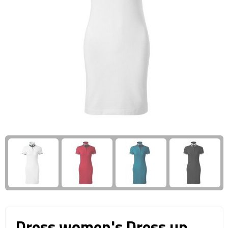
Giftcards
Business trolleys
Wellness Giftsets
Documententassen
Kledingtassen
Laptophoezen & -tassen
Tablettassen
Reistassen & Trolleys
Reistassen
Trolleys
Reistas trolleys
Dress women's Dress up