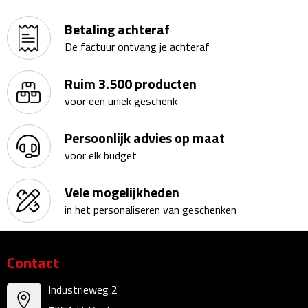
Waterflessen
Betaling achteraf
De factuur ontvang je achteraf
Drinkglazen
Ruim 3.500 producten
Glazen & karaffen
voor een uniek geschenk
Dubbelwandige glazen
Persoonlijk advies op maat
voor elk budget
Bierglazen
Vele mogelijkheden
Champagneglazen
in het personaliseren van geschenken
Cocktailglazen
Wijnglazen
Contact
Industrieweg 2
Koffieglazen