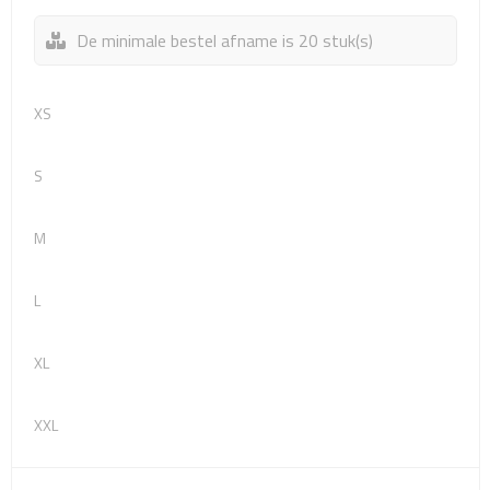
Sport- & Recreatietassen
De minimale bestel afname is 20 stuk(s)
Sporttassen
XS
Schoenentassen
Fietstassen
S
Koeltassen & koelboxen
M
Strandtassen
L
Picknick rugtassen
XL
Lunchtassen
XXL
Heuptassen