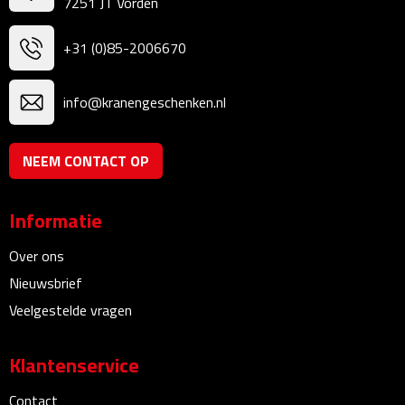
7251 JT Vorden
Theeglazen
+31 (0)85-2006670
Kopjes & Mokken
info@kranengeschenken.nl
Kopjes
Mokken
NEEM CONTACT OP
Schoteltjes
Informatie
Thermossets
Over ons
Nieuwsbrief
Kantoor & Zakelijk
Veelgestelde vragen
Agenda's & Kalenders
Klantenservice
Agenda's
Contact