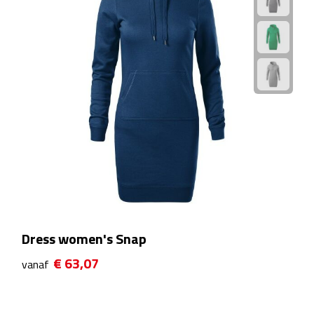
Plastic bekers
Reisbekers
Thermosbekers
Drinkflessen
Opvouwbare drinkfles
Drinkflessen met karabijnhaak
Sportflessen
Dress women's Snap
€ 63,07
vanaf
Thermosflessen
Waterflesjes