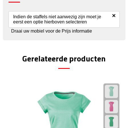
Rijbewijs- & kentekenhoezen
×
Indien de staffels niet aanwezig zijn moet je
eerst een optie hierboven selecteren
USB autoladers
Draai uw mobiel voor de Prijs informatie
Veiligheidshamers
Veiligheidssets
Gerelateerde producten
Zonneschermen
Fiets Accessoires
Fietsbellen
Fietstassen
Fiets telefoonhouders