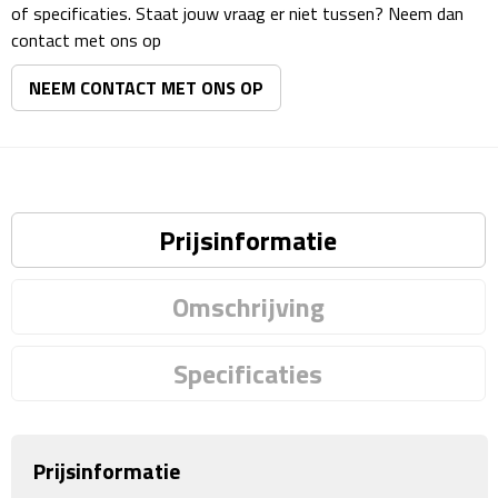
Reisstekkers
of specificaties. Staat jouw vraag er niet tussen? Neem dan
contact met ons op
Reissetjes
NEEM CONTACT MET ONS OP
Paspoorthouders
Auto Accessoires
Auto luchtverfrissers
Prijsinformatie
Auto onderhoud
Omschrijving
Auto organizers
Specificaties
Auto telefoonhouders
IJskrabbers
Prijsinformatie
Parkeerschijven