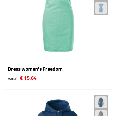
Fietspompen
Fietssloten
Fietsverlichting
Fiets reparatiesets
Zadelhoezen
Dress women's Freedom
Drinkwaren
€ 15,64
vanaf
Drinkbekers
Bekers
Bidons