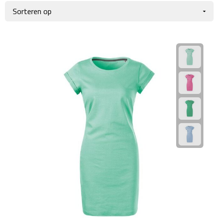
Giftcards
Business trolleys
Wellness Giftsets
Documententassen
Kledingtassen
Laptophoezen & -tassen
Tablettassen
Reistassen & Trolleys
Reistassen
Trolleys
Reistas trolleys