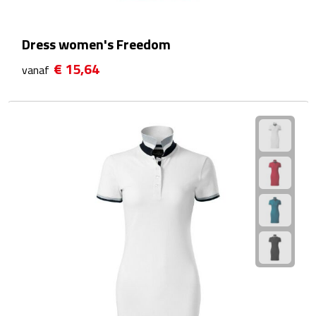
Reistassensets
Dress women's Freedom
Weekendtassen
€ 15,64
vanaf
Duffeltassen
Autotassen
Toilettassen
Rugzakken
Rugzakken
Laptop rugzakken
Promo rugzakjes