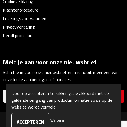
Cookieverklaring
Klachtenprocedure
Fietspompen
Leveringsvoorwaarden
Fietssloten
Privacyverklaring
Recall procedure
Fietsverlichting
Fiets reparatiesets
Meld je aan voor onze nieuwsbrief
Zadelhoezen
Schrijf je in voor onze nieuwsbrief en mis nooit meer één van
onze leuke aanbiedingen of updates.
Drinkwaren
Door op accepteren te klikken ga je akkoord met de
Drinkbekers
geldende omgang van productinformatie zoals op de
website wordt vermeld.
Bekers
Weigeren
© Copyright Kranengeschenken 2026
Bidons