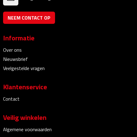
Rijbewijs- & kentekenhoezen
NEEM CONTACT OP
USB autoladers
Informatie
Veiligheidshamers
Over ons
Veiligheidssets
Nieuwsbrief
Veelgestelde vragen
Zonneschermen
Klantenservice
Fiets Accessoires
Contact
Fietsbellen
Veilig winkelen
Fietstassen
Algemene voorwaarden
Fiets telefoonhouders