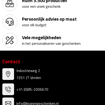
Ruim 3.500 producten
Reisstekkers
voor een uniek geschenk
Reissetjes
Persoonlijk advies op maat
Paspoorthouders
voor elk budget
Auto Accessoires
Vele mogelijkheden
in het personaliseren van geschenken
Auto luchtverfrissers
Auto onderhoud
Contact
Auto organizers
Industrieweg 2
7251 JT Vorden
Auto telefoonhouders
+31 (0)85-2006670
IJskrabbers
info@kranengeschenken.nl
Parkeerschijven