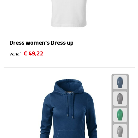
Sport- & Recreatietassen
Sporttassen
Schoenentassen
Dress women's Dress up
Fietstassen
€ 49,22
vanaf
Koeltassen & koelboxen
Strandtassen
Picknick rugtassen
Lunchtassen
Heuptassen