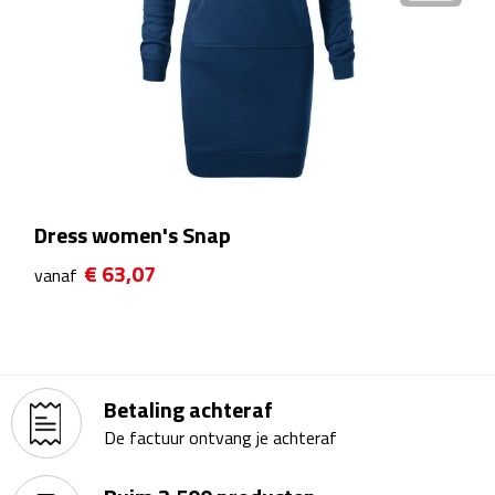
Matrozentassen
Reizen
Reisbekers
Opbergtasjes
Koffersloten
Dress women's Snap
€ 63,07
vanaf
Bagageweegschalen
Bagageriemen
Bagagelabels
Betaling achteraf
De factuur ontvang je achteraf
Reiskussens