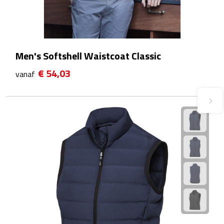
Theeglazen
Kopjes & Mokken
Men's Softshell Waistcoat Classic
Kopjes
€ 54,03
vanaf
Mokken
Schoteltjes
Thermossets
Kantoor & Zakelijk
Agenda's & Kalenders
Agenda's