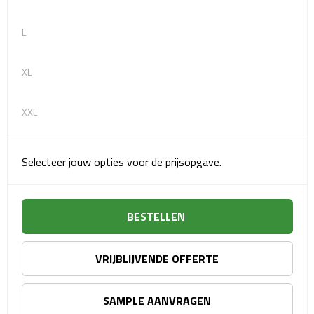
Reisstekkers
L
Reissetjes
Paspoorthouders
XL
Auto Accessoires
XXL
Auto luchtverfrissers
Selecteer jouw opties voor de prijsopgave.
Auto onderhoud
Auto organizers
BESTELLEN
Auto telefoonhouders
VRIJBLIJVENDE OFFERTE
IJskrabbers
SAMPLE AANVRAGEN
Parkeerschijven