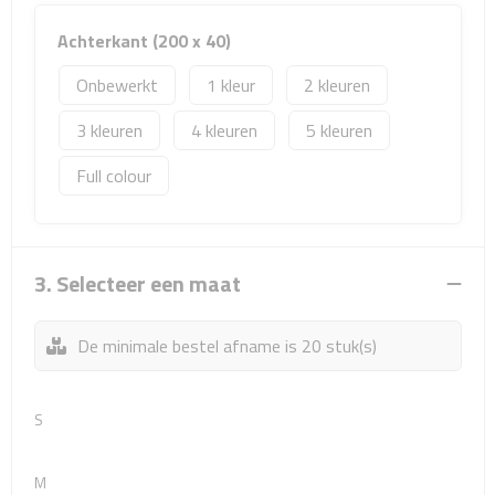
Matrozentassen
Achterkant (200 x 40)
Reizen
Onbewerkt
1
2
Reisbekers
3
4
5
Opbergtasjes
Full colour
Koffersloten
Bagageweegschalen
3. Selecteer een maat
Bagageriemen
De minimale bestel afname is 20 stuk(s)
Bagagelabels
S
Reiskussens
M