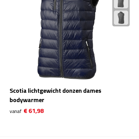
Bureauklokken
Bureaulampen
Bureau onderleggers
Bureau organizers
Bureausets
Bureau ventilatoren
Scotia lichtgewicht donzen dames
Boekenleggers
bodywarmer
€ 61,98
vanaf
Briefopeners
Gummen