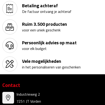
Linialen
Betaling achteraf
De factuur ontvang je achteraf
Magneten
Ruim 3.500 producten
Muismatten
voor een uniek geschenk
Pennen etui's
Persoonlijk advies op maat
voor elk budget
Pennenhouders
Vele mogelijkheden
Puntenslijpers
in het personaliseren van geschenken
Rekenmachines
Contact
Document- & Schrijfmappen
Industrieweg 2
Documentmappen
7251 JT Vorden