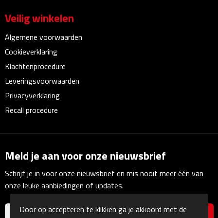
Zelfklevende memo's
Veilig winkelen
Kubusblokken
Algemene voorwaarden
Gadgets
Cookieverklaring
Klachtenprocedure
Hoofdtelefoons
Leveringsvoorwaarden
Privacyverklaring
Bluetooth hoofdtelefoons
Recall procedure
Bedrade hoofdtelefoons
Bluetooth audio oordopjes
Meld je aan voor onze nieuwsbrief
Bedrade audio oordopjes
Schrijf je in voor onze nieuwsbrief en mis nooit meer één van
onze leuke aanbiedingen of updates.
Speakers
Door op accepteren te klikken ga je akkoord met de