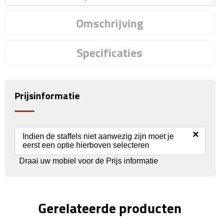
Fietspompen
Omschrijving
Fietssloten
Specificaties
Fietsverlichting
Fiets reparatiesets
Prijsinformatie
Zadelhoezen
×
Indien de staffels niet aanwezig zijn moet je
Drinkwaren
eerst een optie hierboven selecteren
Draai uw mobiel voor de Prijs informatie
Drinkbekers
Bekers
Gerelateerde producten
Bidons