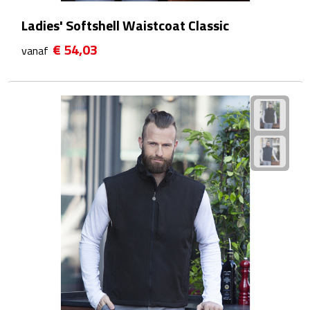
Waterflessen
Ladies' Softshell Waistcoat Classic
€ 54,03
vanaf
Drinkglazen
Glazen & karaffen
Dubbelwandige glazen
Bierglazen
Champagneglazen
Cocktailglazen
Wijnglazen
Koffieglazen