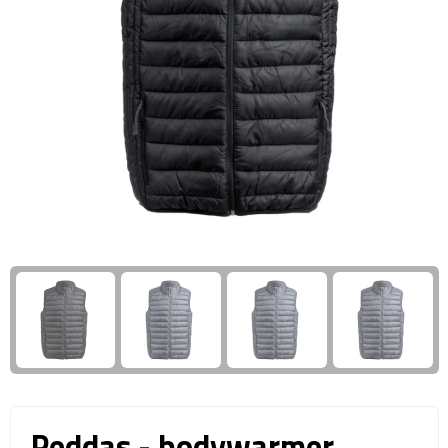
Giftcards
Business trolleys
Wellness Giftsets
Documententassen
Kledingtassen
Laptophoezen & -tassen
Tablettassen
Reistassen & Trolleys
Reistassen
Trolleys
Reistas trolleys
Peddas - bodywarmer