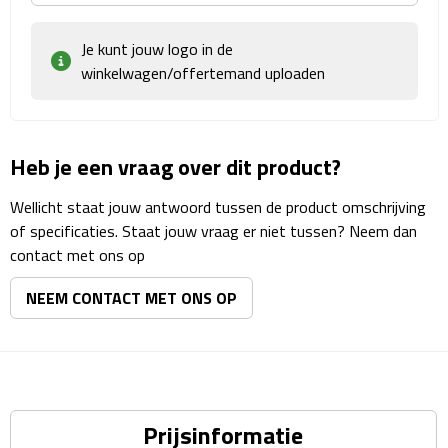
Rijbewijs- & kentekenhoezen
Je kunt jouw logo in de
winkelwagen/offertemand uploaden
USB autoladers
Veiligheidshamers
Heb je een vraag over dit product?
Veiligheidssets
Wellicht staat jouw antwoord tussen de product omschrijving
of specificaties. Staat jouw vraag er niet tussen? Neem dan
Zonneschermen
contact met ons op
Fiets Accessoires
NEEM CONTACT MET ONS OP
Fietsbellen
Fietstassen
Prijsinformatie
Fiets telefoonhouders