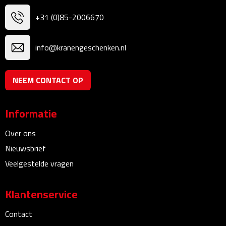
Multifunctionele documentmappen
+31 (0)85-2006670
Schrijfmappen
info@kranengeschenken.nl
Multifunctionele schrijfmappen
Klemborden
NEEM CONTACT OP
Notitieboeken en Schriften
Informatie
Memo's
Over ons
Nieuwsbrief
Memoboekjes
Veelgestelde vragen
Memo sets
Klantenservice
Unieke memo's
Contact