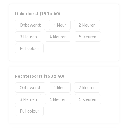
Sport- & Recreatietassen
Linkerborst (150 x 40)
Sporttassen
Onbewerkt
1
2
Schoenentassen
3
4
5
Fietstassen
Full colour
Koeltassen & koelboxen
Strandtassen
Rechterborst (150 x 40)
Onbewerkt
1
2
Picknick rugtassen
3
4
5
Lunchtassen
Full colour
Heuptassen