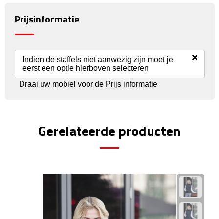
Prijsinformatie
Fietspompen
Fietssloten
×
Indien de staffels niet aanwezig zijn moet je
Fietsverlichting
eerst een optie hierboven selecteren
Draai uw mobiel voor de Prijs informatie
Fiets reparatiesets
Zadelhoezen
Gerelateerde producten
Drinkwaren
Drinkbekers
Bekers
Bidons