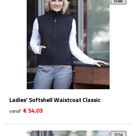
Plastic bekers
Reisbekers
Thermosbekers
Drinkflessen
Opvouwbare drinkfles
Drinkflessen met karabijnhaak
Ladies' Softshell Waistcoat Classic
Sportflessen
€ 54,03
vanaf
Thermosflessen
Waterflesjes