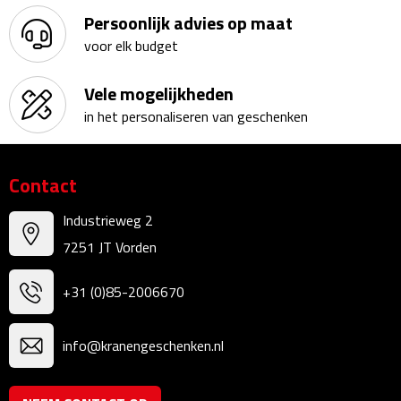
Linialen
Persoonlijk advies op maat
voor elk budget
Magneten
Vele mogelijkheden
Muismatten
in het personaliseren van geschenken
Pennen etui's
Contact
Pennenhouders
Industrieweg 2
Puntenslijpers
7251 JT Vorden
Rekenmachines
+31 (0)85-2006670
Document- & Schrijfmappen
info@kranengeschenken.nl
Documentmappen