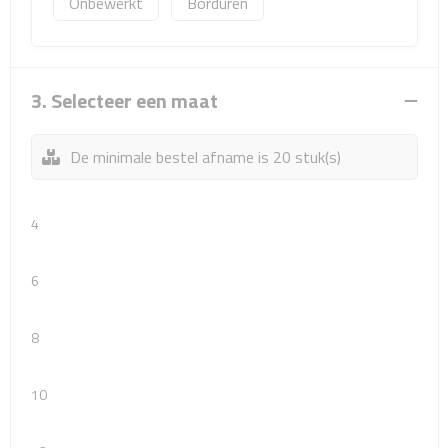
Onbewerkt
Borduren
Matrozentassen
Reizen
3. Selecteer een maat
Reisbekers
Opbergtasjes
De minimale bestel afname is 20 stuk(s)
Koffersloten
4
Bagageweegschalen
6
Bagageriemen
8
Bagagelabels
10
Reiskussens