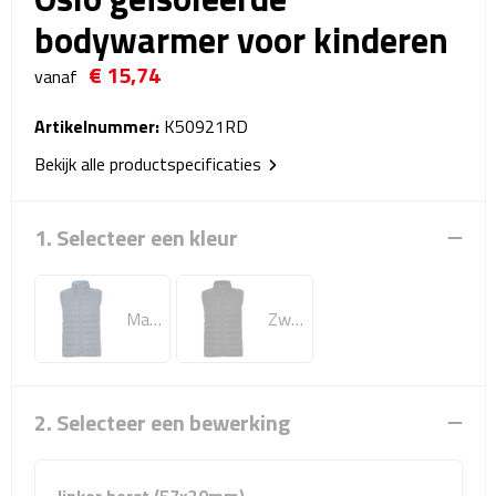
Reistassensets
bodywarmer voor kinderen
€ 15,74
Weekendtassen
vanaf
Duffeltassen
Artikelnummer:
K50921RD
Bekijk alle productspecificaties
Autotassen
1. Selecteer een kleur
Toilettassen
Rugzakken
Marineblauw
Zwart
Rugzakken
Laptop rugzakken
2. Selecteer een bewerking
Promo rugzakjes