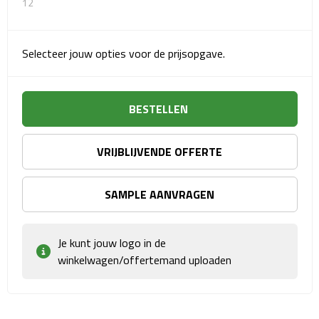
Reisstekkers
12
Reissetjes
Selecteer jouw opties voor de prijsopgave.
Paspoorthouders
Auto Accessoires
BESTELLEN
Auto luchtverfrissers
VRIJBLIJVENDE OFFERTE
Auto onderhoud
SAMPLE AANVRAGEN
Auto organizers
Je kunt jouw logo in de
Auto telefoonhouders
winkelwagen/offertemand uploaden
IJskrabbers
Parkeerschijven