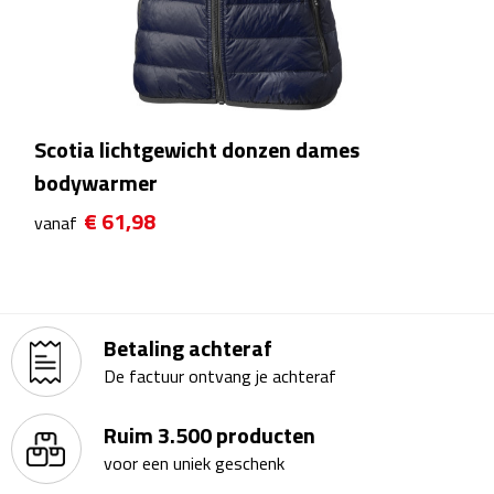
Bureauklokken
Bureaulampen
Bureau onderleggers
Scotia lichtgewicht donzen dames
bodywarmer
Bureau organizers
€ 61,98
vanaf
Bureausets
Bureau ventilatoren
Betaling achteraf
Boekenleggers
De factuur ontvang je achteraf
Briefopeners
Ruim 3.500 producten
Gummen
voor een uniek geschenk