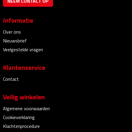
NEEM CONTACT OP
Multifunctionele documentmappen
Schrijfmappen
Informatie
Over ons
Multifunctionele schrijfmappen
Nieuwsbrief
Klemborden
Veelgestelde vragen
Notitieboeken en Schriften
Klantenservice
Memo's
Contact
Memoboekjes
Veilig winkelen
Memo sets
Algemene voorwaarden
Cookieverklaring
Unieke memo's
Klachtenprocedure