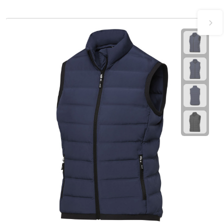
Theeglazen
Kopjes & Mokken
Kopjes
Mokken
Schoteltjes
Thermossets
Kantoor & Zakelijk
Agenda's & Kalenders
Agenda's