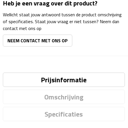
Heb je een vraag over dit product?
Rijbewijs- & kentekenhoezen
Wellicht staat jouw antwoord tussen de product omschrijving
of specificaties. Staat jouw vraag er niet tussen? Neem dan
USB autoladers
contact met ons op
NEEM CONTACT MET ONS OP
Veiligheidshamers
Veiligheidssets
Zonneschermen
Prijsinformatie
Fiets Accessoires
Omschrijving
Fietsbellen
Fietstassen
Specificaties
Fiets telefoonhouders