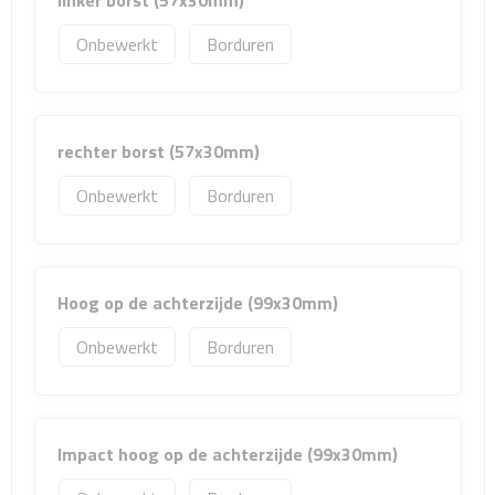
linker borst (57x30mm)
Sport- & Recreatietassen
Onbewerkt
Borduren
Sporttassen
Schoenentassen
rechter borst (57x30mm)
Fietstassen
Onbewerkt
Borduren
Koeltassen & koelboxen
Strandtassen
Hoog op de achterzijde (99x30mm)
Picknick rugtassen
Onbewerkt
Borduren
Lunchtassen
Heuptassen
Impact hoog op de achterzijde (99x30mm)