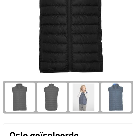
Giftcards
Business trolleys
Wellness Giftsets
Documententassen
Kledingtassen
Laptophoezen & -tassen
Tablettassen
Reistassen & Trolleys
Reistassen
Trolleys
Reistas trolleys
Oslo geïsoleerde