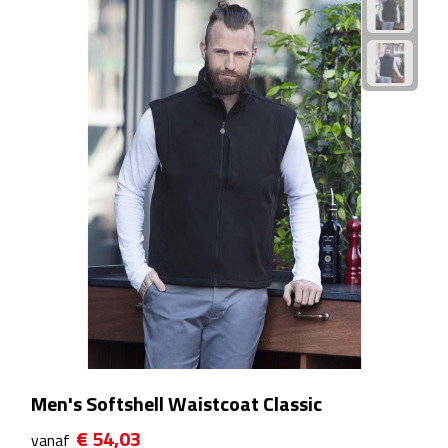
Waterflessen
Drinkglazen
Glazen & karaffen
Dubbelwandige glazen
Bierglazen
Champagneglazen
Cocktailglazen
Wijnglazen
Men's Softshell Waistcoat Classic
Koffieglazen
€ 54,03
vanaf