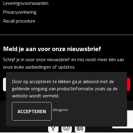
Zelfklevende memo's
Leveringsvoorwaarden
Privacyverklaring
Kubusblokken
Recall procedure
Gadgets
Hoofdtelefoons
Meld je aan voor onze nieuwsbrief
Schrijf je in voor onze nieuwsbrief en mis nooit meer één van
Bluetooth hoofdtelefoons
onze leuke aanbiedingen of updates.
Bedrade hoofdtelefoons
Door op accepteren te klikken ga je akkoord met de
geldende omgang van productinformatie zoals op de
Bluetooth audio oordopjes
website wordt vermeld.
Bedrade audio oordopjes
Weigeren
© Copyright Kranengeschenken 2026
Speakers