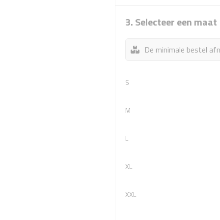
3. Selecteer een maat
De minimale bestel afn
S
M
L
XL
XXL