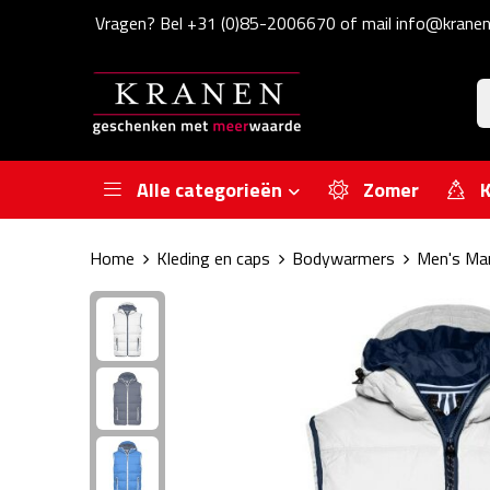
Vragen? Bel +31 (0)85-2006670 of mail info@kranen
Alle categorieën
Zomer
K
Home
Kleding en caps
Bodywarmers
Men's Mar