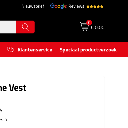
Nieuwsbrief
Reviews
0
€ 0,00
Klantenservice
Speciaal productverzoek
me Vest
4
ies