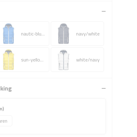
nautic-blue/white
navy/white
sun-yellow/white
white/navy
rking
m)
uren