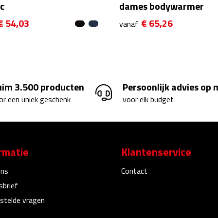
ic
dames bodywarmer
€ 54,03
€ 65,26
vanaf
uim 3.500 producten
Persoonlijk advies op
or een uniek geschenk
voor elk budget
rmatie
Klantenservice
ons
Contact
sbrief
stelde vragen