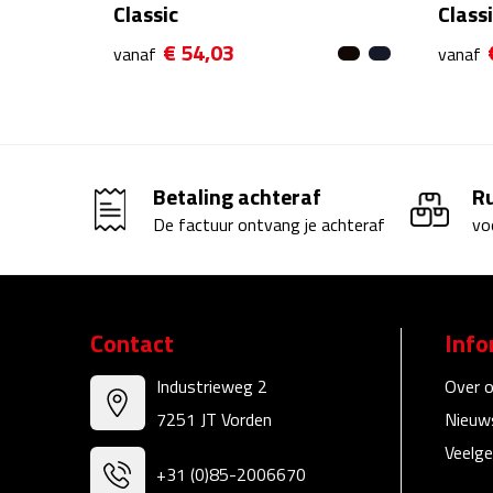
Classic
Class
€ 54,03
vanaf
vanaf
Betaling achteraf
R
De factuur ontvang je achteraf
vo
Contact
Info
Industrieweg 2
Over 
7251 JT Vorden
Nieuw
Veelge
+31 (0)85-2006670