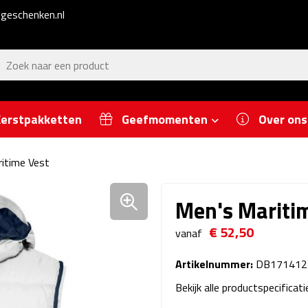
geschenken.nl
erstpakketten
Geefmomenten
Over ons
itime Vest
Men's Mariti
€ 52,50
vanaf
Artikelnummer:
DB171412
Bekijk alle productspecificat