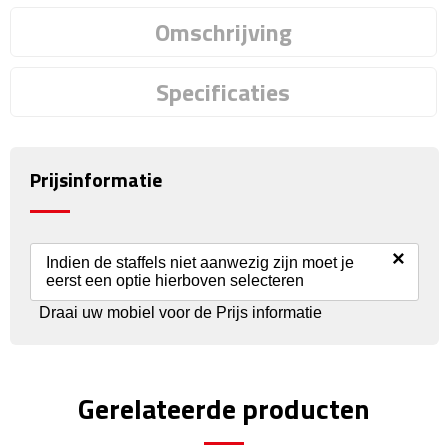
Omschrijving
Rijbewijs- & kentekenhoezen
Specificaties
USB autoladers
Veiligheidshamers
Prijsinformatie
Veiligheidssets
Zonneschermen
×
Indien de staffels niet aanwezig zijn moet je
eerst een optie hierboven selecteren
Fiets Accessoires
Draai uw mobiel voor de Prijs informatie
Fietsbellen
Fietstassen
Gerelateerde producten
Fiets telefoonhouders