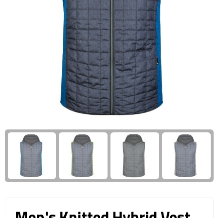
Giftcards
Business trolleys
Wellness Giftsets
Documententassen
Kledingtassen
Laptophoezen & -tassen
Tablettassen
Reistassen & Trolleys
Reistassen
Trolleys
Reistas trolleys
Men's Knitted Hybrid Vest