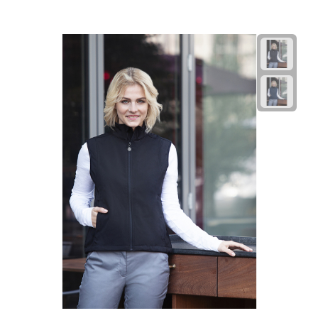
Fietspompen
Fietssloten
Fietsverlichting
Fiets reparatiesets
Zadelhoezen
Drinkwaren
Drinkbekers
Bekers
Bidons