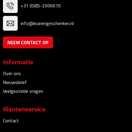
Linialen
+31 (0)85-2006670
Magneten
info@kranengeschenken.nl
Muismatten
NEEM CONTACT OP
Pennen etui's
Informatie
Pennenhouders
Over ons
Puntenslijpers
Nieuwsbrief
Veelgestelde vragen
Rekenmachines
Document- & Schrijfmappen
Klantenservice
Contact
Documentmappen