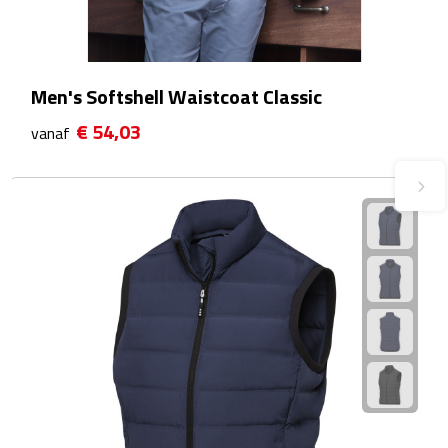
Waterflessen
Drinkglazen
Men's Softshell Waistcoat Classic
€ 54,03
Glazen & karaffen
vanaf
Dubbelwandige glazen
Bierglazen
Champagneglazen
Cocktailglazen
Wijnglazen
Koffieglazen