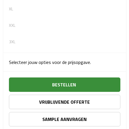
Matrozentassen
XL
Reizen
XXL
Reisbekers
3XL
Opbergtasjes
Koffersloten
Selecteer jouw opties voor de prijsopgave.
Bagageweegschalen
BESTELLEN
Bagageriemen
Bagagelabels
VRIJBLIJVENDE OFFERTE
Reiskussens
SAMPLE AANVRAGEN