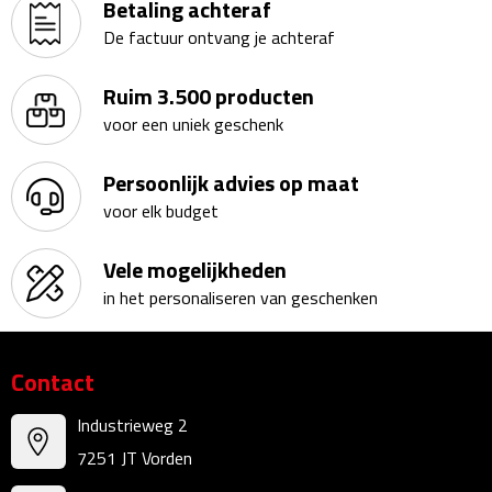
Betaling achteraf
Bureauklokken
De factuur ontvang je achteraf
Bureaulampen
Ruim 3.500 producten
voor een uniek geschenk
Bureau onderleggers
Persoonlijk advies op maat
Bureau organizers
voor elk budget
Bureausets
Vele mogelijkheden
Bureau ventilatoren
in het personaliseren van geschenken
Boekenleggers
Contact
Briefopeners
Industrieweg 2
Gummen
7251 JT Vorden