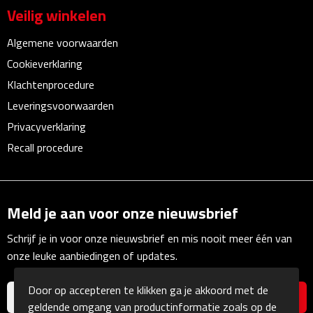
Multifunctionele documentmappen
Veilig winkelen
Schrijfmappen
Algemene voorwaarden
Cookieverklaring
Multifunctionele schrijfmappen
Klachtenprocedure
Leveringsvoorwaarden
Klemborden
Privacyverklaring
Notitieboeken en Schriften
Recall procedure
Memo's
Meld je aan voor onze nieuwsbrief
Memoboekjes
Schrijf je in voor onze nieuwsbrief en mis nooit meer één van
Memo sets
onze leuke aanbiedingen of updates.
Unieke memo's
Door op accepteren te klikken ga je akkoord met de
geldende omgang van productinformatie zoals op de