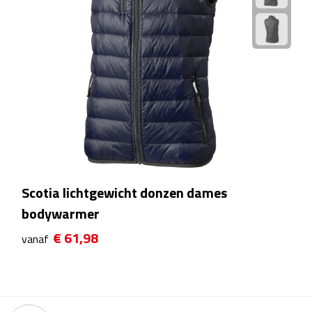
Kalenders
Beurs & Evenementen
Banners
Barmatten
Naambadges & naamkaarthouders
Stickers
Scotia lichtgewicht donzen dames
bodywarmer
Visitekaartjes
€ 61,98
vanaf
Vlaggen
Bureau Toebehoren