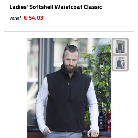
Ladies' Softshell Waistcoat Classic
Plastic bekers
€ 54,03
vanaf
Reisbekers
Thermosbekers
Drinkflessen
Opvouwbare drinkfles
Drinkflessen met karabijnhaak
Sportflessen
Thermosflessen
Waterflesjes