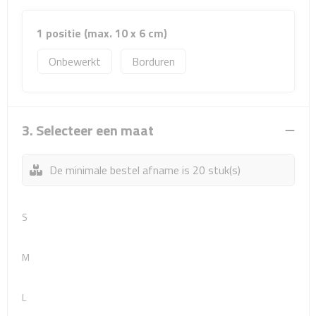
Sport- & Recreatietassen
1 positie (max. 10 x 6 cm)
Sporttassen
Onbewerkt
Borduren
Schoenentassen
Fietstassen
3. Selecteer een maat
Koeltassen & koelboxen
De minimale bestel afname is 20 stuk(s)
Strandtassen
Picknick rugtassen
S
Lunchtassen
M
Heuptassen
L