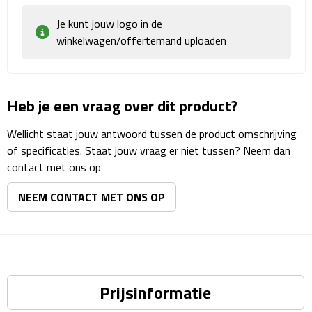
Reisstekkers
Je kunt jouw logo in de
Reissetjes
winkelwagen/offertemand uploaden
Paspoorthouders
Heb je een vraag over dit product?
Auto Accessoires
Wellicht staat jouw antwoord tussen de product omschrijving
Auto luchtverfrissers
of specificaties. Staat jouw vraag er niet tussen? Neem dan
contact met ons op
Auto onderhoud
NEEM CONTACT MET ONS OP
Auto organizers
Auto telefoonhouders
IJskrabbers
Prijsinformatie
Parkeerschijven