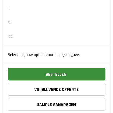
Matrozentassen
L
Reizen
XL
Reisbekers
XXL
Opbergtasjes
Koffersloten
Selecteer jouw opties voor de prijsopgave.
Bagageweegschalen
BESTELLEN
Bagageriemen
Bagagelabels
VRIJBLIJVENDE OFFERTE
Reiskussens
SAMPLE AANVRAGEN