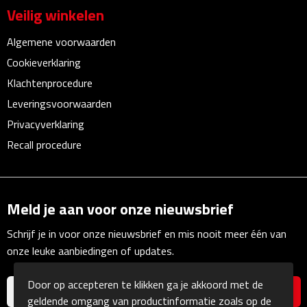
Multifunctionele documentmappen
Veilig winkelen
Schrijfmappen
Algemene voorwaarden
Cookieverklaring
Multifunctionele schrijfmappen
Klachtenprocedure
Leveringsvoorwaarden
Klemborden
Privacyverklaring
Notitieboeken en Schriften
Recall procedure
Memo's
Meld je aan voor onze nieuwsbrief
Memoboekjes
Schrijf je in voor onze nieuwsbrief en mis nooit meer één van
Memo sets
onze leuke aanbiedingen of updates.
Unieke memo's
Door op accepteren te klikken ga je akkoord met de
geldende omgang van productinformatie zoals op de