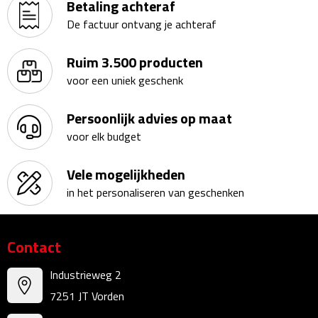
Betaling achteraf
Bureauklokken
De factuur ontvang je achteraf
Bureaulampen
Ruim 3.500 producten
voor een uniek geschenk
Bureau onderleggers
Persoonlijk advies op maat
Bureau organizers
voor elk budget
Bureausets
Vele mogelijkheden
Bureau ventilatoren
in het personaliseren van geschenken
Boekenleggers
Contact
Briefopeners
Industrieweg 2
Gummen
7251 JT Vorden