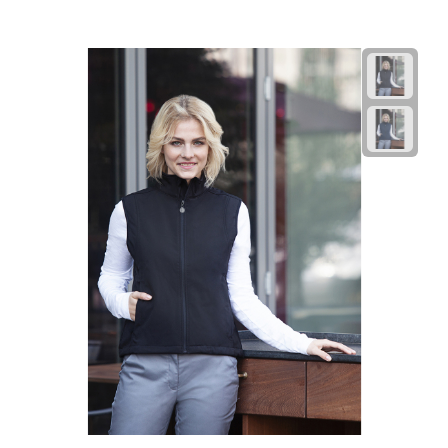
Fietspompen
Fietssloten
Fietsverlichting
Fiets reparatiesets
Zadelhoezen
Drinkwaren
Drinkbekers
Bekers
Bidons