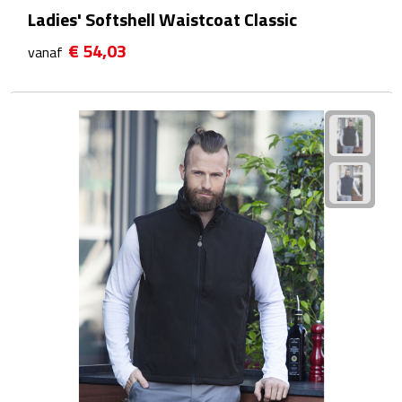
Ladies' Softshell Waistcoat Classic
Plastic bekers
€ 54,03
vanaf
Reisbekers
Thermosbekers
Drinkflessen
Opvouwbare drinkfles
Drinkflessen met karabijnhaak
Sportflessen
Thermosflessen
Waterflesjes