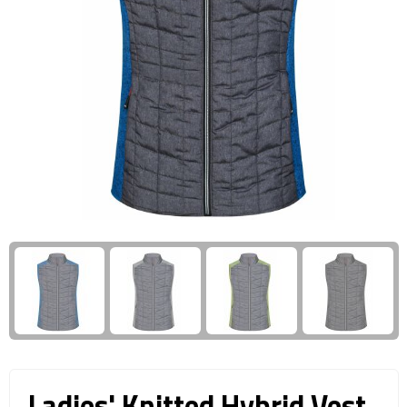
Giftcards
Business trolleys
Wellness Giftsets
Documententassen
Kledingtassen
Laptophoezen & -tassen
Tablettassen
Reistassen & Trolleys
Reistassen
Trolleys
Reistas trolleys
Ladies' Knitted Hybrid Vest