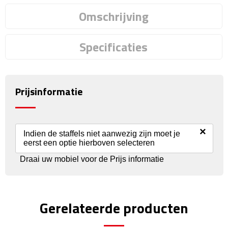
Omschrijving
Rijbewijs- & kentekenhoezen
Specificaties
USB autoladers
Veiligheidshamers
Prijsinformatie
Veiligheidssets
Zonneschermen
×
Indien de staffels niet aanwezig zijn moet je
eerst een optie hierboven selecteren
Fiets Accessoires
Draai uw mobiel voor de Prijs informatie
Fietsbellen
Fietstassen
Gerelateerde producten
Fiets telefoonhouders