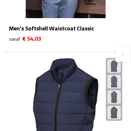
Waterflessen
Drinkglazen
Men's Softshell Waistcoat Classic
€ 54,03
Glazen & karaffen
vanaf
Dubbelwandige glazen
Bierglazen
Champagneglazen
Cocktailglazen
Wijnglazen
Koffieglazen