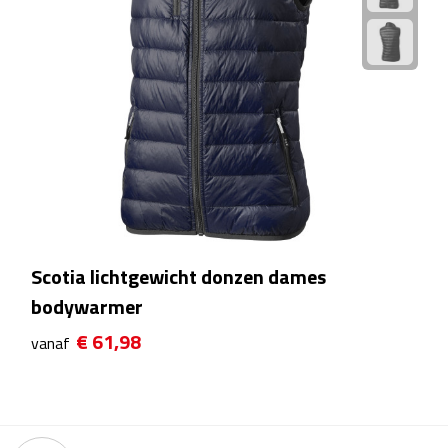
Kalenders
Beurs & Evenementen
Banners
Barmatten
Naambadges & naamkaarthouders
Stickers
Scotia lichtgewicht donzen dames
bodywarmer
Visitekaartjes
€ 61,98
vanaf
Vlaggen
Bureau Toebehoren