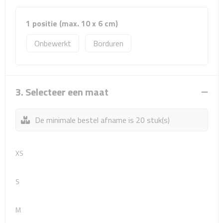
Sport- & Recreatietassen
1 positie (max. 10 x 6 cm)
Sporttassen
Onbewerkt
Borduren
Schoenentassen
Fietstassen
3. Selecteer een maat
Koeltassen & koelboxen
De minimale bestel afname is 20 stuk(s)
Strandtassen
Picknick rugtassen
XS
Lunchtassen
S
Heuptassen
M