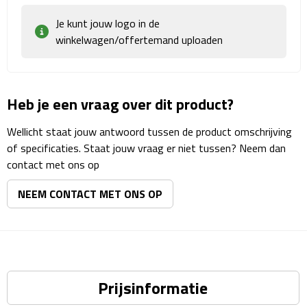
Reisstekkers
Je kunt jouw logo in de
Reissetjes
winkelwagen/offertemand uploaden
Paspoorthouders
Heb je een vraag over dit product?
Auto Accessoires
Wellicht staat jouw antwoord tussen de product omschrijving
Auto luchtverfrissers
of specificaties. Staat jouw vraag er niet tussen? Neem dan
contact met ons op
Auto onderhoud
NEEM CONTACT MET ONS OP
Auto organizers
Auto telefoonhouders
IJskrabbers
Prijsinformatie
Parkeerschijven