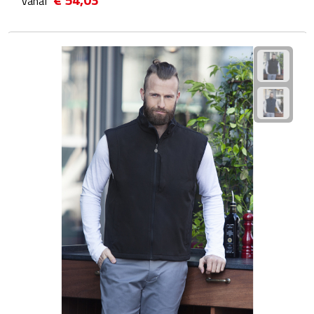
vanaf
Plastic bekers
Reisbekers
Thermosbekers
Drinkflessen
Opvouwbare drinkfles
Drinkflessen met karabijnhaak
Sportflessen
Thermosflessen
Waterflesjes