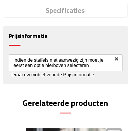
Specificaties
Rijbewijs- & kentekenhoezen
USB autoladers
Prijsinformatie
Veiligheidshamers
Veiligheidssets
×
Indien de staffels niet aanwezig zijn moet je
eerst een optie hierboven selecteren
Zonneschermen
Draai uw mobiel voor de Prijs informatie
Fiets Accessoires
Fietsbellen
Gerelateerde producten
Fietstassen
Fiets telefoonhouders