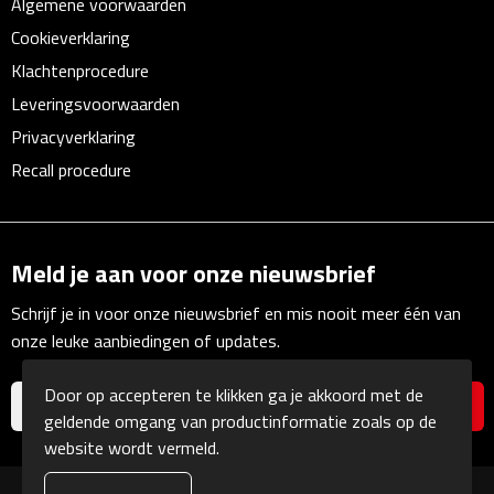
Algemene voorwaarden
Multifunctionele documentmappen
Cookieverklaring
Schrijfmappen
Klachtenprocedure
Leveringsvoorwaarden
Multifunctionele schrijfmappen
Privacyverklaring
Recall procedure
Klemborden
Notitieboeken en Schriften
Meld je aan voor onze nieuwsbrief
Memo's
Schrijf je in voor onze nieuwsbrief en mis nooit meer één van
Memoboekjes
onze leuke aanbiedingen of updates.
Memo sets
Door op accepteren te klikken ga je akkoord met de
geldende omgang van productinformatie zoals op de
Unieke memo's
website wordt vermeld.