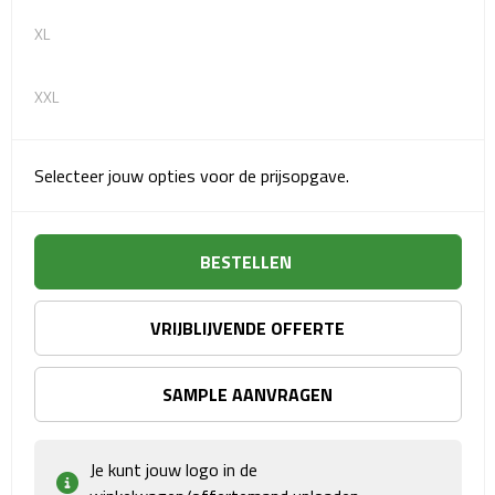
Matrozentassen
XL
Reizen
XXL
Reisbekers
Opbergtasjes
Selecteer jouw opties voor de prijsopgave.
Koffersloten
BESTELLEN
Bagageweegschalen
VRIJBLIJVENDE OFFERTE
Bagageriemen
Bagagelabels
SAMPLE AANVRAGEN
Reiskussens
Je kunt jouw logo in de