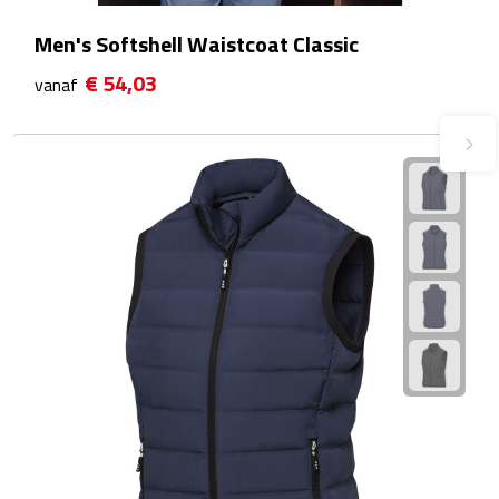
Waterflessen
Men's Softshell Waistcoat Classic
€ 54,03
vanaf
Drinkglazen
Glazen & karaffen
Dubbelwandige glazen
Bierglazen
Champagneglazen
Cocktailglazen
Wijnglazen
Koffieglazen