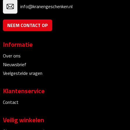
Linialen
info@kranengeschenken.nl
Magneten
NEEM CONTACT OP
Muismatten
Informatie
Pennen etui's
Over ons
Pennenhouders
Nieuwsbrief
Veelgestelde vragen
Puntenslijpers
Klantenservice
Rekenmachines
Contact
Document- & Schrijfmappen
Veilig winkelen
Documentmappen