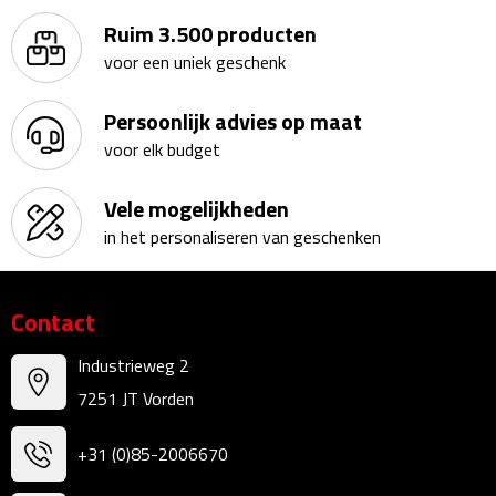
Bureauklokken
Ruim 3.500 producten
voor een uniek geschenk
Bureaulampen
Persoonlijk advies op maat
Bureau onderleggers
voor elk budget
Bureau organizers
Vele mogelijkheden
in het personaliseren van geschenken
Bureausets
Bureau ventilatoren
Contact
Boekenleggers
Industrieweg 2
7251 JT Vorden
Briefopeners
+31 (0)85-2006670
Gummen