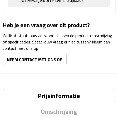
Reisstekkers
winkelwagen/offertemand uploaden
Reissetjes
Heb je een vraag over dit product?
Paspoorthouders
Wellicht staat jouw antwoord tussen de product omschrijving
Auto Accessoires
of specificaties. Staat jouw vraag er niet tussen? Neem dan
contact met ons op
Auto luchtverfrissers
NEEM CONTACT MET ONS OP
Auto onderhoud
Auto organizers
Auto telefoonhouders
Prijsinformatie
IJskrabbers
Omschrijving
Parkeerschijven