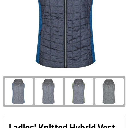
Giftcards
Business trolleys
Wellness Giftsets
Documententassen
Kledingtassen
Laptophoezen & -tassen
Tablettassen
Reistassen & Trolleys
Reistassen
Trolleys
Reistas trolleys
Ladies' Knitted Hybrid Vest