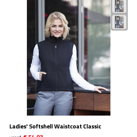
Fietspompen
Fietssloten
Fietsverlichting
Fiets reparatiesets
Zadelhoezen
Drinkwaren
Drinkbekers
Bekers
Ladies' Softshell Waistcoat Classic
Bidons
€ 54,03