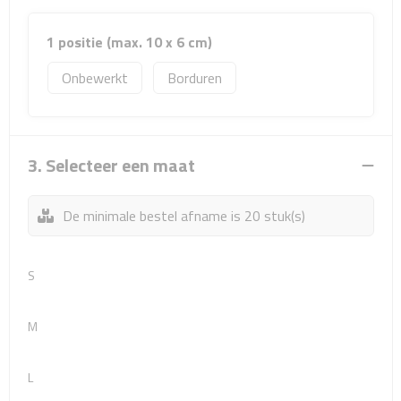
Sport- & Recreatietassen
1 positie (max. 10 x 6 cm)
Sporttassen
Onbewerkt
Borduren
Schoenentassen
Fietstassen
3. Selecteer een maat
Koeltassen & koelboxen
De minimale bestel afname is 20 stuk(s)
Strandtassen
Picknick rugtassen
S
Lunchtassen
M
Heuptassen
L