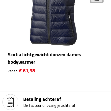
Kalenders
Beurs & Evenementen
Banners
Barmatten
Scotia lichtgewicht donzen dames
Naambadges & naamkaarthouders
bodywarmer
Stickers
€ 61,98
vanaf
Visitekaartjes
Vlaggen
Betaling achteraf
Bureau Toebehoren
De factuur ontvang je achteraf