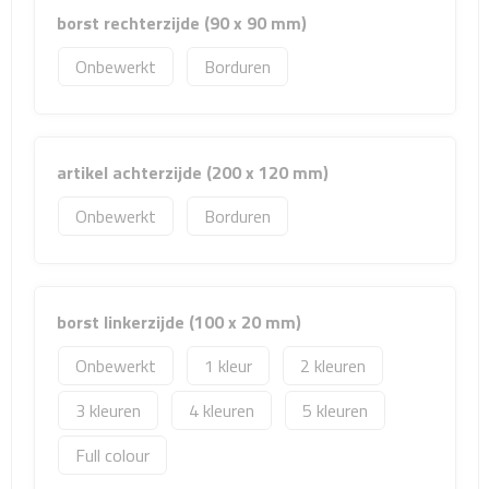
Matrozentassen
borst rechterzijde (90 x 90 mm)
Reizen
Onbewerkt
Borduren
Reisbekers
Opbergtasjes
artikel achterzijde (200 x 120 mm)
Onbewerkt
Borduren
Koffersloten
Bagageweegschalen
borst linkerzijde (100 x 20 mm)
Bagageriemen
Onbewerkt
1
2
Bagagelabels
3
4
5
Reiskussens
Full colour