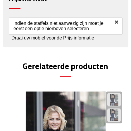
Theeglazen
Kopjes & Mokken
×
Indien de staffels niet aanwezig zijn moet je
eerst een optie hierboven selecteren
Kopjes
Draai uw mobiel voor de Prijs informatie
Mokken
Gerelateerde producten
Schoteltjes
Thermossets
Kantoor & Zakelijk
Agenda's & Kalenders
Agenda's