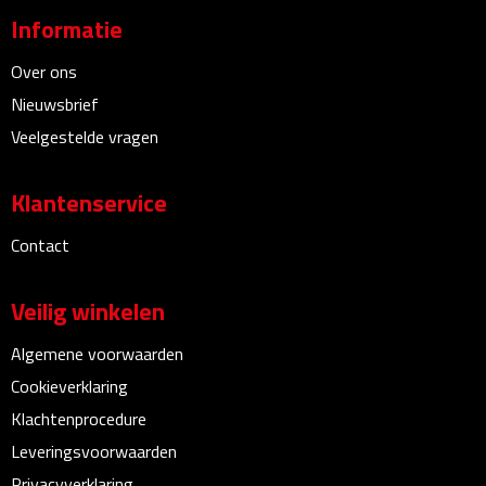
Telefoonaccessoires
Informatie
Telefoonstandaards
Over ons
Nieuwsbrief
Telefoonhoezen
Veelgestelde vragen
Lanyards
Klantenservice
Selfie sticks
Contact
Smartwatches
Veilig winkelen
Sporthorloges
Algemene voorwaarden
Opladers
Cookieverklaring
Klachtenprocedure
Draadloze opladers
Leveringsvoorwaarden
Zonne energie opladers
Privacyverklaring