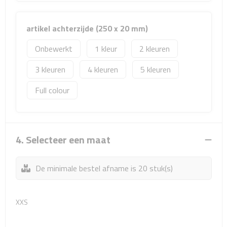
Rijbewijs- & kentekenhoezen
artikel achterzijde (250 x 20 mm)
USB autoladers
Onbewerkt
1
2
3
4
5
Veiligheidshamers
Full colour
Veiligheidssets
Zonneschermen
4. Selecteer een maat
Fiets Accessoires
De minimale bestel afname is 20 stuk(s)
Fietsbellen
Fietstassen
XXS
Fiets telefoonhouders