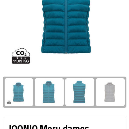
Giftcards
Business trolleys
Wellness Giftsets
Documententassen
Kledingtassen
Laptophoezen & -tassen
Tablettassen
Reistassen & Trolleys
Reistassen
Trolleys
Reistas trolleys
IQONIQ Meru dames