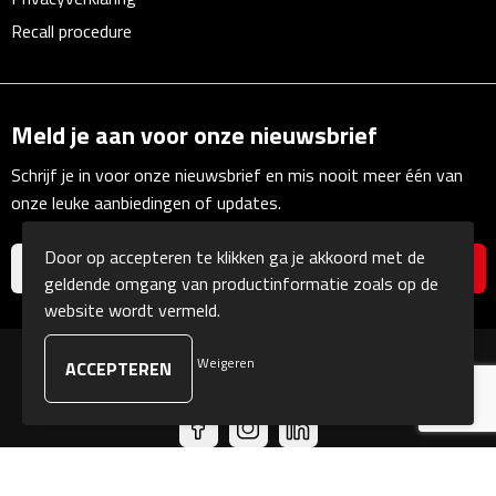
Recall procedure
Powerbanks
Oplaadkabels
Meld je aan voor onze nieuwsbrief
Kabel organizers
Schrijf je in voor onze nieuwsbrief en mis nooit meer één van
onze leuke aanbiedingen of updates.
USB
Door op accepteren te klikken ga je akkoord met de
USB sticks
geldende omgang van productinformatie zoals op de
website wordt vermeld.
USB hubs
Weigeren
© Copyright Kranengeschenken 2026
USB stekkers
Outdoor & Vrije Tijd
Camping