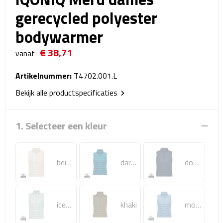
Reistassensets
gerecycled polyester
bodywarmer
Weekendtassen
€ 38,71
vanaf
Duffeltassen
Artikelnummer:
T4702.001.L
Autotassen
Bekijk alle productspecificaties
Toilettassen
1. Selecteer een kleur
Rugzakken
Rugzakken
beige
dark teal
donkerblauw
Laptop rugzakken
Promo rugzakjes
iceberg green
khaki
moon blue