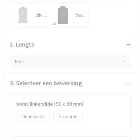
Sport- & Recreatietassen
zilvergrijs
zwart
Sporttassen
Schoenentassen
2. Lengte
Fietstassen
Koeltassen & koelboxen
Strandtassen
3. Selecteer een bewerking
Picknick rugtassen
borst linkerzijde (90 x 90 mm)
Lunchtassen
Onbewerkt
Borduren
Heuptassen