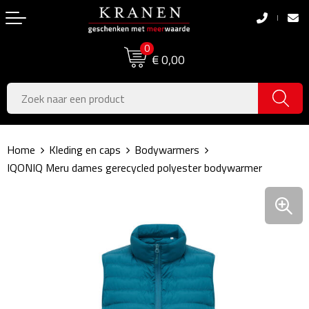
Terug
Terug
0
Boodschappentassen
Dag van de Zorg
€ 0,00
Pasen
Boodschappentassen
Koningsdag
Jute tassen
Home
Kleding en caps
Bodywarmers
Zomer
Katoenen draagtassen
IQONIQ Meru dames gerecycled polyester bodywarmer
Voetbal, EK & WK
Opvouwbare tassen
Sinterklaas
Papieren tassen
Kerstpakketten
Schoudertassen
Geboorte- & Kraamcadeau's
Zakelijke Tassen