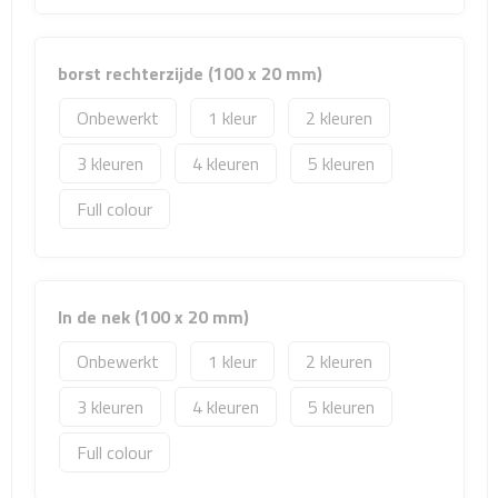
Reisstekkers
Reissetjes
borst rechterzijde (100 x 20 mm)
Paspoorthouders
Onbewerkt
1
2
3
4
5
Auto Accessoires
Full colour
Auto luchtverfrissers
Auto onderhoud
In de nek (100 x 20 mm)
Auto organizers
Onbewerkt
1
2
Auto telefoonhouders
3
4
5
IJskrabbers
Full colour
Parkeerschijven