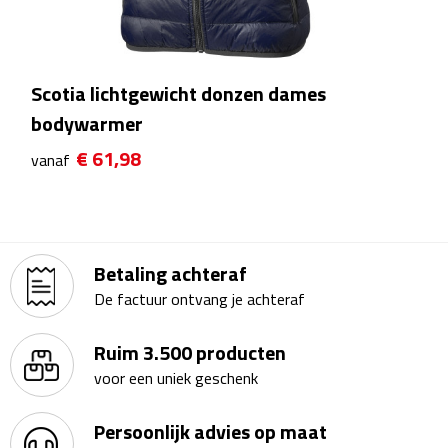
Zelfklevende memo's
Kubusblokken
Scotia lichtgewicht donzen dames
Gadgets
bodywarmer
Hoofdtelefoons
€ 61,98
vanaf
Bluetooth hoofdtelefoons
Bedrade hoofdtelefoons
Betaling achteraf
De factuur ontvang je achteraf
Bluetooth audio oordopjes
Ruim 3.500 producten
Bedrade audio oordopjes
voor een uniek geschenk
Speakers
Persoonlijk advies op maat