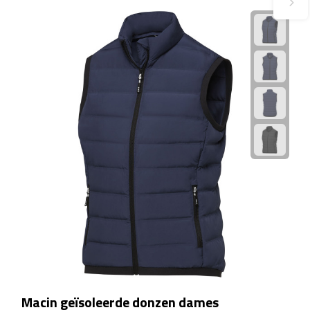
Linialen
Magneten
Muismatten
Pennen etui's
Pennenhouders
Puntenslijpers
Rekenmachines
Document- & Schrijfmappen
Documentmappen
Macin geïsoleerde donzen dames