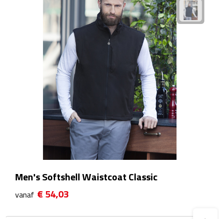
Bureauklokken
Bureaulampen
Bureau onderleggers
Bureau organizers
Bureausets
Bureau ventilatoren
Boekenleggers
Men's Softshell Waistcoat Classic
Briefopeners
€ 54,03
vanaf
Gummen