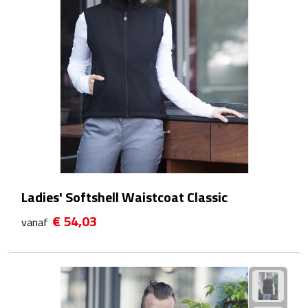
Kalenders
Beurs & Evenementen
Banners
Barmatten
Naambadges & naamkaarthouders
Stickers
Ladies' Softshell Waistcoat Classic
€ 54,03
Visitekaartjes
vanaf
Vlaggen
Bureau Toebehoren