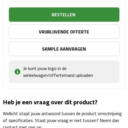
Plastic bekers
BESTELLEN
Reisbekers
VRIJBLIJVENDE OFFERTE
Thermosbekers
SAMPLE AANVRAGEN
Drinkflessen
Opvouwbare drinkfles
Je kunt jouw logo in de
winkelwagen/offertemand uploaden
Drinkflessen met karabijnhaak
Sportflessen
Heb je een vraag over dit product?
Thermosflessen
Wellicht staat jouw antwoord tussen de product omschrijving
of specificaties. Staat jouw vraag er niet tussen? Neem dan
Waterflesjes
contact met ons op