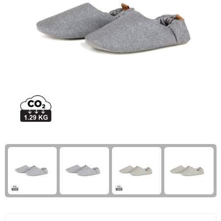
Giftcards
Business trolleys
Wellness Giftsets
Documententassen
Kledingtassen
Laptophoezen & -tassen
Tablettassen
Reistassen & Trolleys
Reistassen
Trolleys
Reistas trolleys