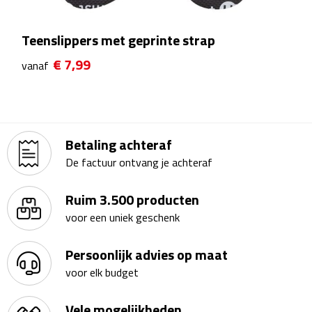
Theeglazen
Teenslippers met geprinte strap
Kopjes & Mokken
€ 7,99
vanaf
Kopjes
Mokken
Betaling achteraf
Schoteltjes
De factuur ontvang je achteraf
Thermossets
Ruim 3.500 producten
voor een uniek geschenk
Kantoor & Zakelijk
Persoonlijk advies op maat
Agenda's & Kalenders
voor elk budget
Agenda's
Vele mogelijkheden