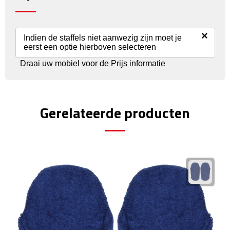
Reisstekkers
Reissetjes
×
Indien de staffels niet aanwezig zijn moet je
eerst een optie hierboven selecteren
Paspoorthouders
Draai uw mobiel voor de Prijs informatie
Auto Accessoires
Auto luchtverfrissers
Gerelateerde producten
Auto onderhoud
Auto organizers
Auto telefoonhouders
IJskrabbers
Parkeerschijven