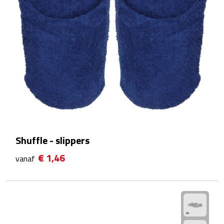
Rijbewijs- & kentekenhoezen
USB autoladers
Veiligheidshamers
Veiligheidssets
Zonneschermen
Shuffle - slippers
Fiets Accessoires
€ 1,46
vanaf
Fietsbellen
Fietstassen
Fiets telefoonhouders