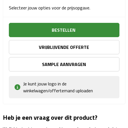
Sport- & Recreatietassen
Selecteer jouw opties voor de prijsopgave.
Sporttassen
BESTELLEN
Schoenentassen
Fietstassen
VRIJBLIJVENDE OFFERTE
Koeltassen & koelboxen
SAMPLE AANVRAGEN
Strandtassen
Je kunt jouw logo in de
Picknick rugtassen
winkelwagen/offertemand uploaden
Lunchtassen
Heuptassen
Heb je een vraag over dit product?