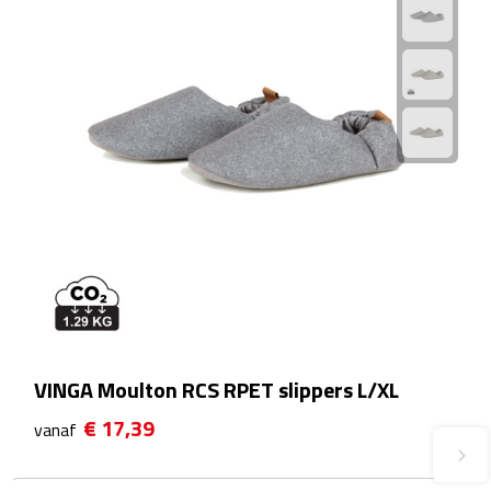
Fietspompen
Fietssloten
Fietsverlichting
Fiets reparatiesets
Zadelhoezen
Drinkwaren
Drinkbekers
VINGA Moulton RCS RPET slippers L/XL
Bekers
€ 17,39
vanaf
Bidons