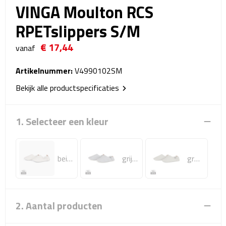
VINGA Moulton RCS
Reistassensets
RPETslippers S/M
Weekendtassen
€ 17,44
vanaf
Duffeltassen
Artikelnummer:
V4990102SM
Autotassen
Bekijk alle productspecificaties
Toilettassen
1. Selecteer een kleur
Rugzakken
Rugzakken
beige, feather grey
grijs, granite grey
groen, timber wolf
Laptop rugzakken
2. Aantal producten
Promo rugzakjes