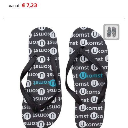
€ 7,23
vanaf
Waterflessen
Drinkglazen
Glazen & karaffen
Dubbelwandige glazen
Bierglazen
Champagneglazen
Cocktailglazen
Wijnglazen
Koffieglazen