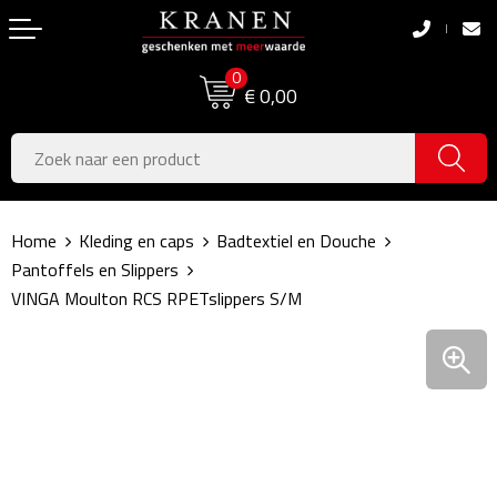
Terug
Terug
0
Boodschappentassen
Dag van de Zorg
€ 0,00
Pasen
Boodschappentassen
Koningsdag
Jute tassen
Home
Kleding en caps
Badtextiel en Douche
Zomer
Katoenen draagtassen
Pantoffels en Slippers
VINGA Moulton RCS RPETslippers S/M
Voetbal, EK & WK
Opvouwbare tassen
Sinterklaas
Papieren tassen
Kerstpakketten
Schoudertassen
Geboorte- & Kraamcadeau's
Zakelijke Tassen