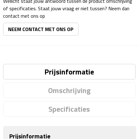
Wellicht staat jouw antwoord tussen de product omschrijving
Matrozentassen
of specificaties. Staat jouw vraag er niet tussen? Neem dan
contact met ons op
Reizen
NEEM CONTACT MET ONS OP
Reisbekers
Opbergtasjes
Koffersloten
Prijsinformatie
Bagageweegschalen
Omschrijving
Bagageriemen
Specificaties
Bagagelabels
Reiskussens
Prijsinformatie