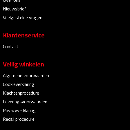
Over ons
Bureauklokken
Nieuwsbrief
Veelgestelde vragen
Bureaulampen
Klantenservice
Bureau onderleggers
Contact
Bureau organizers
Veilig winkelen
Bureausets
Algemene voorwaarden
Bureau ventilatoren
Cookieverklaring
Boekenleggers
Klachtenprocedure
Leveringsvoorwaarden
Briefopeners
Privacyverklaring
Recall procedure
Gummen