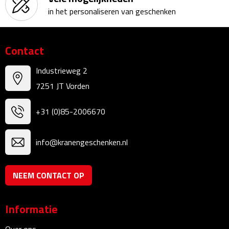
in het personaliseren van geschenken
Kalenders
Beurs & Evenementen
Contact
Banners
Industrieweg 2
7251 JT Vorden
Barmatten
+31 (0)85-2006670
Naambadges & naamkaarthouders
Stickers
info@kranengeschenken.nl
Visitekaartjes
NEEM CONTACT OP
Vlaggen
Informatie
Bureau Toebehoren