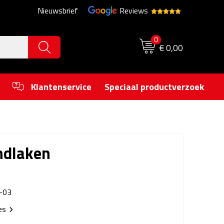
Nieuwsbrief
Reviews
0
€ 0,00
Klantenservice
Speciaal productverzoek
ndlaken
-03
ies