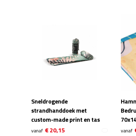
Sneldrogende
Hamm
strandhanddoek met
Bedru
custom-made print en tas
70x1
€ 20,15
vanaf
vanaf