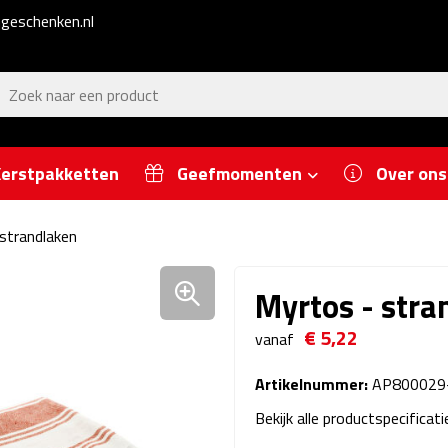
geschenken.nl
erstpakketten
Geefmomenten
Over ons
strandlaken
Myrtos - stra
€ 5,22
vanaf
Artikelnummer:
AP800029
Bekijk alle productspecificat