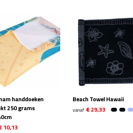
am handdoeken
Beach Towel Hawaii
kt 250 grams
€ 29,33
vanaf
40cm
€ 10,13