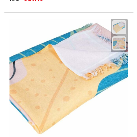
Fietspompen
Fietssloten
Fietsverlichting
Fiets reparatiesets
Zadelhoezen
Drinkwaren
Drinkbekers
Bekers
Bidons