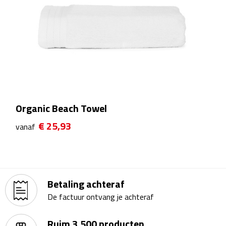
Theeglazen
Kopjes & Mokken
Kopjes
Mokken
Organic Beach Towel
Schoteltjes
€ 25,93
vanaf
Thermossets
Kantoor & Zakelijk
Betaling achteraf
Agenda's & Kalenders
De factuur ontvang je achteraf
Agenda's
Ruim 3.500 producten