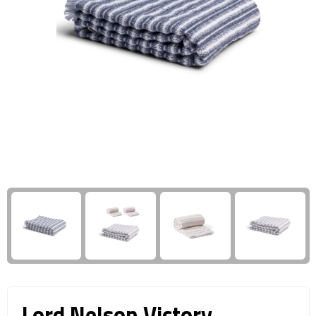
Giftcards
Business trolleys
Wellness Giftsets
Documententassen
Kledingtassen
Laptophoezen & -tassen
Tablettassen
Reistassen & Trolleys
Reistassen
Trolleys
Reistas trolleys
Lord Nelson Victory