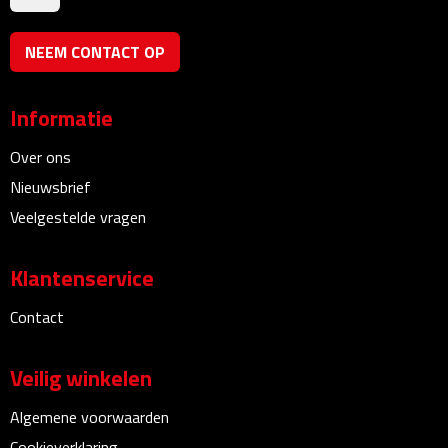
Bureauklokken
NEEM CONTACT OP
Bureaulampen
Informatie
Bureau onderleggers
Over ons
Bureau organizers
Nieuwsbrief
Veelgestelde vragen
Bureausets
Bureau ventilatoren
Klantenservice
Boekenleggers
Contact
Briefopeners
Veilig winkelen
Gummen
Algemene voorwaarden
Cookieverklaring