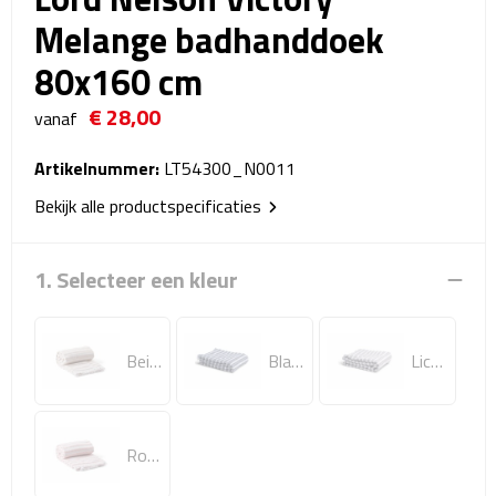
Reistassensets
Melange badhanddoek
80x160 cm
Weekendtassen
€ 28,00
vanaf
Duffeltassen
Artikelnummer:
LT54300_N0011
Autotassen
Bekijk alle productspecificaties
Toilettassen
1. Selecteer een kleur
Rugzakken
Rugzakken
Beige
Blauw
Licht Grijs
Laptop rugzakken
Promo rugzakjes
Roze