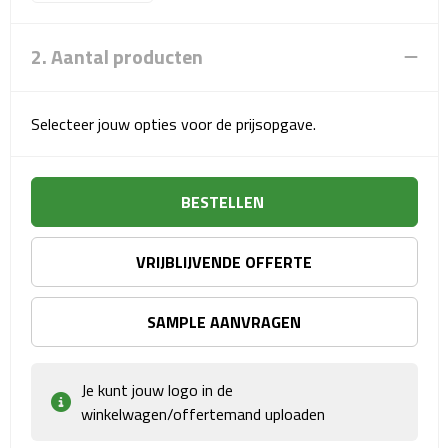
Sport- & Recreatietassen
2. Aantal producten
Sporttassen
Schoenentassen
Selecteer jouw opties voor de prijsopgave.
Fietstassen
BESTELLEN
Koeltassen & koelboxen
Strandtassen
VRIJBLIJVENDE OFFERTE
Picknick rugtassen
SAMPLE AANVRAGEN
Lunchtassen
Je kunt jouw logo in de
Heuptassen
winkelwagen/offertemand uploaden