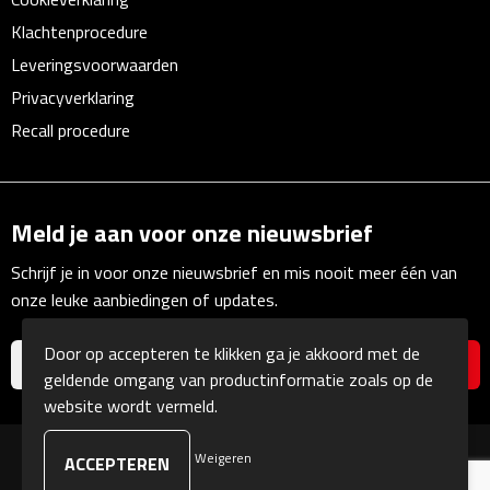
Linialen
Klachtenprocedure
Leveringsvoorwaarden
Magneten
Privacyverklaring
Muismatten
Recall procedure
Pennen etui's
Meld je aan voor onze nieuwsbrief
Pennenhouders
Schrijf je in voor onze nieuwsbrief en mis nooit meer één van
Puntenslijpers
onze leuke aanbiedingen of updates.
Rekenmachines
Door op accepteren te klikken ga je akkoord met de
geldende omgang van productinformatie zoals op de
Document- & Schrijfmappen
website wordt vermeld.
Documentmappen
Weigeren
© Copyright Kranengeschenken 2026