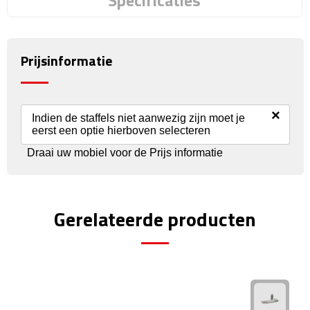
Specificaties
Reisstekkers
Reissetjes
Prijsinformatie
Paspoorthouders
Auto Accessoires
×
Indien de staffels niet aanwezig zijn moet je
eerst een optie hierboven selecteren
Auto luchtverfrissers
Draai uw mobiel voor de Prijs informatie
Auto onderhoud
Auto organizers
Gerelateerde producten
Auto telefoonhouders
IJskrabbers
Parkeerschijven