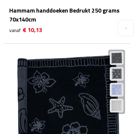
Hammam handdoeken Bedrukt 250 grams
Plastic bekers
70x140cm
Reisbekers
€ 10,13
vanaf
Thermosbekers
Drinkflessen
Opvouwbare drinkfles
Drinkflessen met karabijnhaak
Sportflessen
Thermosflessen
Waterflesjes