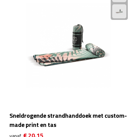
Rijbewijs- & kentekenhoezen
USB autoladers
Veiligheidshamers
Veiligheidssets
Zonneschermen
Fiets Accessoires
Fietsbellen
Sneldrogende strandhanddoek met custom-
Fietstassen
made print en tas
Fiets telefoonhouders
€ 20,15
vanaf