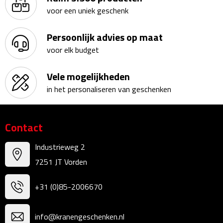
voor een uniek geschenk
Kalenders
Persoonlijk advies op maat
Beurs & Evenementen
voor elk budget
Banners
Vele mogelijkheden
Barmatten
in het personaliseren van geschenken
Naambadges & naamkaarthouders
Contact
Stickers
Industrieweg 2
Visitekaartjes
7251 JT Vorden
Vlaggen
+31 (0)85-2006670
Bureau Toebehoren
info@kranengeschenken.nl