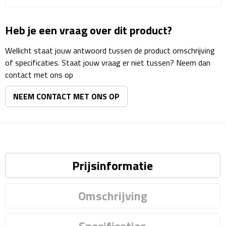
Matrozentassen
Heb je een vraag over dit product?
Reizen
Wellicht staat jouw antwoord tussen de product omschrijving
Reisbekers
of specificaties. Staat jouw vraag er niet tussen? Neem dan
contact met ons op
Opbergtasjes
NEEM CONTACT MET ONS OP
Koffersloten
Bagageweegschalen
Bagageriemen
Prijsinformatie
Bagagelabels
Omschrijving
Reiskussens