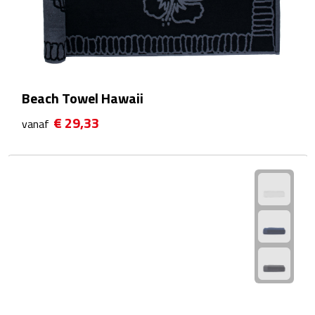
Waterflessen
Drinkglazen
Glazen & karaffen
Beach Towel Hawaii
€ 29,33
vanaf
Dubbelwandige glazen
Bierglazen
Champagneglazen
Cocktailglazen
Wijnglazen
Koffieglazen