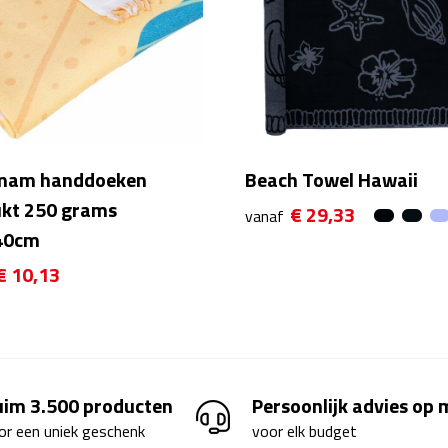
am handdoeken
Beach Towel Hawaii
kt 250 grams
€ 29,33
vanaf
40cm
€ 10,13
uim 3.500 producten
Persoonlijk advies op
or een uniek geschenk
voor elk budget