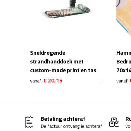
Sneldrogende
Hamm
strandhanddoek met
Bedru
custom-made print en tas
70x1
€ 20,15
vanaf
vanaf
Betaling achteraf
R
De factuur ontvang je achteraf
vo