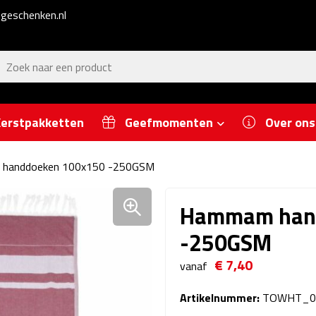
geschenken.nl
erstpakketten
Geefmomenten
Over ons
handdoeken 100x150 -250GSM
Hammam han
-250GSM
€ 7,40
vanaf
Artikelnummer:
TOWHT_0