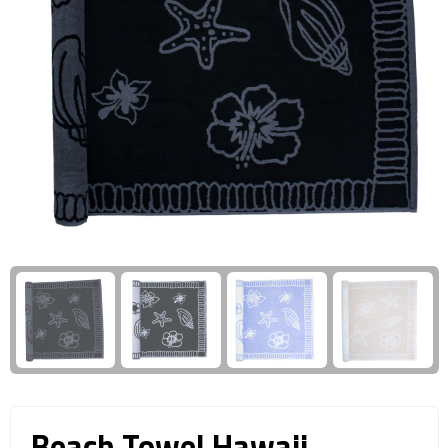
Giftcards
Business trolleys
Wellness Giftsets
Documententassen
Kledingtassen
Laptophoezen & -tassen
Tablettassen
Reistassen & Trolleys
Reistassen
Trolleys
Reistas trolleys
Beach Towel Hawaii