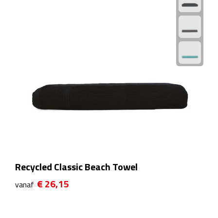
Theeglazen
Kopjes & Mokken
Kopjes
Mokken
Schoteltjes
Thermossets
Kantoor & Zakelijk
Recycled Classic Beach Towel
Agenda's & Kalenders
€ 26,15
vanaf
Agenda's