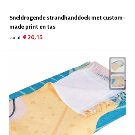
Fietspompen
Sneldrogende strandhanddoek met custom-
made print en tas
Fietssloten
€ 20,15
vanaf
Fietsverlichting
Fiets reparatiesets
Zadelhoezen
Drinkwaren
Drinkbekers
Bekers
Bidons