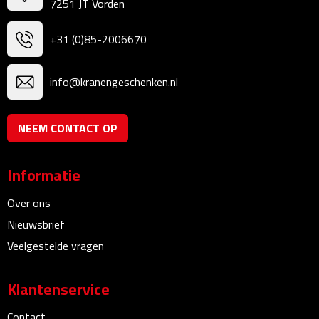
7251 JT Vorden
Bureauklokken
+31 (0)85-2006670
Bureaulampen
info@kranengeschenken.nl
Bureau onderleggers
Bureau organizers
NEEM CONTACT OP
Bureausets
Informatie
Bureau ventilatoren
Over ons
Nieuwsbrief
Boekenleggers
Veelgestelde vragen
Briefopeners
Klantenservice
Gummen
Contact