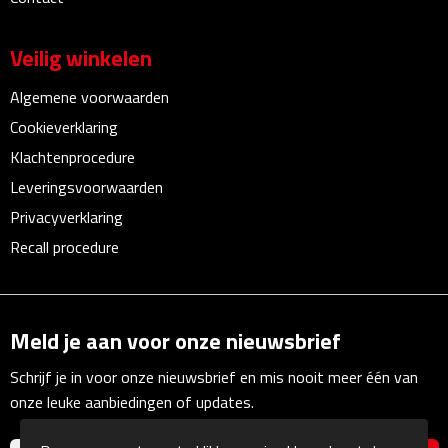
Linialen
Veilig winkelen
Magneten
Algemene voorwaarden
Muismatten
Cookieverklaring
Klachtenprocedure
Pennen etui's
Leveringsvoorwaarden
Pennenhouders
Privacyverklaring
Recall procedure
Puntenslijpers
Rekenmachines
Meld je aan voor onze nieuwsbrief
Document- & Schrijfmappen
Schrijf je in voor onze nieuwsbrief en mis nooit meer één van
onze leuke aanbiedingen of updates.
Documentmappen