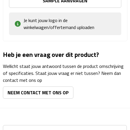
SAMPLE AANVRAGEN
Matrozentassen
Reizen
Je kunt jouw logo in de
winkelwagen/offertemand uploaden
Reisbekers
Opbergtasjes
Heb je een vraag over dit product?
Koffersloten
Wellicht staat jouw antwoord tussen de product omschrijving
of specificaties. Staat jouw vraag er niet tussen? Neem dan
Bagageweegschalen
contact met ons op
Bagageriemen
NEEM CONTACT MET ONS OP
Bagagelabels
Reiskussens