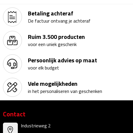
Kalenders
Betaling achteraf
De factuur ontvang je achteraf
Beurs & Evenementen
Ruim 3.500 producten
Banners
voor een uniek geschenk
Barmatten
Persoonlijk advies op maat
Naambadges & naamkaarthouders
voor elk budget
Stickers
Vele mogelijkheden
in het personaliseren van geschenken
Visitekaartjes
Vlaggen
Contact
Bureau Toebehoren
Industrieweg 2