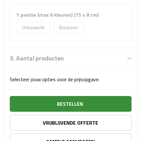
Sport- & Recreatietassen
1 positie (max 6 kleuren) (15 x 8 cm)
Sporttassen
Onbewerkt
Borduren
Schoenentassen
Fietstassen
3. Aantal producten
Koeltassen & koelboxen
Selecteer jouw opties voor de prijsopgave.
Strandtassen
Picknick rugtassen
BESTELLEN
Lunchtassen
VRIJBLIJVENDE OFFERTE
Heuptassen