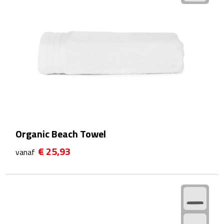
Waterflessen
Drinkglazen
Glazen & karaffen
Dubbelwandige glazen
Bierglazen
Organic Beach Towel
Champagneglazen
€ 25,93
vanaf
Cocktailglazen
Wijnglazen
Koffieglazen