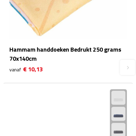
Plastic bekers
Reisbekers
Thermosbekers
Hammam handdoeken Bedrukt 250 grams
Drinkflessen
70x140cm
€ 10,13
vanaf
Opvouwbare drinkfles
Drinkflessen met karabijnhaak
Sportflessen
Thermosflessen
Waterflesjes