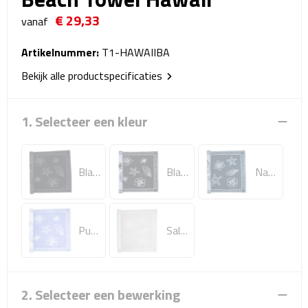
Reistassensets
€ 29,33
vanaf
Weekendtassen
Artikelnummer:
T1-HAWAIIBA
Bekijk alle productspecificaties
Duffeltassen
Autotassen
1. Selecteer een kleur
Toilettassen
Black/Anthracite
Black/White
Navy Blue/Light Blue
Rugzakken
Rugzakken
Purple/White
Salmon/White
Laptop rugzakken
Promo rugzakjes
2. Selecteer een bewerking