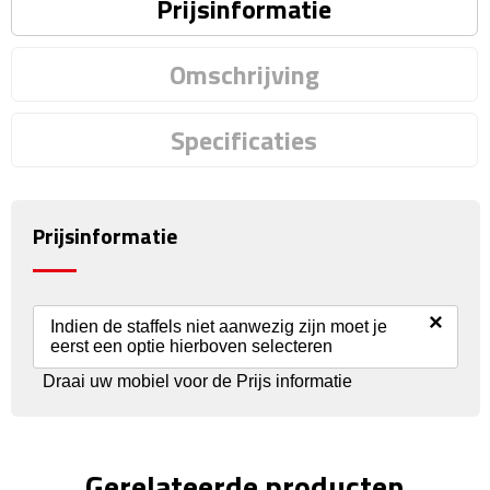
Reisstekkers
Prijsinformatie
Reissetjes
Omschrijving
Paspoorthouders
Specificaties
Auto Accessoires
Auto luchtverfrissers
Prijsinformatie
Auto onderhoud
×
Auto organizers
Indien de staffels niet aanwezig zijn moet je
eerst een optie hierboven selecteren
Auto telefoonhouders
Draai uw mobiel voor de Prijs informatie
IJskrabbers
Gerelateerde producten
Parkeerschijven