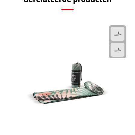
Rijbewijs- & kentekenhoezen
USB autoladers
Veiligheidshamers
Veiligheidssets
Zonneschermen
Fiets Accessoires
Fietsbellen
Fietstassen
Fiets telefoonhouders