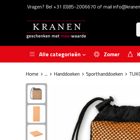
Vragen? Bel +31 (0)85-2006670 of mail info@kranen
Alle categorieën
Zomer
K
Home
...
Handdoeken
Sporthanddoeken
TUKO