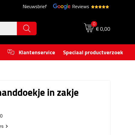
Nieuwsbrief
Reviews
0
€ 0,00
Klantenservice
Speciaal productverzoek
handdoekje in zakje
0
ies