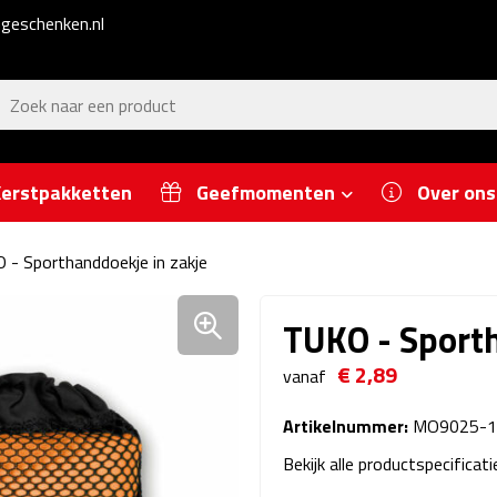
geschenken.nl
erstpakketten
Geefmomenten
Over ons
 - Sporthanddoekje in zakje
TUKO - Sport
€ 2,89
vanaf
Artikelnummer:
MO9025-1
Bekijk alle productspecificat