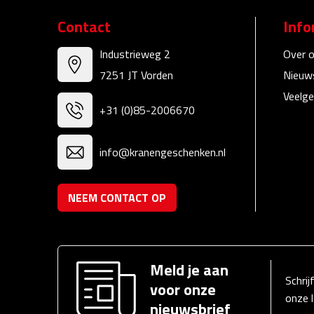
Contact
Info
Industrieweg 2
Over 
7251 JT Vorden
Nieuw
Veelge
+31 (0)85-2006670
info@kranengeschenken.nl
NEEM CONTACT OP
Meld je aan
Schrij
voor onze
onze 
nieuwsbrief