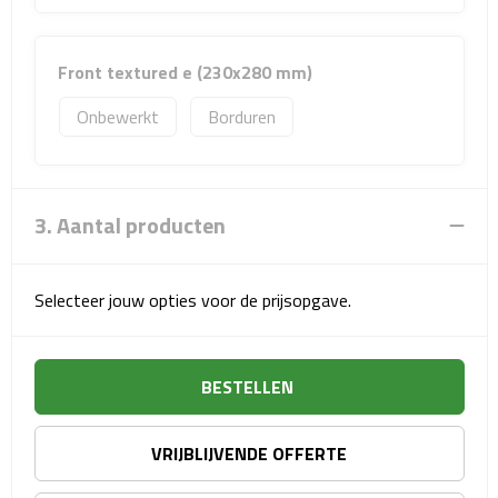
Reisstekkers
Reissetjes
Front textured e (230x280 mm)
Paspoorthouders
Onbewerkt
Borduren
Auto Accessoires
Auto luchtverfrissers
3. Aantal producten
Auto onderhoud
Selecteer jouw opties voor de prijsopgave.
Auto organizers
Auto telefoonhouders
BESTELLEN
IJskrabbers
VRIJBLIJVENDE OFFERTE
Parkeerschijven