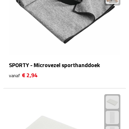
Kalenders
Beurs & Evenementen
Banners
Barmatten
SPORTY - Microvezel sporthanddoek
Naambadges & naamkaarthouders
€ 2,94
vanaf
Stickers
Visitekaartjes
Vlaggen
Bureau Toebehoren