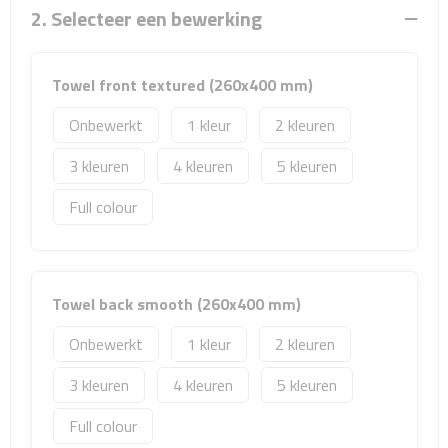
Sport- & Recreatietassen
2. Selecteer een bewerking
Sporttassen
Towel front textured (260x400 mm)
Schoenentassen
Onbewerkt
1
2
Fietstassen
3
4
5
Full colour
Koeltassen & koelboxen
Strandtassen
Towel back smooth (260x400 mm)
Picknick rugtassen
Onbewerkt
1
2
Lunchtassen
3
4
5
Heuptassen
Full colour