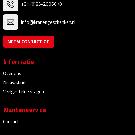
Multifunctionele documentmappen
+31 (0)85-2006670
Schrijfmappen
info@kranengeschenken.nl
Multifunctionele schrijfmappen
NEEM CONTACT OP
Klemborden
Informatie
Notitieboeken en Schriften
Over ons
Memo's
Nieuwsbrief
Veelgestelde vragen
Memoboekjes
Memo sets
Klantenservice
Contact
Unieke memo's