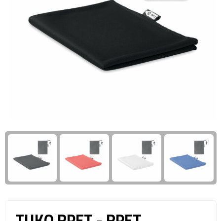
Giftcards
Business trolleys
Wellness Giftsets
Documententassen
Kledingtassen
Laptophoezen & -tassen
Tablettassen
Reistassen & Trolleys
Reistassen
Trolleys
Reistas trolleys
TUKO RPET - RPET