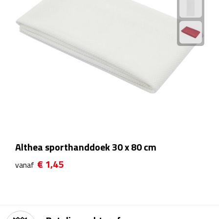
Bureauklokken
Bureaulampen
Bureau onderleggers
Bureau organizers
Bureausets
Bureau ventilatoren
Althea sporthanddoek 30 x 80 cm
Boekenleggers
€ 1,45
vanaf
Briefopeners
Gummen