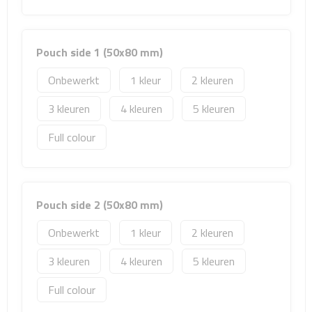
Matrozentassen
Reizen
Pouch side 1 (50x80 mm)
Reisbekers
Onbewerkt
1
2
Opbergtasjes
3
4
5
Full colour
Koffersloten
Bagageweegschalen
Pouch side 2 (50x80 mm)
Bagageriemen
Onbewerkt
1
2
Bagagelabels
3
4
5
Reiskussens
Full colour