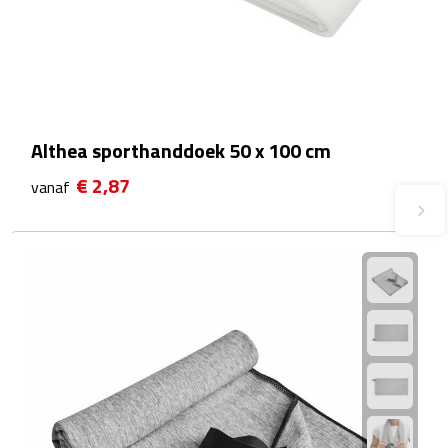
Theeglazen
Kopjes & Mokken
Kopjes
Althea sporthanddoek 50 x 100 cm
Mokken
€ 2,87
vanaf
Schoteltjes
Thermossets
Kantoor & Zakelijk
Agenda's & Kalenders
Agenda's