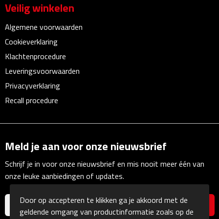
Zelfklevende memo's
Veilig winkelen
Kubusblokken
Algemene voorwaarden
Cookieverklaring
Gadgets
Klachtenprocedure
Leveringsvoorwaarden
Hoofdtelefoons
Privacyverklaring
Recall procedure
Bluetooth hoofdtelefoons
Bedrade hoofdtelefoons
Meld je aan voor onze nieuwsbrief
Bluetooth audio oordopjes
Schrijf je in voor onze nieuwsbrief en mis nooit meer één van
Bedrade audio oordopjes
onze leuke aanbiedingen of updates.
Speakers
Door op accepteren te klikken ga je akkoord met de
geldende omgang van productinformatie zoals op de