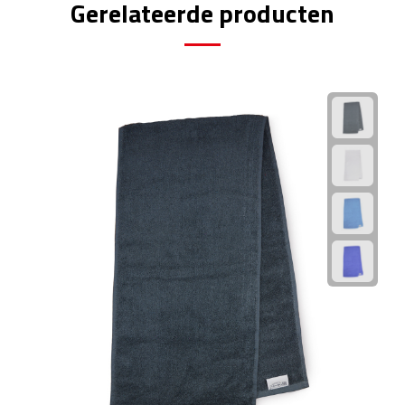
Gerelateerde producten
Plastic bekers
Reisbekers
Thermosbekers
Drinkflessen
Opvouwbare drinkfles
Drinkflessen met karabijnhaak
Sportflessen
Thermosflessen
Waterflesjes