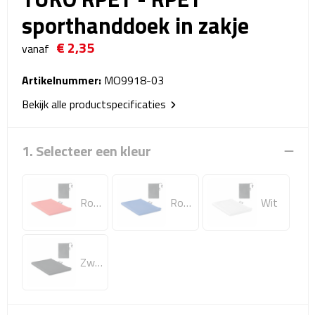
Reistassensets
sporthanddoek in zakje
€ 2,35
Weekendtassen
vanaf
Duffeltassen
Artikelnummer:
MO9918-03
Bekijk alle productspecificaties
Autotassen
1. Selecteer een kleur
Toilettassen
Rugzakken
Rood
Royal Blauw
Wit
Rugzakken
Laptop rugzakken
Zwart
Promo rugzakjes