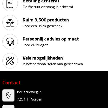
Betaling achteraf
Linialen
De factuur ontvang je achteraf
Magneten
Ruim 3.500 producten
voor een uniek geschenk
Muismatten
Persoonlijk advies op maat
Pennen etui's
voor elk budget
Pennenhouders
Vele mogelijkheden
Puntenslijpers
in het personaliseren van geschenken
Rekenmachines
Contact
Document- & Schrijfmappen
Industrieweg 2
Documentmappen
7251 JT Vorden