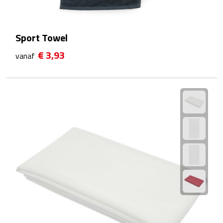
Waterflessen
Sport Towel
Drinkglazen
€ 3,93
vanaf
Glazen & karaffen
Dubbelwandige glazen
Bierglazen
Champagneglazen
Cocktailglazen
Wijnglazen
Koffieglazen