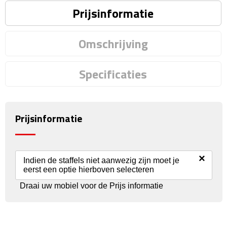
Prijsinformatie
Fietspompen
Omschrijving
Fietssloten
Fietsverlichting
Specificaties
Fiets reparatiesets
Prijsinformatie
Zadelhoezen
Drinkwaren
×
Indien de staffels niet aanwezig zijn moet je
Drinkbekers
eerst een optie hierboven selecteren
Draai uw mobiel voor de Prijs informatie
Bekers
Bidons