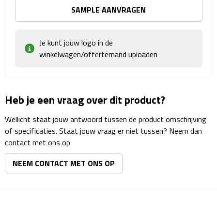
SAMPLE AANVRAGEN
Rijbewijs- & kentekenhoezen
Je kunt jouw logo in de
USB autoladers
winkelwagen/offertemand uploaden
Veiligheidshamers
Veiligheidssets
Heb je een vraag over dit product?
Zonneschermen
Wellicht staat jouw antwoord tussen de product omschrijving
of specificaties. Staat jouw vraag er niet tussen? Neem dan
Fiets Accessoires
contact met ons op
NEEM CONTACT MET ONS OP
Fietsbellen
Fietstassen
Fiets telefoonhouders