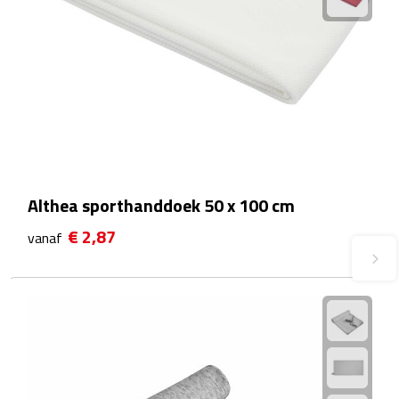
Plastic bekers
Reisbekers
Thermosbekers
Drinkflessen
Althea sporthanddoek 50 x 100 cm
Opvouwbare drinkfles
€ 2,87
vanaf
Drinkflessen met karabijnhaak
Sportflessen
Thermosflessen
Waterflesjes