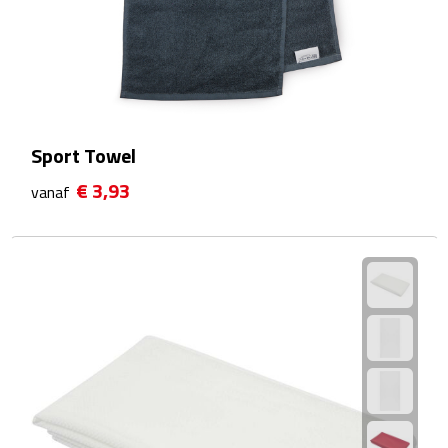
Fietspompen
Fietssloten
Fietsverlichting
Sport Towel
Fiets reparatiesets
€ 3,93
vanaf
Zadelhoezen
Drinkwaren
Drinkbekers
Bekers
Bidons