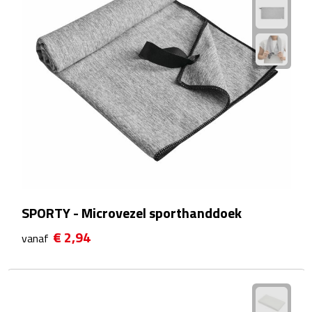
Waterflessen
Drinkglazen
Glazen & karaffen
Dubbelwandige glazen
Bierglazen
Champagneglazen
SPORTY - Microvezel sporthanddoek
Cocktailglazen
€ 2,94
vanaf
Wijnglazen
Koffieglazen