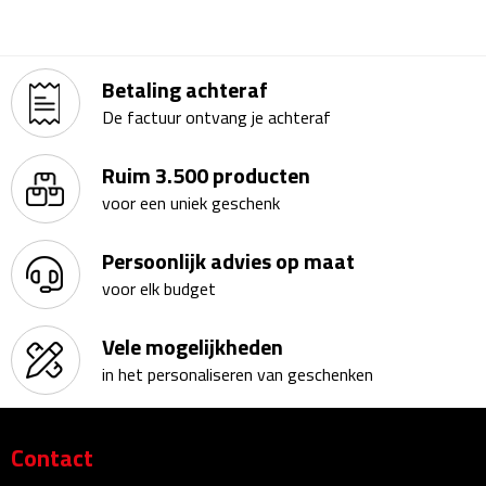
Kalenders
Beurs & Evenementen
Betaling achteraf
De factuur ontvang je achteraf
Banners
Ruim 3.500 producten
Barmatten
voor een uniek geschenk
Naambadges & naamkaarthouders
Persoonlijk advies op maat
voor elk budget
Stickers
Vele mogelijkheden
Visitekaartjes
in het personaliseren van geschenken
Vlaggen
Contact
Bureau Toebehoren