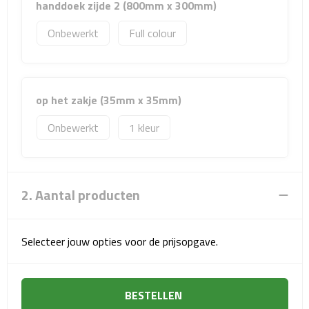
handdoek zijde 2 (800mm x 300mm)
Sport- & Recreatietassen
Onbewerkt
Full colour
Sporttassen
Schoenentassen
op het zakje (35mm x 35mm)
Fietstassen
Onbewerkt
1
Koeltassen & koelboxen
Strandtassen
2. Aantal producten
Picknick rugtassen
Selecteer jouw opties voor de prijsopgave.
Lunchtassen
Heuptassen
BESTELLEN