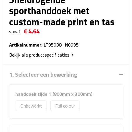
Reistassensets
sporthanddoek met
custom-made print en tas
Weekendtassen
€ 4,64
vanaf
Duffeltassen
Artikelnummer:
LT95038_N0995
Autotassen
Bekijk alle productspecificaties
Toilettassen
1. Selecteer een bewerking
Rugzakken
Rugzakken
handdoek zijde 1 (800mm x 300mm)
Onbewerkt
Full colour
Laptop rugzakken
Promo rugzakjes