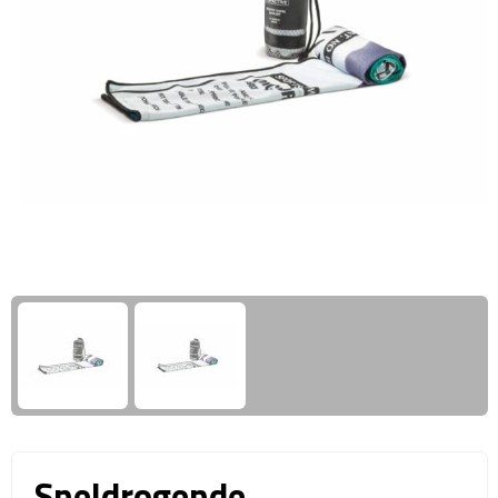
Giftcards
Business trolleys
Wellness Giftsets
Documententassen
Kledingtassen
Laptophoezen & -tassen
Tablettassen
Reistassen & Trolleys
Reistassen
Trolleys
Reistas trolleys
Sneldrogende