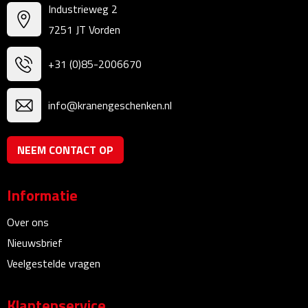
Industrieweg 2
Bureauklokken
7251 JT Vorden
Bureaulampen
+31 (0)85-2006670
Bureau onderleggers
info@kranengeschenken.nl
Bureau organizers
NEEM CONTACT OP
Bureausets
Bureau ventilatoren
Informatie
Boekenleggers
Over ons
Nieuwsbrief
Briefopeners
Veelgestelde vragen
Gummen
Klantenservice