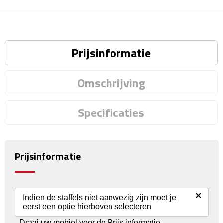
Reisstekkers
Reissetjes
Paspoorthouders
Prijsinformatie
Auto Accessoires
Omschrijving
Auto luchtverfrissers
Specificaties
Auto onderhoud
Auto organizers
Prijsinformatie
Auto telefoonhouders
×
IJskrabbers
Indien de staffels niet aanwezig zijn moet je
eerst een optie hierboven selecteren
Parkeerschijven
Draai uw mobiel voor de Prijs informatie