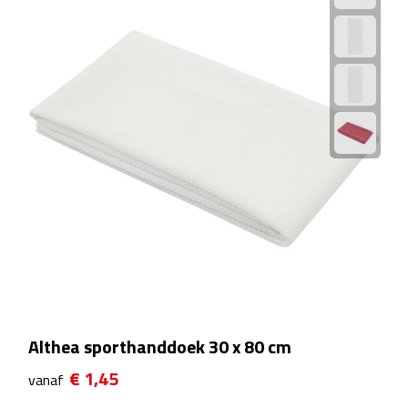
Theeglazen
Kopjes & Mokken
Kopjes
Mokken
Schoteltjes
Thermossets
Kantoor & Zakelijk
Agenda's & Kalenders
Althea sporthanddoek 30 x 80 cm
€ 1,45
vanaf
Agenda's