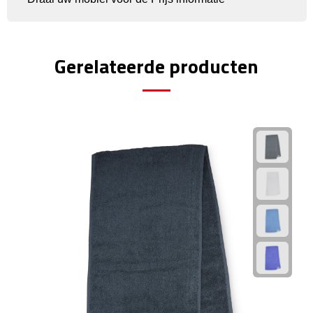
Rijbewijs- & kentekenhoezen
Gerelateerde producten
USB autoladers
Veiligheidshamers
Veiligheidssets
Zonneschermen
Fiets Accessoires
Fietsbellen
Fietstassen
Fiets telefoonhouders