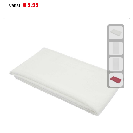
€ 3,93
vanaf
Fietspompen
Fietssloten
Fietsverlichting
Fiets reparatiesets
Zadelhoezen
Drinkwaren
Drinkbekers
Bekers
Bidons