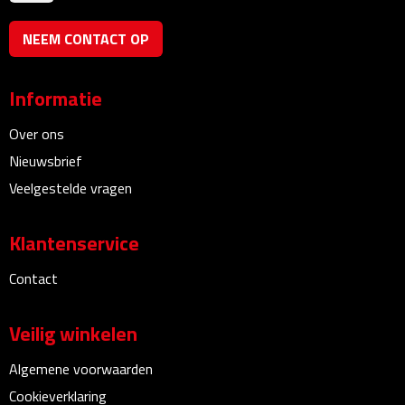
Bureauklokken
NEEM CONTACT OP
Bureaulampen
Informatie
Bureau onderleggers
Over ons
Bureau organizers
Nieuwsbrief
Veelgestelde vragen
Bureausets
Klantenservice
Bureau ventilatoren
Contact
Boekenleggers
Veilig winkelen
Briefopeners
Algemene voorwaarden
Gummen
Cookieverklaring