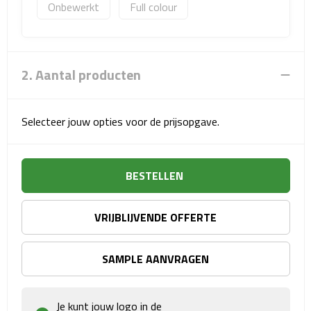
Onbewerkt
Full colour
Sport- & Recreatietassen
Sporttassen
2. Aantal producten
Schoenentassen
Fietstassen
Selecteer jouw opties voor de prijsopgave.
Koeltassen & koelboxen
BESTELLEN
Strandtassen
Picknick rugtassen
VRIJBLIJVENDE OFFERTE
Lunchtassen
SAMPLE AANVRAGEN
Heuptassen
Je kunt jouw logo in de