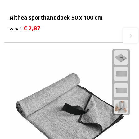
Plastic bekers
Althea sporthanddoek 50 x 100 cm
Reisbekers
€ 2,87
vanaf
Thermosbekers
Drinkflessen
Opvouwbare drinkfles
Drinkflessen met karabijnhaak
Sportflessen
Thermosflessen
Waterflesjes