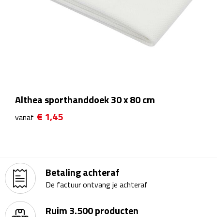
Theeglazen
Kopjes & Mokken
Kopjes
Mokken
Althea sporthanddoek 30 x 80 cm
Schoteltjes
€ 1,45
vanaf
Thermossets
Kantoor & Zakelijk
Betaling achteraf
Agenda's & Kalenders
De factuur ontvang je achteraf
Agenda's
Ruim 3.500 producten