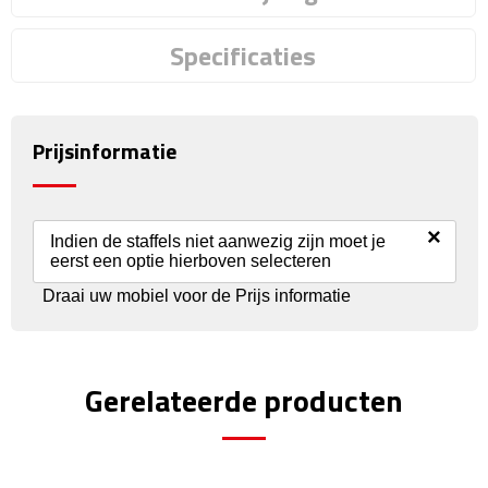
Reisstekkers
Specificaties
Reissetjes
Paspoorthouders
Prijsinformatie
Auto Accessoires
Auto luchtverfrissers
×
Indien de staffels niet aanwezig zijn moet je
eerst een optie hierboven selecteren
Auto onderhoud
Draai uw mobiel voor de Prijs informatie
Auto organizers
Auto telefoonhouders
Gerelateerde producten
IJskrabbers
Parkeerschijven