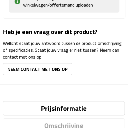
Matrozentassen
winkelwagen/offertemand uploaden
Reizen
Heb je een vraag over dit product?
Reisbekers
Wellicht staat jouw antwoord tussen de product omschrijving
Opbergtasjes
of specificaties. Staat jouw vraag er niet tussen? Neem dan
contact met ons op
Koffersloten
NEEM CONTACT MET ONS OP
Bagageweegschalen
Bagageriemen
Bagagelabels
Prijsinformatie
Reiskussens
Omschrijving