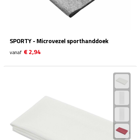
Waterflessen
Drinkglazen
SPORTY - Microvezel sporthanddoek
Glazen & karaffen
€ 2,94
vanaf
Dubbelwandige glazen
Bierglazen
Champagneglazen
Cocktailglazen
Wijnglazen
Koffieglazen