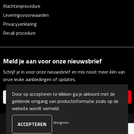
Linialen
Klachtenprocedure
Leveringsvoorwaarden
Magneten
Privacyverklaring
Recall procedure
Muismatten
Pennen etui's
Meld je aan voor onze nieuwsbrief
Pennenhouders
Schrijf je in voor onze nieuwsbrief en mis nooit meer één van
Puntenslijpers
onze leuke aanbiedingen of updates.
Rekenmachines
Door op accepteren te klikken ga je akkoord met de
geldende omgang van productinformatie zoals op de
Document- & Schrijfmappen
website wordt vermeld.
Documentmappen
Weigeren
© Copyright Kranengeschenken 2026