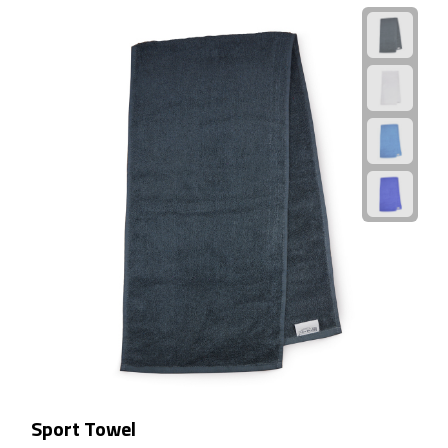
Rijbewijs- & kentekenhoezen
USB autoladers
Veiligheidshamers
Veiligheidssets
Zonneschermen
Fiets Accessoires
Fietsbellen
Fietstassen
Sport Towel
Fiets telefoonhouders