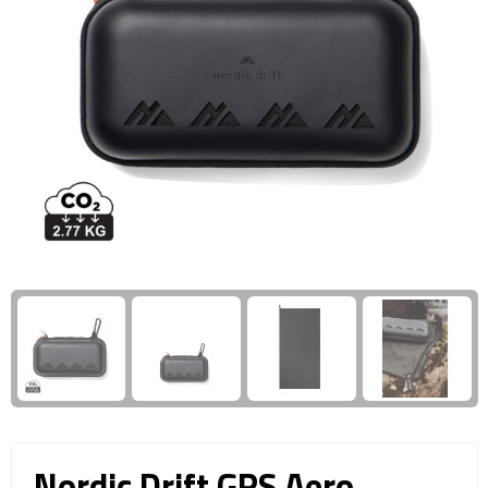
Giftcards
Business trolleys
Wellness Giftsets
Documententassen
Kledingtassen
Laptophoezen & -tassen
Tablettassen
Reistassen & Trolleys
Reistassen
Trolleys
Reistas trolleys
Nordic Drift GRS Aero