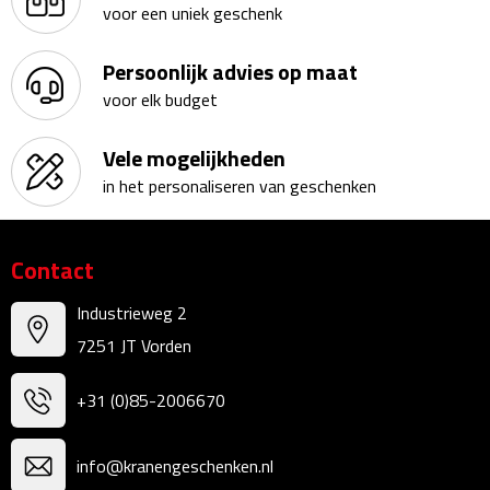
voor een uniek geschenk
Kalenders
Persoonlijk advies op maat
Beurs & Evenementen
voor elk budget
Banners
Vele mogelijkheden
in het personaliseren van geschenken
Barmatten
Naambadges & naamkaarthouders
Contact
Stickers
Industrieweg 2
7251 JT Vorden
Visitekaartjes
+31 (0)85-2006670
Vlaggen
Bureau Toebehoren
info@kranengeschenken.nl