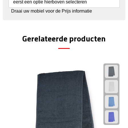
eerst een optie hierboven selecteren
Fietspompen
Draai uw mobiel voor de Prijs informatie
Fietssloten
Gerelateerde producten
Fietsverlichting
Fiets reparatiesets
Zadelhoezen
Drinkwaren
Drinkbekers
Bekers
Bidons