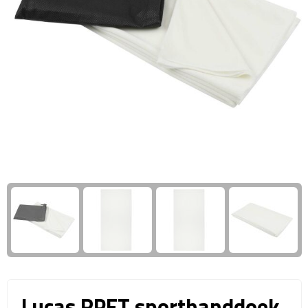
Giftcards
Business trolleys
Wellness Giftsets
Documententassen
Kledingtassen
Laptophoezen & -tassen
Tablettassen
Reistassen & Trolleys
Reistassen
Trolleys
Reistas trolleys
Lucas RPET sporthanddoek