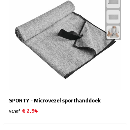
Theeglazen
Kopjes & Mokken
Kopjes
Mokken
Schoteltjes
Thermossets
Kantoor & Zakelijk
SPORTY - Microvezel sporthanddoek
Agenda's & Kalenders
€ 2,94
vanaf
Agenda's