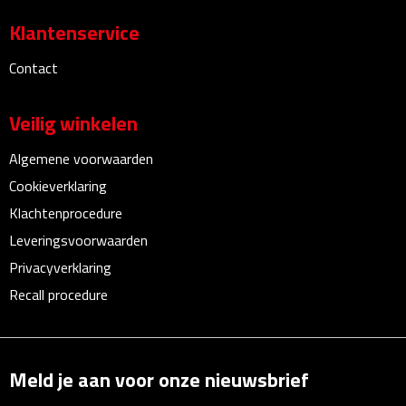
Multifunctionele documentmappen
Klantenservice
Schrijfmappen
Contact
Multifunctionele schrijfmappen
Veilig winkelen
Klemborden
Algemene voorwaarden
Cookieverklaring
Notitieboeken en Schriften
Klachtenprocedure
Memo's
Leveringsvoorwaarden
Privacyverklaring
Memoboekjes
Recall procedure
Memo sets
Unieke memo's
Meld je aan voor onze nieuwsbrief