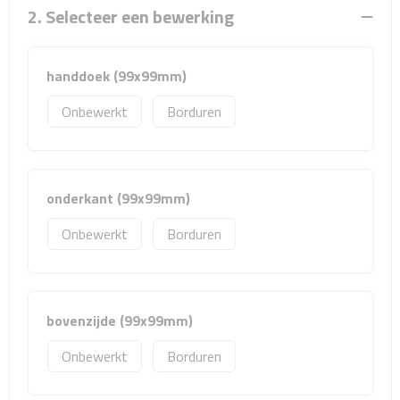
Sport- & Recreatietassen
2. Selecteer een bewerking
Sporttassen
handdoek (99x99mm)
Schoenentassen
Onbewerkt
Borduren
Fietstassen
Koeltassen & koelboxen
onderkant (99x99mm)
Strandtassen
Onbewerkt
Borduren
Picknick rugtassen
Lunchtassen
bovenzijde (99x99mm)
Onbewerkt
Borduren
Heuptassen