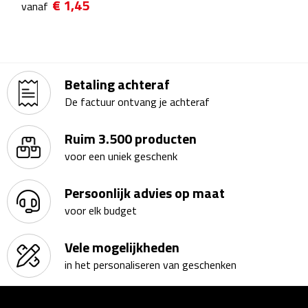
€ 1,45
vanaf
Bureauklokken
Bureaulampen
Betaling achteraf
Bureau onderleggers
De factuur ontvang je achteraf
Bureau organizers
Ruim 3.500 producten
Bureausets
voor een uniek geschenk
Bureau ventilatoren
Persoonlijk advies op maat
voor elk budget
Boekenleggers
Vele mogelijkheden
Briefopeners
in het personaliseren van geschenken
Gummen