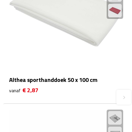
Waterflessen
Drinkglazen
Glazen & karaffen
Dubbelwandige glazen
Bierglazen
Althea sporthanddoek 50 x 100 cm
Champagneglazen
€ 2,87
vanaf
Cocktailglazen
Wijnglazen
Koffieglazen