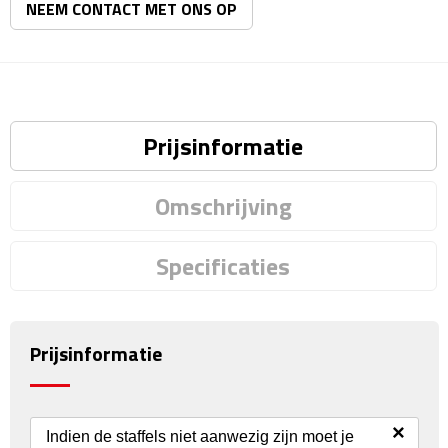
NEEM CONTACT MET ONS OP
Rijbewijs- & kentekenhoezen
USB autoladers
Prijsinformatie
Veiligheidshamers
Veiligheidssets
Omschrijving
Zonneschermen
Specificaties
Fiets Accessoires
Fietsbellen
Prijsinformatie
Fietstassen
×
Fiets telefoonhouders
Indien de staffels niet aanwezig zijn moet je