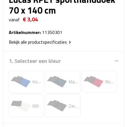
Reistassensets
70 x 140 cm
€ 3,04
Weekendtassen
vanaf
Duffeltassen
Artikelnummer:
11350301
Bekijk alle productspecificaties
Autotassen
1. Selecteer een kleur
Toilettassen
Rugzakken
Koningsblauw
Marineblauw
Rood
Rugzakken
Laptop rugzakken
Wit
Zwart
Promo rugzakjes