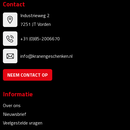
Contact
Linialen
Industrieweg 2
Magneten
7251 JT Vorden
Muismatten
+31 (0)85-2006670
Pennen etui's
info@kranengeschenken.nl
Pennenhouders
NEEM CONTACT OP
Puntenslijpers
Rekenmachines
Informatie
Document- & Schrijfmappen
Over ons
Nieuwsbrief
Documentmappen
Veelgestelde vragen