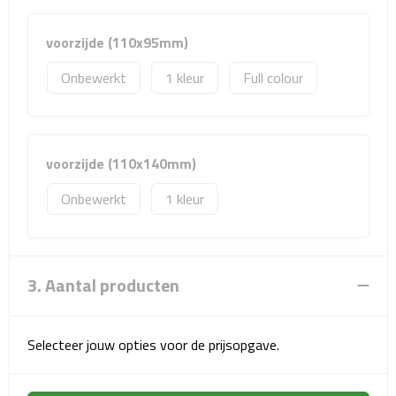
Matrozentassen
voorzijde (110x95mm)
Reizen
Onbewerkt
1
Full colour
Reisbekers
Opbergtasjes
voorzijde (110x140mm)
Koffersloten
Onbewerkt
1
Bagageweegschalen
Bagageriemen
3. Aantal producten
Bagagelabels
Selecteer jouw opties voor de prijsopgave.
Reiskussens