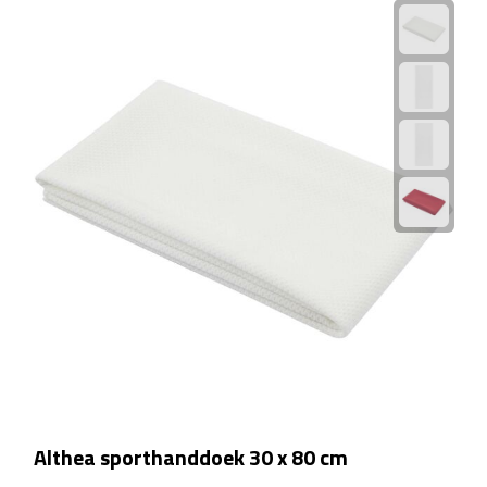
Kalenders
Beurs & Evenementen
Banners
Barmatten
Naambadges & naamkaarthouders
Stickers
Visitekaartjes
Vlaggen
Althea sporthanddoek 30 x 80 cm
Bureau Toebehoren