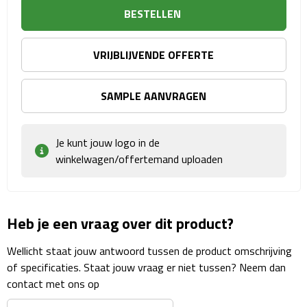
Reisstekkers
BESTELLEN
Reissetjes
VRIJBLIJVENDE OFFERTE
Paspoorthouders
SAMPLE AANVRAGEN
Auto Accessoires
Auto luchtverfrissers
Je kunt jouw logo in de
winkelwagen/offertemand uploaden
Auto onderhoud
Auto organizers
Heb je een vraag over dit product?
Auto telefoonhouders
Wellicht staat jouw antwoord tussen de product omschrijving
of specificaties. Staat jouw vraag er niet tussen? Neem dan
IJskrabbers
contact met ons op
Parkeerschijven