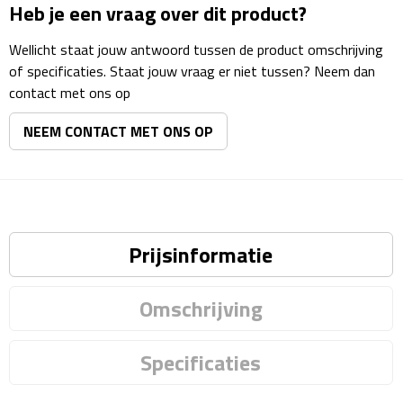
Heb je een vraag over dit product?
Rijbewijs- & kentekenhoezen
Wellicht staat jouw antwoord tussen de product omschrijving
of specificaties. Staat jouw vraag er niet tussen? Neem dan
USB autoladers
contact met ons op
Veiligheidshamers
NEEM CONTACT MET ONS OP
Veiligheidssets
Zonneschermen
Prijsinformatie
Fiets Accessoires
Omschrijving
Fietsbellen
Fietstassen
Specificaties
Fiets telefoonhouders