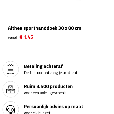
Bureauklokken
Bureaulampen
Althea sporthanddoek 30 x 80 cm
Bureau onderleggers
€ 1,45
vanaf
Bureau organizers
Bureausets
Betaling achteraf
Bureau ventilatoren
De factuur ontvang je achteraf
Boekenleggers
Ruim 3.500 producten
voor een uniek geschenk
Briefopeners
Persoonlijk advies op maat
Gummen
voor elk budget