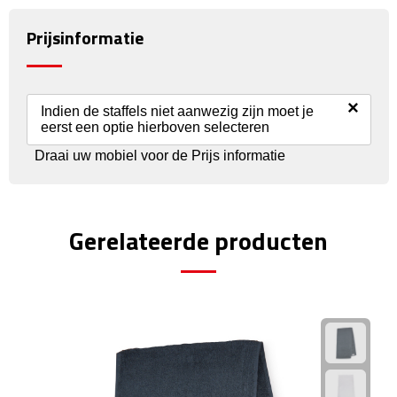
Prijsinformatie
Fietspompen
Fietssloten
×
Indien de staffels niet aanwezig zijn moet je
Fietsverlichting
eerst een optie hierboven selecteren
Draai uw mobiel voor de Prijs informatie
Fiets reparatiesets
Zadelhoezen
Gerelateerde producten
Drinkwaren
Drinkbekers
Bekers
Bidons