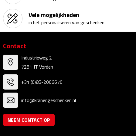
Linialen
Vele mogelijkheden
Magneten
in het personaliseren van geschenken
Muismatten
Contact
Pennen etui's
Industrieweg 2
Pennenhouders
7251 JT Vorden
Puntenslijpers
+31 (0)85-2006670
Rekenmachines
info@kranengeschenken.nl
Document- & Schrijfmappen
NEEM CONTACT OP
Documentmappen