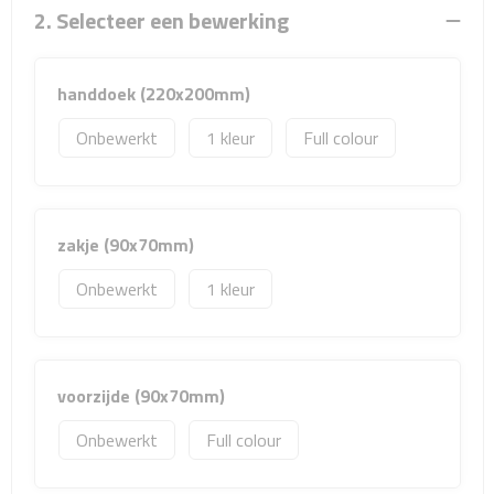
Sport- & Recreatietassen
2. Selecteer een bewerking
Sporttassen
handdoek (220x200mm)
Schoenentassen
Onbewerkt
1
Full colour
Fietstassen
Koeltassen & koelboxen
zakje (90x70mm)
Strandtassen
Onbewerkt
1
Picknick rugtassen
Lunchtassen
voorzijde (90x70mm)
Onbewerkt
Full colour
Heuptassen