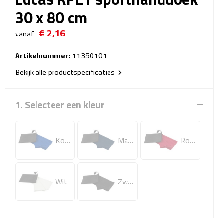
Reistassensets
30 x 80 cm
€ 2,16
Weekendtassen
vanaf
Duffeltassen
Artikelnummer:
11350101
Bekijk alle productspecificaties
Autotassen
1. Selecteer een kleur
Toilettassen
Rugzakken
Koningsblauw
Marineblauw
Rood
Rugzakken
Laptop rugzakken
Wit
Zwart
Promo rugzakjes