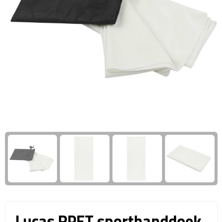
Giftcards
Business trolleys
Wellness Giftsets
Documententassen
Kledingtassen
Laptophoezen & -tassen
Tablettassen
Reistassen & Trolleys
Reistassen
Trolleys
Reistas trolleys
Lucas RPET sporthanddoek