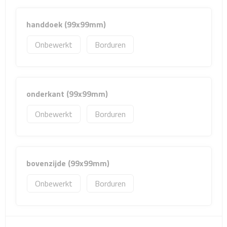
Matrozentassen
handdoek (99x99mm)
Reizen
Onbewerkt
Borduren
Reisbekers
Opbergtasjes
onderkant (99x99mm)
Koffersloten
Onbewerkt
Borduren
Bagageweegschalen
Bagageriemen
bovenzijde (99x99mm)
Bagagelabels
Onbewerkt
Borduren
Reiskussens