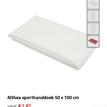
Waterflessen
Drinkglazen
Glazen & karaffen
Dubbelwandige glazen
Bierglazen
Champagneglazen
Cocktailglazen
Wijnglazen
Althea sporthanddoek 50 x 100 cm
Koffieglazen
€ 2,87
vanaf