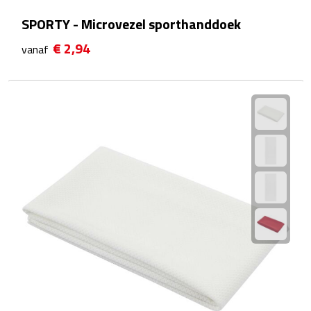
Kalenders
SPORTY - Microvezel sporthanddoek
€ 2,94
vanaf
Beurs & Evenementen
Banners
Barmatten
Naambadges & naamkaarthouders
Stickers
Visitekaartjes
Vlaggen
Bureau Toebehoren