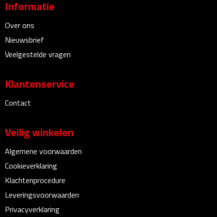
Informatie
Multifunctionele documentmappen
Over ons
Schrijfmappen
Nieuwsbrief
Multifunctionele schrijfmappen
Veelgestelde vragen
Klemborden
Klantenservice
Notitieboeken en Schriften
Contact
Memo's
Veilig winkelen
Memoboekjes
Algemene voorwaarden
Cookieverklaring
Memo sets
Klachtenprocedure
Leveringsvoorwaarden
Unieke memo's
Privacyverklaring