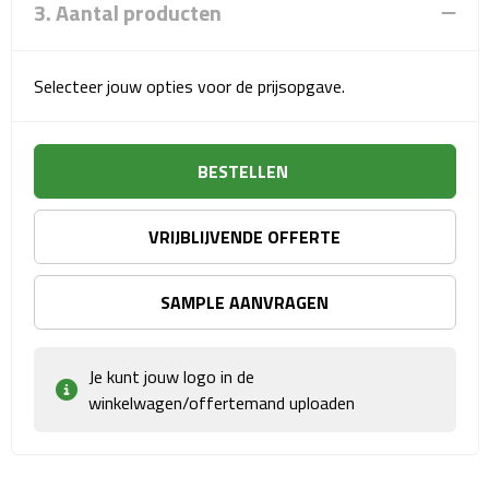
Reisstekkers
3. Aantal producten
Reissetjes
Selecteer jouw opties voor de prijsopgave.
Paspoorthouders
Auto Accessoires
BESTELLEN
Auto luchtverfrissers
VRIJBLIJVENDE OFFERTE
Auto onderhoud
SAMPLE AANVRAGEN
Auto organizers
Je kunt jouw logo in de
Auto telefoonhouders
winkelwagen/offertemand uploaden
IJskrabbers
Parkeerschijven