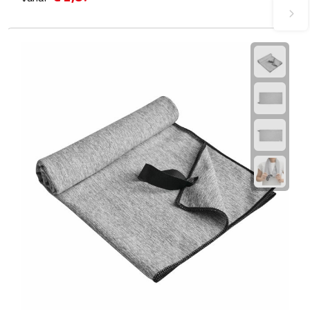
Theeglazen
Kopjes & Mokken
Kopjes
Mokken
Schoteltjes
Thermossets
Kantoor & Zakelijk
Agenda's & Kalenders
Agenda's