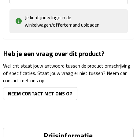
Reisstekkers
Reissetjes
Je kunt jouw logo in de
winkelwagen/offertemand uploaden
Paspoorthouders
Auto Accessoires
Heb je een vraag over dit product?
Auto luchtverfrissers
Wellicht staat jouw antwoord tussen de product omschrijving
of specificaties. Staat jouw vraag er niet tussen? Neem dan
Auto onderhoud
contact met ons op
Auto organizers
NEEM CONTACT MET ONS OP
Auto telefoonhouders
IJskrabbers
Prijsinformatie
Parkeerschijven