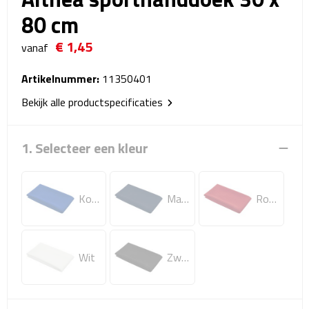
Reistassensets
80 cm
€ 1,45
Weekendtassen
vanaf
Duffeltassen
Artikelnummer:
11350401
Bekijk alle productspecificaties
Autotassen
1. Selecteer een kleur
Toilettassen
Rugzakken
Koningsblauw
Marineblauw
Rood
Rugzakken
Laptop rugzakken
Wit
Zwart
Promo rugzakjes