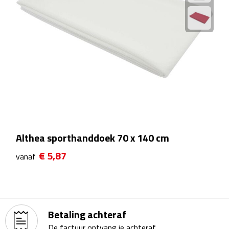
Kalenders
Beurs & Evenementen
Banners
Barmatten
Naambadges & naamkaarthouders
Althea sporthanddoek 70 x 140 cm
Stickers
€ 5,87
vanaf
Visitekaartjes
Vlaggen
Betaling achteraf
Bureau Toebehoren
De factuur ontvang je achteraf