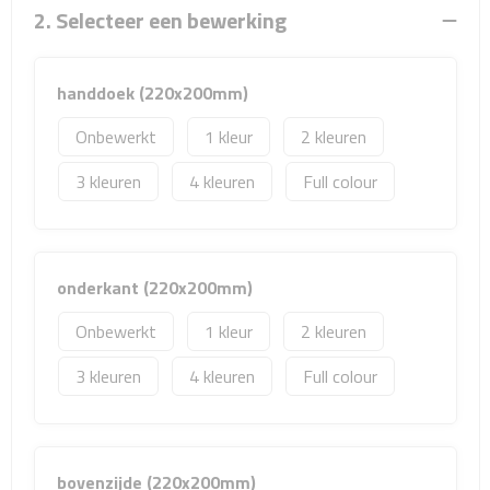
Sport- & Recreatietassen
2. Selecteer een bewerking
Sporttassen
handdoek (220x200mm)
Schoenentassen
Onbewerkt
1
2
Fietstassen
3
4
Full colour
Koeltassen & koelboxen
Strandtassen
onderkant (220x200mm)
Onbewerkt
1
2
Picknick rugtassen
3
4
Full colour
Lunchtassen
Heuptassen
bovenzijde (220x200mm)