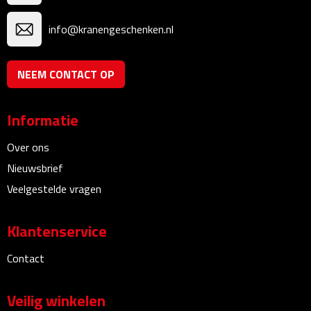
Linialen
info@kranengeschenken.nl
Magneten
NEEM CONTACT OP
Muismatten
Pennen etui's
Informatie
Pennenhouders
Over ons
Nieuwsbrief
Puntenslijpers
Veelgestelde vragen
Rekenmachines
Klantenservice
Document- & Schrijfmappen
Contact
Documentmappen
Veilig winkelen