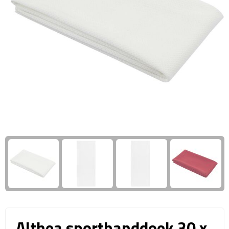
Giftcards
Business trolleys
Wellness Giftsets
Documententassen
Kledingtassen
Laptophoezen & -tassen
Tablettassen
Reistassen & Trolleys
Reistassen
Trolleys
Reistas trolleys
Althea sporthanddoek 30 x