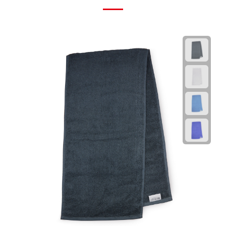
Fietspompen
Fietssloten
Fietsverlichting
Fiets reparatiesets
Zadelhoezen
Drinkwaren
Drinkbekers
Bekers
Bidons