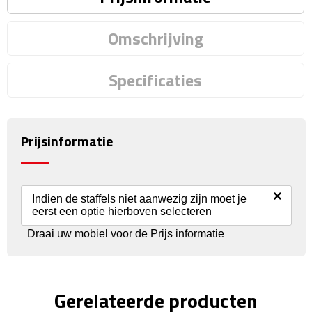
Rijbewijs- & kentekenhoezen
Omschrijving
USB autoladers
Specificaties
Veiligheidshamers
Veiligheidssets
Prijsinformatie
Zonneschermen
×
Indien de staffels niet aanwezig zijn moet je
Fiets Accessoires
eerst een optie hierboven selecteren
Draai uw mobiel voor de Prijs informatie
Fietsbellen
Fietstassen
Gerelateerde producten
Fiets telefoonhouders