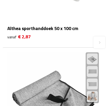
Waterflessen
Drinkglazen
Althea sporthanddoek 50 x 100 cm
Glazen & karaffen
€ 2,87
vanaf
Dubbelwandige glazen
Bierglazen
Champagneglazen
Cocktailglazen
Wijnglazen
Koffieglazen