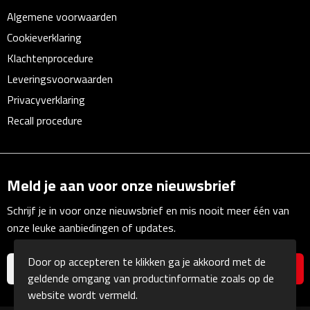
Multifunctionele documentmappen
Algemene voorwaarden
Cookieverklaring
Schrijfmappen
Klachtenprocedure
Multifunctionele schrijfmappen
Leveringsvoorwaarden
Privacyverklaring
Klemborden
Recall procedure
Notitieboeken en Schriften
Memo's
Meld je aan voor onze nieuwsbrief
Schrijf je in voor onze nieuwsbrief en mis nooit meer één van
Memoboekjes
onze leuke aanbiedingen of updates.
Memo sets
Door op accepteren te klikken ga je akkoord met de
geldende omgang van productinformatie zoals op de
Unieke memo's
website wordt vermeld.