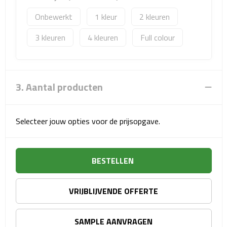
Matrozentassen
Onbewerkt
1
2
Reizen
3
4
Full colour
Reisbekers
Opbergtasjes
3. Aantal producten
Koffersloten
Selecteer jouw opties voor de prijsopgave.
Bagageweegschalen
Bagageriemen
BESTELLEN
Bagagelabels
VRIJBLIJVENDE OFFERTE
Reiskussens
SAMPLE AANVRAGEN