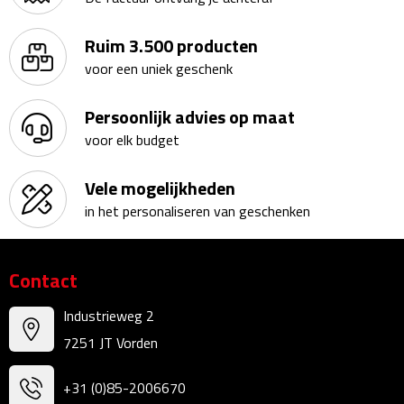
Bureauklokken
Ruim 3.500 producten
Bureaulampen
voor een uniek geschenk
Bureau onderleggers
Persoonlijk advies op maat
voor elk budget
Bureau organizers
Vele mogelijkheden
Bureausets
in het personaliseren van geschenken
Bureau ventilatoren
Contact
Boekenleggers
Industrieweg 2
Briefopeners
7251 JT Vorden
Gummen
+31 (0)85-2006670