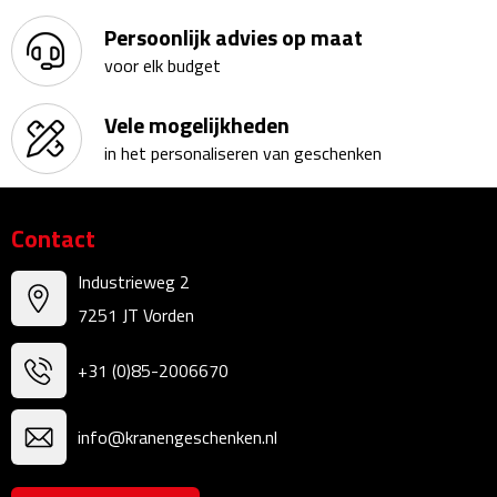
Persoonlijk advies op maat
Sweaters
voor elk budget
Fleecevesten
Vele mogelijkheden
in het personaliseren van geschenken
Vesten
Broeken
Contact
Korte broeken
Industrieweg 2
7251 JT Vorden
Lange broeken
+31 (0)85-2006670
Rokken
Ondergoed & Sokken
info@kranengeschenken.nl
Ondergoed