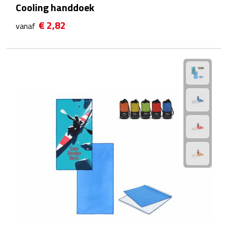
Multifunctionele documentmappen
Cooling handdoek
€ 2,82
vanaf
Schrijfmappen
Multifunctionele schrijfmappen
Klemborden
Notitieboeken en Schriften
Memo's
Memoboekjes
Memo sets
Unieke memo's