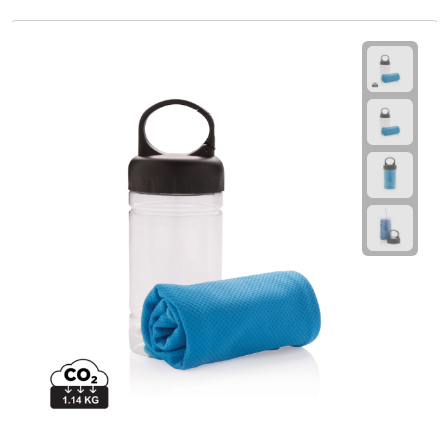
Linialen
Magneten
Muismatten
Pennen etui's
Pennenhouders
Puntenslijpers
Rekenmachines
Document- & Schrijfmappen
Documentmappen