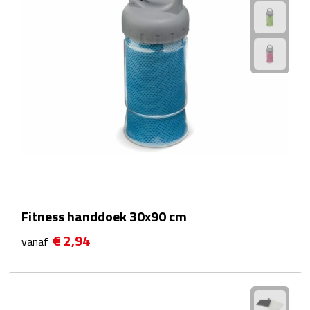
Kalenders
Beurs & Evenementen
Banners
Barmatten
Naambadges & naamkaarthouders
Stickers
Fitness handdoek 30x90 cm
Visitekaartjes
€ 2,94
vanaf
Vlaggen
Bureau Toebehoren