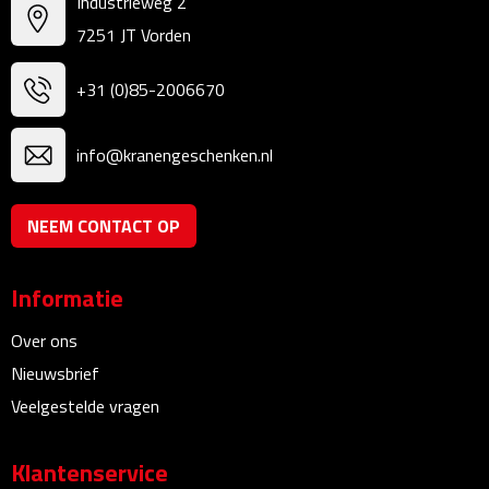
Industrieweg 2
Bureauklokken
7251 JT Vorden
Bureaulampen
+31 (0)85-2006670
Bureau onderleggers
info@kranengeschenken.nl
Bureau organizers
NEEM CONTACT OP
Bureausets
Bureau ventilatoren
Informatie
Over ons
Boekenleggers
Nieuwsbrief
Briefopeners
Veelgestelde vragen
Gummen
Klantenservice