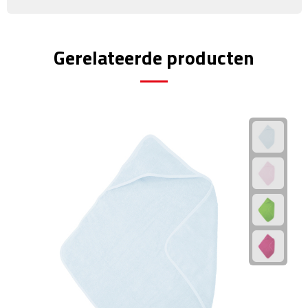
Rijbewijs- & kentekenhoezen
Gerelateerde producten
USB autoladers
Veiligheidshamers
Veiligheidssets
Zonneschermen
Fiets Accessoires
Fietsbellen
Fietstassen
Fiets telefoonhouders