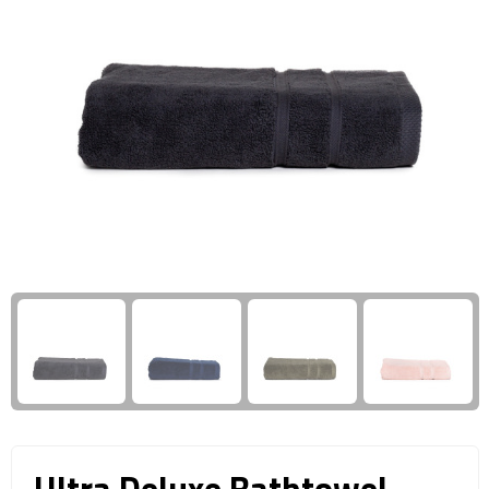
Giftcards
Business trolleys
Wellness Giftsets
Documententassen
Kledingtassen
Laptophoezen & -tassen
Tablettassen
Reistassen & Trolleys
Reistassen
Trolleys
Reistas trolleys