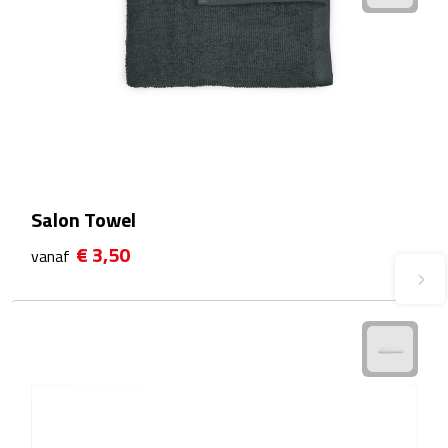
Plastic bekers
Reisbekers
Thermosbekers
Drinkflessen
Salon Towel
Opvouwbare drinkfles
€ 3,50
vanaf
Drinkflessen met karabijnhaak
Sportflessen
Thermosflessen
Waterflesjes