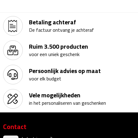
Kalenders
Betaling achteraf
Beurs & Evenementen
De factuur ontvang je achteraf
Banners
Ruim 3.500 producten
Barmatten
voor een uniek geschenk
Naambadges & naamkaarthouders
Persoonlijk advies op maat
voor elk budget
Stickers
Vele mogelijkheden
Visitekaartjes
in het personaliseren van geschenken
Vlaggen
Contact
Bureau Toebehoren