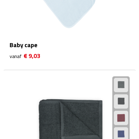
Fietspompen
Fietssloten
Fietsverlichting
Baby cape
€ 9,03
vanaf
Fiets reparatiesets
Zadelhoezen
Drinkwaren
Drinkbekers
Bekers
Bidons