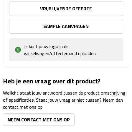
Matrozentassen
VRIJBLIJVENDE OFFERTE
Reizen
SAMPLE AANVRAGEN
Reisbekers
Opbergtasjes
Je kunt jouw logo in de
winkelwagen/offertemand uploaden
Koffersloten
Bagageweegschalen
Heb je een vraag over dit product?
Bagageriemen
Wellicht staat jouw antwoord tussen de product omschrijving
of specificaties. Staat jouw vraag er niet tussen? Neem dan
Bagagelabels
contact met ons op
Reiskussens
NEEM CONTACT MET ONS OP