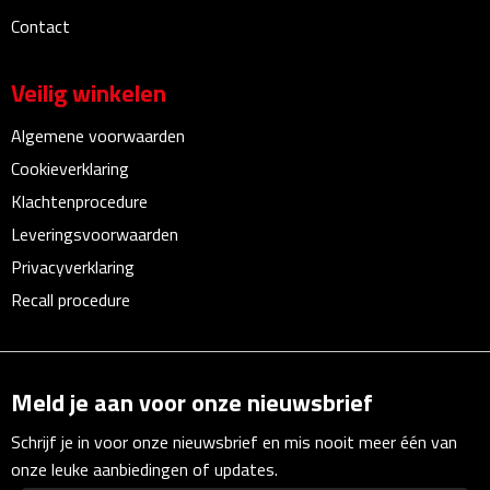
Linialen
Contact
Magneten
Veilig winkelen
Muismatten
Algemene voorwaarden
Cookieverklaring
Pennen etui's
Klachtenprocedure
Pennenhouders
Leveringsvoorwaarden
Privacyverklaring
Puntenslijpers
Recall procedure
Rekenmachines
Document- & Schrijfmappen
Meld je aan voor onze nieuwsbrief
Schrijf je in voor onze nieuwsbrief en mis nooit meer één van
Documentmappen
onze leuke aanbiedingen of updates.