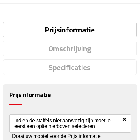
Reisstekkers
Reissetjes
Prijsinformatie
Paspoorthouders
Auto Accessoires
Omschrijving
Auto luchtverfrissers
Specificaties
Auto onderhoud
Auto organizers
Prijsinformatie
Auto telefoonhouders
×
Indien de staffels niet aanwezig zijn moet je
IJskrabbers
eerst een optie hierboven selecteren
Draai uw mobiel voor de Prijs informatie
Parkeerschijven