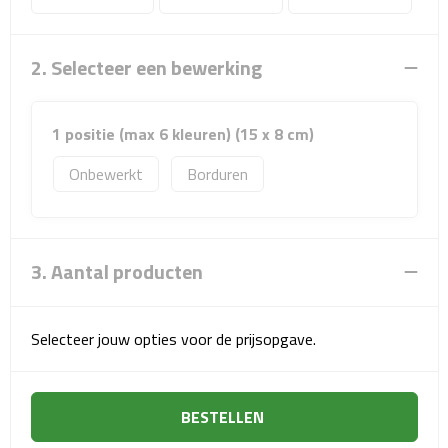
Sport- & Recreatietassen
Sporttassen
2. Selecteer een bewerking
Schoenentassen
1 positie (max 6 kleuren) (15 x 8 cm)
Fietstassen
Onbewerkt
Borduren
Koeltassen & koelboxen
Strandtassen
3. Aantal producten
Picknick rugtassen
Selecteer jouw opties voor de prijsopgave.
Lunchtassen
Heuptassen
BESTELLEN