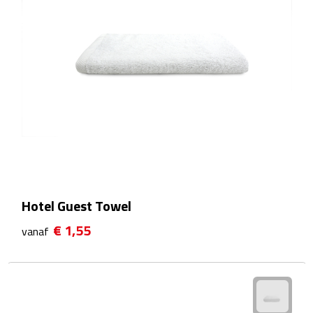
Waterflessen
Drinkglazen
Glazen & karaffen
Dubbelwandige glazen
Bierglazen
Champagneglazen
Hotel Guest Towel
€ 1,55
Cocktailglazen
vanaf
Wijnglazen
Koffieglazen