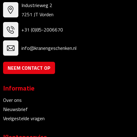
Industrieweg 2
Bureauklokken
7251 JT Vorden
Bureaulampen
+31 (0)85-2006670
Bureau onderleggers
info@kranengeschenken.nl
Bureau organizers
Bureausets
NEEM CONTACT OP
Bureau ventilatoren
Informatie
Boekenleggers
Over ons
Nieuwsbrief
Briefopeners
Veelgestelde vragen
Gummen