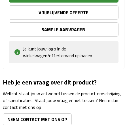
Matrozentassen
VRIJBLIJVENDE OFFERTE
Reizen
SAMPLE AANVRAGEN
Reisbekers
Opbergtasjes
Je kunt jouw logo in de
winkelwagen/offertemand uploaden
Koffersloten
Bagageweegschalen
Heb je een vraag over dit product?
Bagageriemen
Wellicht staat jouw antwoord tussen de product omschrijving
Bagagelabels
of specificaties. Staat jouw vraag er niet tussen? Neem dan
contact met ons op
Reiskussens
NEEM CONTACT MET ONS OP