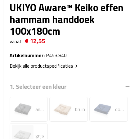
UKIYO Aware™ Keiko effen
Reistassensets
hammam handdoek
Weekendtassen
100x180cm
Duffeltassen
€ 12,55
vanaf
Autotassen
Artikelnummer:
P453.840
Toilettassen
Bekijk alle productspecificaties
Rugzakken
1. Selecteer een kleur
Rugzakken
antraciet
bruin
donkerblauw
Laptop rugzakken
Promo rugzakjes
grijs