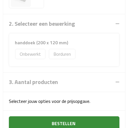
Sport- & Recreatietassen
Sporttassen
2. Selecteer een bewerking
Schoenentassen
handdoek (200 x 120 mm)
Fietstassen
Onbewerkt
Borduren
Koeltassen & koelboxen
Strandtassen
3. Aantal producten
Picknick rugtassen
Selecteer jouw opties voor de prijsopgave.
Lunchtassen
Heuptassen
BESTELLEN