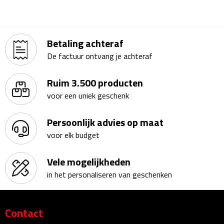
Kalenders
Beurs & Evenementen
Betaling achteraf
De factuur ontvang je achteraf
Banners
Ruim 3.500 producten
Barmatten
voor een uniek geschenk
Naambadges & naamkaarthouders
Persoonlijk advies op maat
voor elk budget
Stickers
Vele mogelijkheden
Visitekaartjes
in het personaliseren van geschenken
Vlaggen
Bureau Toebehoren
Contact