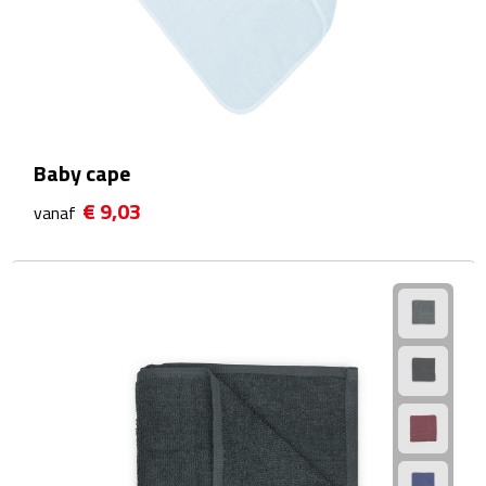
Fietspompen
Fietssloten
Fietsverlichting
Baby cape
Fiets reparatiesets
€ 9,03
vanaf
Zadelhoezen
Drinkwaren
Drinkbekers
Bekers
Bidons