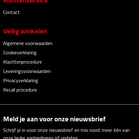
Klantenservice
Linialen
Contact
Magneten
Veilig winkelen
Muismatten
Algemene voorwaarden
Pennen etui's
Cookieverklaring
Klachtenprocedure
Pennenhouders
Leveringsvoorwaarden
Privacyverklaring
Puntenslijpers
Recall procedure
Rekenmachines
Document- & Schrijfmappen
Meld je aan voor onze nieuwsbrief
Documentmappen
Schrijf je in voor onze nieuwsbrief en mis nooit meer één van
onze leuke aanbiedingen of updates.