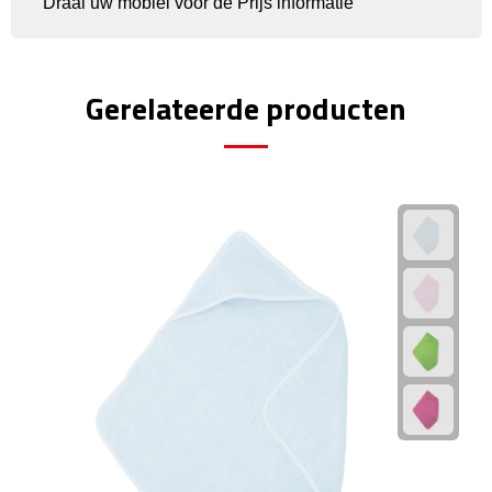
Draai uw mobiel voor de Prijs informatie
Rijbewijs- & kentekenhoezen
Gerelateerde producten
USB autoladers
Veiligheidshamers
Veiligheidssets
Zonneschermen
Fiets Accessoires
Fietsbellen
Fietstassen
Fiets telefoonhouders