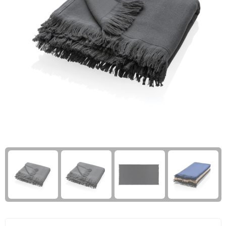
Giftcards
Business trolleys
Wellness Giftsets
Documententassen
Kledingtassen
Laptophoezen & -tassen
Tablettassen
Reistassen & Trolleys
Reistassen
Trolleys
Reistas trolleys