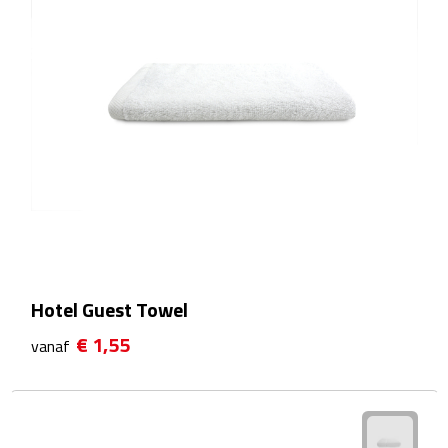
Waterflessen
Drinkglazen
Glazen & karaffen
Dubbelwandige glazen
Bierglazen
Champagneglazen
Hotel Guest Towel
Cocktailglazen
€ 1,55
vanaf
Wijnglazen
Koffieglazen