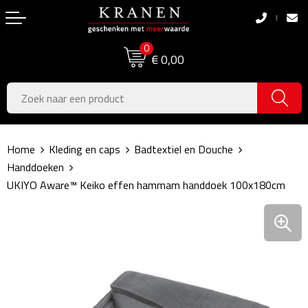
Terug
Terug
0
Boodschappentassen
Dag van de Zorg
€ 0,00
Pasen
Boodschappentassen
Koningsdag
Jute tassen
Home
Kleding en caps
Badtextiel en Douche
Zomer
Katoenen draagtassen
Handdoeken
UKIYO Aware™ Keiko effen hammam handdoek 100x180cm
Voetbal, EK & WK
Opvouwbare tassen
Sinterklaas
Papieren tassen
Kerstpakketten
Schoudertassen
Geboorte- & Kraamcadeau's
Zakelijke Tassen