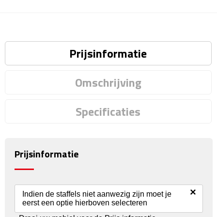
Reisstekkers
Reissetjes
Paspoorthouders
Prijsinformatie
Auto Accessoires
Omschrijving
Auto luchtverfrissers
Specificaties
Auto onderhoud
Auto organizers
Prijsinformatie
Auto telefoonhouders
IJskrabbers
×
Indien de staffels niet aanwezig zijn moet je
eerst een optie hierboven selecteren
Parkeerschijven