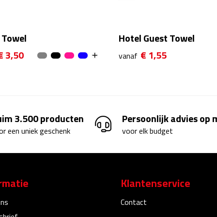
 Towel
Hotel Guest Towel
€ 3,50
€ 1,55
vanaf
uim 3.500 producten
Persoonlijk advies op
or een uniek geschenk
voor elk budget
rmatie
Klantenservice
ons
Contact
sbrief