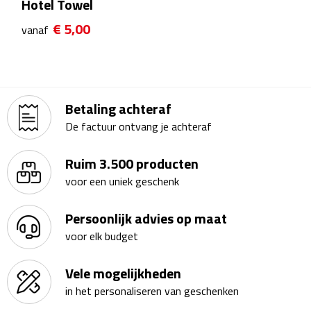
Hotel Towel
Kalenders
€ 5,00
vanaf
Beurs & Evenementen
Banners
Betaling achteraf
Barmatten
De factuur ontvang je achteraf
Naambadges & naamkaarthouders
Ruim 3.500 producten
voor een uniek geschenk
Stickers
Persoonlijk advies op maat
Visitekaartjes
voor elk budget
Vlaggen
Vele mogelijkheden
in het personaliseren van geschenken
Bureau Toebehoren