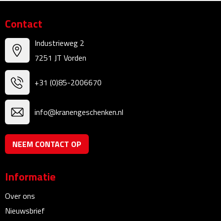
Bureauklokken
Contact
Bureaulampen
Industrieweg 2
7251 JT Vorden
Bureau onderleggers
+31 (0)85-2006670
Bureau organizers
Bureausets
info@kranengeschenken.nl
Bureau ventilatoren
NEEM CONTACT OP
Boekenleggers
Informatie
Briefopeners
Over ons
Gummen
Nieuwsbrief