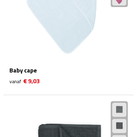
Fietspompen
Fietssloten
Fietsverlichting
Fiets reparatiesets
Baby cape
Zadelhoezen
€ 9,03
vanaf
Drinkwaren
Drinkbekers
Bekers
Bidons