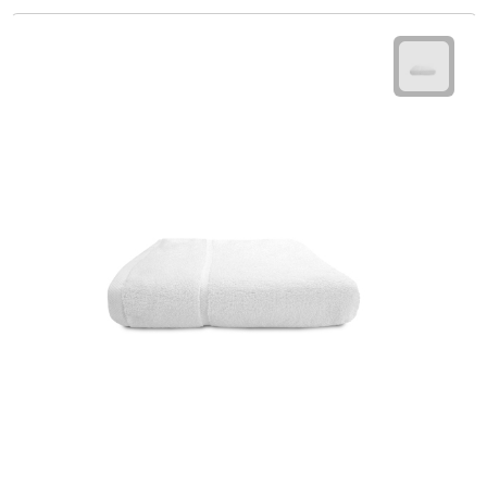
Theeglazen
Kopjes & Mokken
Kopjes
Mokken
Schoteltjes
Thermossets
Kantoor & Zakelijk
Agenda's & Kalenders
Agenda's