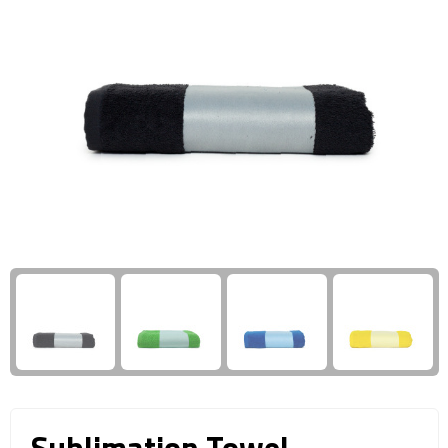
Giftcards
Business trolleys
Wellness Giftsets
Documententassen
Kledingtassen
Laptophoezen & -tassen
Tablettassen
Reistassen & Trolleys
Reistassen
Trolleys
Reistas trolleys