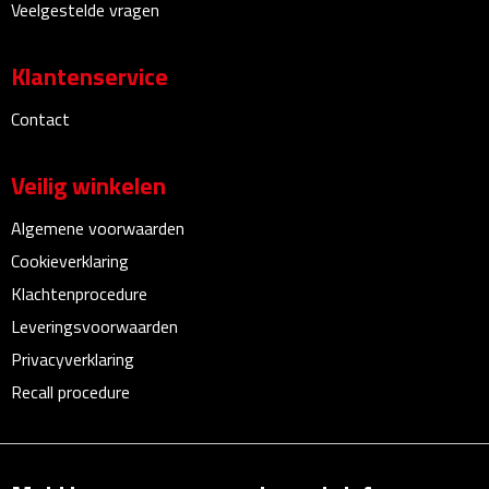
Veelgestelde vragen
Linialen
Magneten
Klantenservice
Contact
Muismatten
Pennen etui's
Veilig winkelen
Algemene voorwaarden
Pennenhouders
Cookieverklaring
Puntenslijpers
Klachtenprocedure
Leveringsvoorwaarden
Rekenmachines
Privacyverklaring
Document- & Schrijfmappen
Recall procedure
Documentmappen