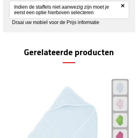
×
Indien de staffels niet aanwezig zijn moet je
eerst een optie hierboven selecteren
Rijbewijs- & kentekenhoezen
Draai uw mobiel voor de Prijs informatie
USB autoladers
Veiligheidshamers
Gerelateerde producten
Veiligheidssets
Zonneschermen
Fiets Accessoires
Fietsbellen
Fietstassen
Fiets telefoonhouders