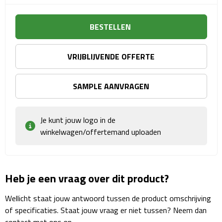
Matrozentassen
BESTELLEN
Reizen
Reisbekers
VRIJBLIJVENDE OFFERTE
Opbergtasjes
SAMPLE AANVRAGEN
Koffersloten
Je kunt jouw logo in de
Bagageweegschalen
winkelwagen/offertemand uploaden
Bagageriemen
Bagagelabels
Heb je een vraag over dit product?
Wellicht staat jouw antwoord tussen de product omschrijving
Reiskussens
of specificaties. Staat jouw vraag er niet tussen? Neem dan