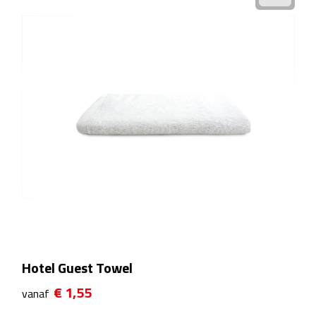
Waterflessen
Drinkglazen
Glazen & karaffen
Dubbelwandige glazen
Bierglazen
Champagneglazen
Cocktailglazen
Hotel Guest Towel
Wijnglazen
€ 1,55
vanaf
Koffieglazen