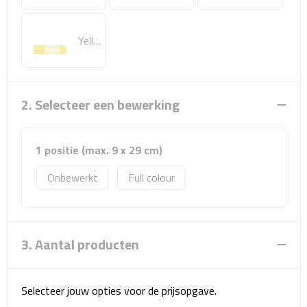
Sport- & Recreatietassen
Yellow
Sporttassen
Schoenentassen
2. Selecteer een bewerking
Fietstassen
Koeltassen & koelboxen
1 positie (max. 9 x 29 cm)
Strandtassen
Onbewerkt
Full colour
Picknick rugtassen
3. Aantal producten
Lunchtassen
Heuptassen
Selecteer jouw opties voor de prijsopgave.