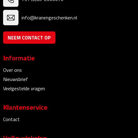
Bureauklokken
info@kranengeschenken.nl
Bureaulampen
Bureau onderleggers
NEEM CONTACT OP
Bureau organizers
Informatie
Bureausets
Over ons
Nieuwsbrief
Bureau ventilatoren
Veelgestelde vragen
Boekenleggers
Klantenservice
Briefopeners
Contact
Gummen