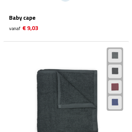
Fietspompen
Baby cape
Fietssloten
€ 9,03
vanaf
Fietsverlichting
Fiets reparatiesets
Zadelhoezen
Drinkwaren
Drinkbekers
Bekers
Bidons