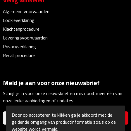
Veilig winkelen
Linialen
Algemene voorwaarden
Magneten
Cookieverklaring
Klachtenprocedure
Muismatten
Leveringsvoorwaarden
Privacyverklaring
Pennen etui's
Recall procedure
Pennenhouders
Puntenslijpers
Meld je aan voor onze nieuwsbrief
Rekenmachines
Schrijf je in voor onze nieuwsbrief en mis nooit meer één van
onze leuke aanbiedingen of updates.
Document- & Schrijfmappen
Door op accepteren te klikken ga je akkoord met de
Documentmappen
geldende omgang van productinformatie zoals op de
website wordt vermeld.