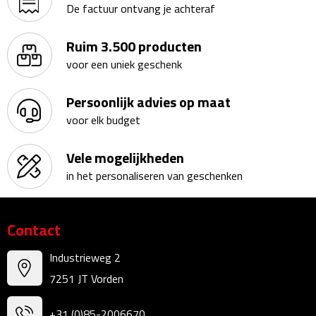
De factuur ontvang je achteraf
Kalenders
Ruim 3.500 producten
Beurs & Evenementen
voor een uniek geschenk
Banners
Persoonlijk advies op maat
voor elk budget
Barmatten
Vele mogelijkheden
Naambadges & naamkaarthouders
in het personaliseren van geschenken
Stickers
Contact
Visitekaartjes
Industrieweg 2
Vlaggen
7251 JT Vorden
Bureau Toebehoren
+31 (0)85-2006670