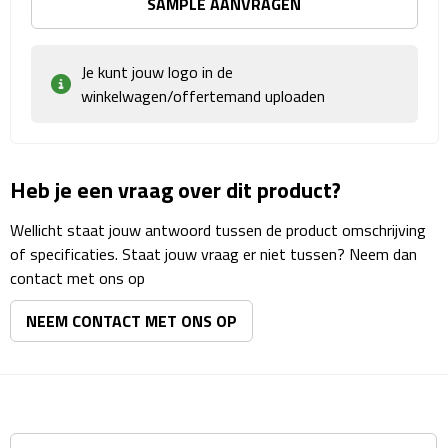
SAMPLE AANVRAGEN
Matrozentassen
Reizen
Je kunt jouw logo in de
winkelwagen/offertemand uploaden
Reisbekers
Opbergtasjes
Heb je een vraag over dit product?
Koffersloten
Wellicht staat jouw antwoord tussen de product omschrijving
Bagageweegschalen
of specificaties. Staat jouw vraag er niet tussen? Neem dan
contact met ons op
Bagageriemen
NEEM CONTACT MET ONS OP
Bagagelabels
Reiskussens