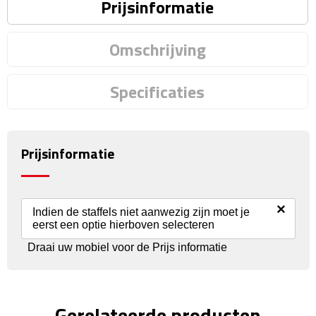
Reisstekkers
Prijsinformatie
Reissetjes
Omschrijving
Paspoorthouders
Specificaties
Auto Accessoires
Auto luchtverfrissers
Prijsinformatie
Auto onderhoud
Auto organizers
×
Indien de staffels niet aanwezig zijn moet je
eerst een optie hierboven selecteren
Auto telefoonhouders
Draai uw mobiel voor de Prijs informatie
IJskrabbers
Gerelateerde producten
Parkeerschijven