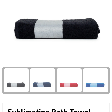
Giftcards
Business trolleys
Wellness Giftsets
Documententassen
Kledingtassen
Laptophoezen & -tassen
Tablettassen
Reistassen & Trolleys
Reistassen
Trolleys
Reistas trolleys