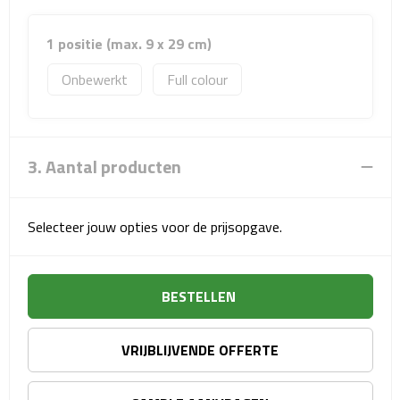
Sport- & Recreatietassen
1 positie (max. 9 x 29 cm)
Sporttassen
Onbewerkt
Full colour
Schoenentassen
Fietstassen
3. Aantal producten
Koeltassen & koelboxen
Selecteer jouw opties voor de prijsopgave.
Strandtassen
Picknick rugtassen
BESTELLEN
Lunchtassen
VRIJBLIJVENDE OFFERTE
Heuptassen