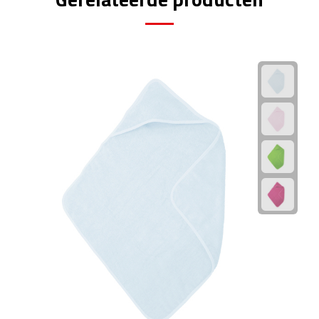
Rijbewijs- & kentekenhoezen
USB autoladers
Veiligheidshamers
Veiligheidssets
Zonneschermen
Fiets Accessoires
Fietsbellen
Fietstassen
Fiets telefoonhouders