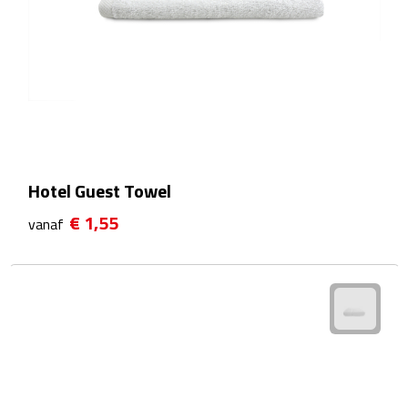
Waterflessen
Drinkglazen
Glazen & karaffen
Dubbelwandige glazen
Hotel Guest Towel
Bierglazen
€ 1,55
vanaf
Champagneglazen
Cocktailglazen
Wijnglazen
Koffieglazen