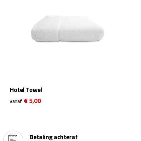
Theeglazen
Kopjes & Mokken
Kopjes
Mokken
Schoteltjes
Thermossets
Hotel Towel
€ 5,00
vanaf
Kantoor & Zakelijk
Agenda's & Kalenders
Agenda's
Betaling achteraf