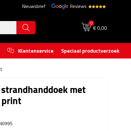
Nieuwsbrief
Reviews
0
€ 0,00
Klantenservice
Speciaal productverzoek
t
 strandhanddoek met
print
N0995