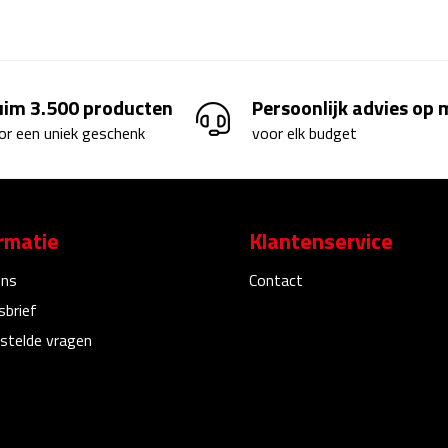
uim 3.500 producten
Persoonlijk advies op
or een uniek geschenk
voor elk budget
rmatie
Klantenservice
ons
Contact
sbrief
stelde vragen