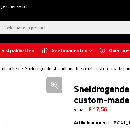
geschenken.nl
erstpakketten
Geefmomenten
Over ons
nddoeken
Sneldrogende strandhanddoek met custom-made prin
Sneldrogende
custom-made 
€ 17,56
vanaf
Artikelnummer:
LT95041_