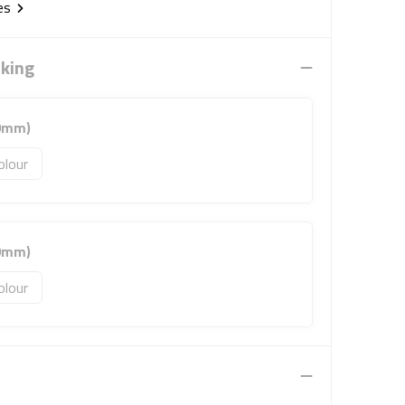
ies
rking
00mm)
olour
00mm)
olour