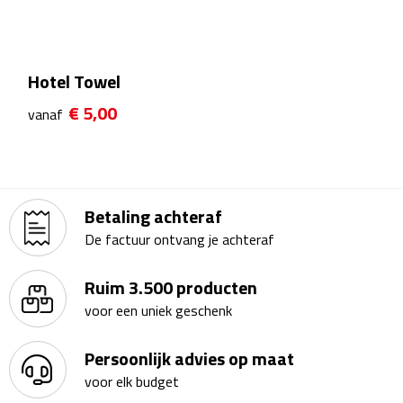
Kalenders
Beurs & Evenementen
Hotel Towel
€ 5,00
Banners
vanaf
Barmatten
Naambadges & naamkaarthouders
Betaling achteraf
De factuur ontvang je achteraf
Stickers
Ruim 3.500 producten
Visitekaartjes
voor een uniek geschenk
Vlaggen
Persoonlijk advies op maat
Bureau Toebehoren
voor elk budget