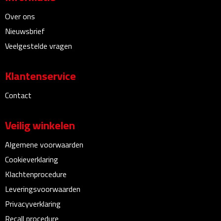
Linialen
Over ons
Nieuwsbrief
Magneten
Veelgestelde vragen
Muismatten
Klantenservice
Pennen etui's
Contact
Pennenhouders
Veilig winkelen
Puntenslijpers
Algemene voorwaarden
Rekenmachines
Cookieverklaring
Klachtenprocedure
Document- & Schrijfmappen
Leveringsvoorwaarden
Documentmappen
Privacyverklaring
Recall procedure