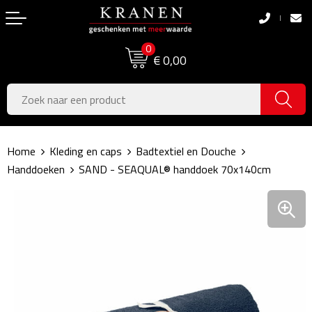
Terug
Terug
0
Boodschappentassen
Dag van de Zorg
€ 0,00
Pasen
Boodschappentassen
Koningsdag
Jute tassen
Home
Kleding en caps
Badtextiel en Douche
Zomer
Katoenen draagtassen
Handdoeken
SAND - SEAQUAL® handdoek 70x140cm
Voetbal, EK & WK
Opvouwbare tassen
Sinterklaas
Papieren tassen
Kerstpakketten
Schoudertassen
Geboorte- & Kraamcadeau's
Zakelijke Tassen