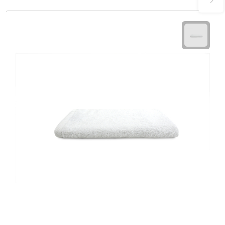
Waterflessen
Drinkglazen
Glazen & karaffen
Dubbelwandige glazen
Bierglazen
Champagneglazen
Cocktailglazen
Wijnglazen
Koffieglazen