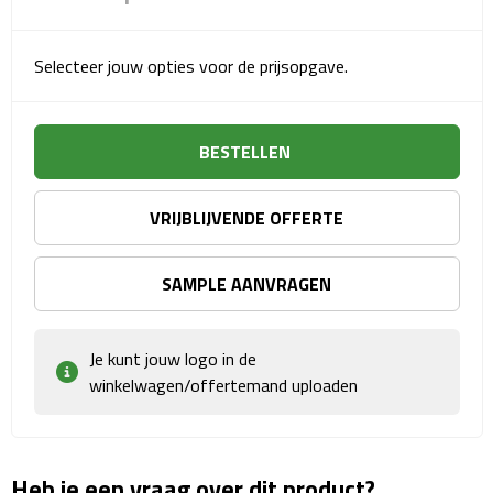
Matrozentassen
Reizen
Selecteer jouw opties voor de prijsopgave.
Reisbekers
BESTELLEN
Opbergtasjes
VRIJBLIJVENDE OFFERTE
Koffersloten
Bagageweegschalen
SAMPLE AANVRAGEN
Bagageriemen
Je kunt jouw logo in de
winkelwagen/offertemand uploaden
Bagagelabels
Reiskussens
Heb je een vraag over dit product?