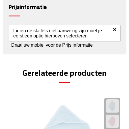
Prijsinformatie
Rijbewijs- & kentekenhoezen
USB autoladers
×
Indien de staffels niet aanwezig zijn moet je
eerst een optie hierboven selecteren
Veiligheidshamers
Draai uw mobiel voor de Prijs informatie
Veiligheidssets
Zonneschermen
Gerelateerde producten
Fiets Accessoires
Fietsbellen
Fietstassen
Fiets telefoonhouders