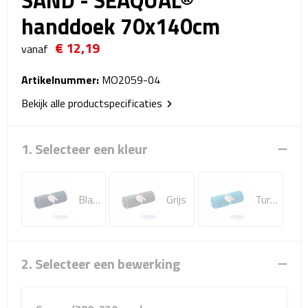
SAND - SEAQUAL®
Reistassensets
handdoek 70x140cm
Weekendtassen
€ 12,19
vanaf
Duffeltassen
Artikelnummer:
MO2059-04
Bekijk alle productspecificaties
Autotassen
Toilettassen
1. Selecteer een kleur
Rugzakken
Blauw
Grijs
Turquoise
Rugzakken
Laptop rugzakken
2. Selecteer een bewerking
Promo rugzakjes