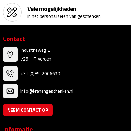
Bureauklokken
Vele mogelijkheden
in het personaliseren van geschenken
Bureaulampen
Bureau onderleggers
Contact
Bureau organizers
Industrieweg 2
7251 JT Vorden
Bureausets
+31 (0)85-2006670
Bureau ventilatoren
info@kranengeschenken.nl
Boekenleggers
Briefopeners
NEEM CONTACT OP
Gummen
Informatie