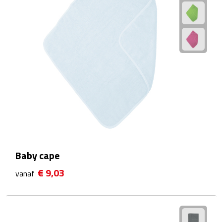
Fietspompen
Fietssloten
Fietsverlichting
Fiets reparatiesets
Zadelhoezen
Drinkwaren
Baby cape
Drinkbekers
€ 9,03
vanaf
Bekers
Bidons