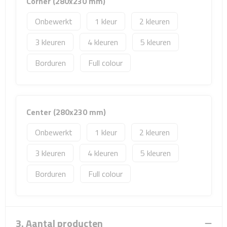
Corner (280x230 mm)
Sport- & Recreatietassen
Onbewerkt
1
2
Sporttassen
3
4
5
Schoenentassen
Borduren
Full colour
Fietstassen
Koeltassen & koelboxen
Center (280x230 mm)
Strandtassen
Onbewerkt
1
2
3
4
5
Picknick rugtassen
Borduren
Full colour
Lunchtassen
Heuptassen
3. Aantal producten