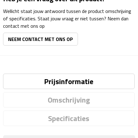
Reisstekkers
Wellicht staat jouw antwoord tussen de product omschrijving
Reissetjes
of specificaties. Staat jouw vraag er niet tussen? Neem dan
contact met ons op
Paspoorthouders
NEEM CONTACT MET ONS OP
Auto Accessoires
Auto luchtverfrissers
Auto onderhoud
Prijsinformatie
Auto organizers
Omschrijving
Auto telefoonhouders
Specificaties
IJskrabbers
Parkeerschijven