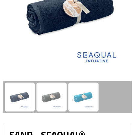
Giftcards
Business trolleys
Wellness Giftsets
Documententassen
Kledingtassen
Laptophoezen & -tassen
Tablettassen
Reistassen & Trolleys
Reistassen
Trolleys
Reistas trolleys