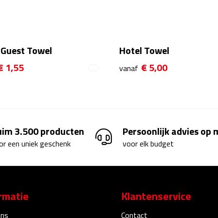
 Guest Towel
Hotel Towel
€ 1,55
€ 5,00
vanaf
uim 3.500 producten
Persoonlijk advies op
or een uniek geschenk
voor elk budget
rmatie
Klantenservice
ons
Contact