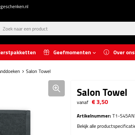
geschenken.nl
erstpakketten
Geefmomenten
Over ons
nddoeken
Salon Towel
Salon Towel
€ 3,50
vanaf
Artikelnummer:
T1-S45AN
Bekijk alle productspecificat