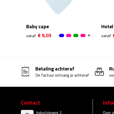
Baby cape
Hotel
€ 9,03
vanaf
vanaf
Betaling achteraf
R
De factuur ontvang je achteraf
vo
Contact
Info
Industrieweg 2
Over 