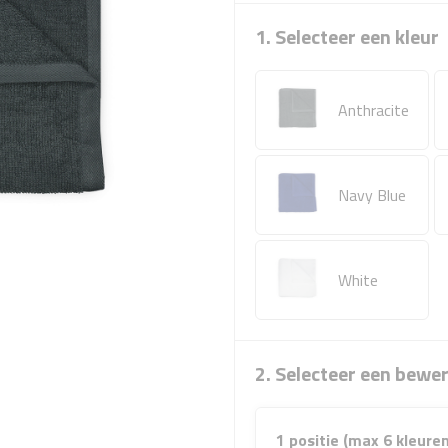
1. Selecteer een kleur
Anthracite
Navy Blue
White
2. Selecteer een bewe
1 positie (max 6 kleuren