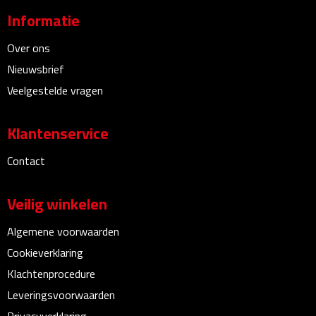
Linialen
Informatie
Magneten
Over ons
Nieuwsbrief
Muismatten
Veelgestelde vragen
Pennen etui's
Klantenservice
Pennenhouders
Contact
Puntenslijpers
Veilig winkelen
Rekenmachines
Algemene voorwaarden
Cookieverklaring
Document- & Schrijfmappen
Klachtenprocedure
Documentmappen
Leveringsvoorwaarden