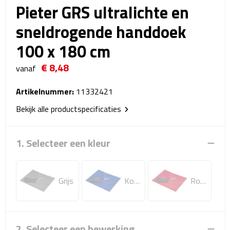
Pieter GRS ultralichte en
Reistassensets
sneldrogende handdoek
Weekendtassen
100 x 180 cm
Duffeltassen
€ 8,48
vanaf
Autotassen
Artikelnummer:
11332421
Toilettassen
Bekijk alle productspecificaties
Rugzakken
1. Selecteer een kleur
Rugzakken
Grijs
Koningsblauw
Rood
Laptop rugzakken
Promo rugzakjes
2. Selecteer een bewerking