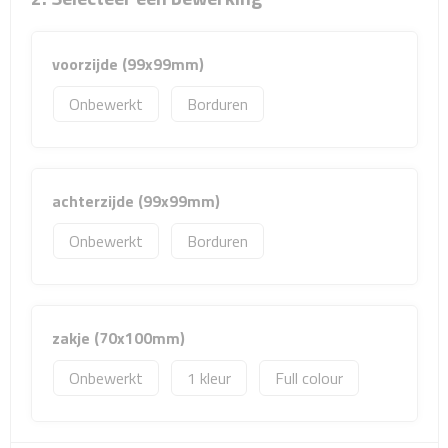
Sport- & Recreatietassen
Sporttassen
voorzijde (99x99mm)
Onbewerkt
Borduren
Schoenentassen
Fietstassen
achterzijde (99x99mm)
Koeltassen & koelboxen
Onbewerkt
Borduren
Strandtassen
Picknick rugtassen
zakje (70x100mm)
Lunchtassen
Onbewerkt
1
Full colour
Heuptassen