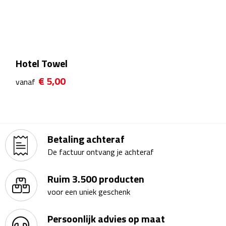
Kalenders
Beurs & Evenementen
Hotel Towel
Banners
€ 5,00
vanaf
Barmatten
Naambadges & naamkaarthouders
Betaling achteraf
Stickers
De factuur ontvang je achteraf
Visitekaartjes
Ruim 3.500 producten
Vlaggen
voor een uniek geschenk
Bureau Toebehoren
Persoonlijk advies op maat