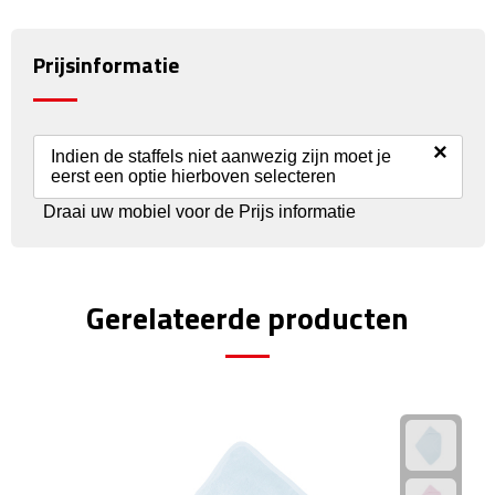
Rijbewijs- & kentekenhoezen
Prijsinformatie
USB autoladers
×
Veiligheidshamers
Indien de staffels niet aanwezig zijn moet je
eerst een optie hierboven selecteren
Veiligheidssets
Draai uw mobiel voor de Prijs informatie
Zonneschermen
Gerelateerde producten
Fiets Accessoires
Fietsbellen
Fietstassen
Fiets telefoonhouders