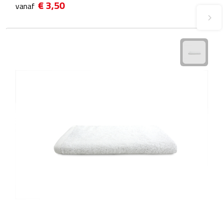
€ 3,50
vanaf
Waterflessen
Drinkglazen
Glazen & karaffen
Dubbelwandige glazen
Bierglazen
Champagneglazen
Cocktailglazen
Wijnglazen
Koffieglazen