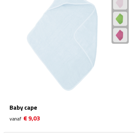
Fietspompen
Fietssloten
Fietsverlichting
Fiets reparatiesets
Zadelhoezen
Drinkwaren
Drinkbekers
Baby cape
€ 9,03
vanaf
Bekers
Bidons