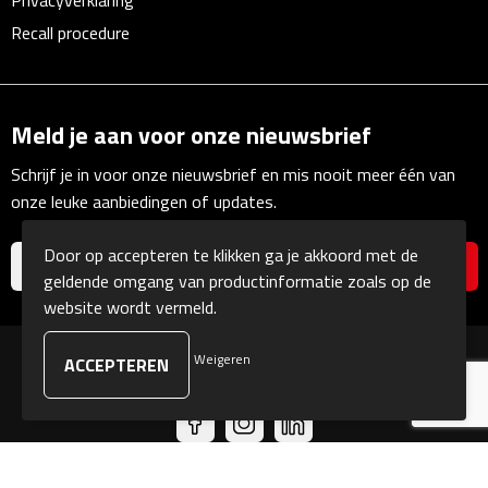
Privacyverklaring
Multifunctionele documentmappen
Recall procedure
Schrijfmappen
Multifunctionele schrijfmappen
Meld je aan voor onze nieuwsbrief
Klemborden
Schrijf je in voor onze nieuwsbrief en mis nooit meer één van
onze leuke aanbiedingen of updates.
Notitieboeken en Schriften
Door op accepteren te klikken ga je akkoord met de
Memo's
geldende omgang van productinformatie zoals op de
website wordt vermeld.
Memoboekjes
Weigeren
© Copyright Kranengeschenken 2026
Memo sets
Unieke memo's