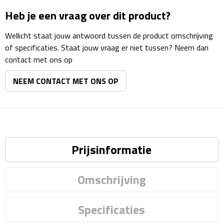
Reisstekkers
Heb je een vraag over dit product?
Reissetjes
Wellicht staat jouw antwoord tussen de product omschrijving
of specificaties. Staat jouw vraag er niet tussen? Neem dan
Paspoorthouders
contact met ons op
Auto Accessoires
NEEM CONTACT MET ONS OP
Auto luchtverfrissers
Auto onderhoud
Prijsinformatie
Auto organizers
Auto telefoonhouders
Omschrijving
IJskrabbers
Specificaties
Parkeerschijven