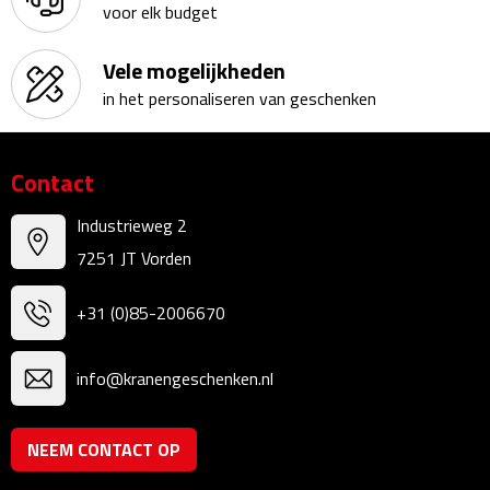
voor elk budget
Bureauklokken
Vele mogelijkheden
Bureaulampen
in het personaliseren van geschenken
Bureau onderleggers
Contact
Bureau organizers
Industrieweg 2
Bureausets
7251 JT Vorden
Bureau ventilatoren
+31 (0)85-2006670
Boekenleggers
info@kranengeschenken.nl
Briefopeners
NEEM CONTACT OP
Gummen