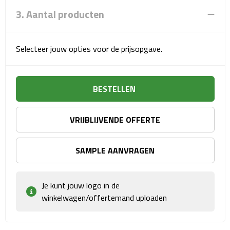
Matrozentassen
3. Aantal producten
Reizen
Selecteer jouw opties voor de prijsopgave.
Reisbekers
Opbergtasjes
BESTELLEN
Koffersloten
VRIJBLIJVENDE OFFERTE
Bagageweegschalen
SAMPLE AANVRAGEN
Bagageriemen
Bagagelabels
Je kunt jouw logo in de
winkelwagen/offertemand uploaden
Reiskussens