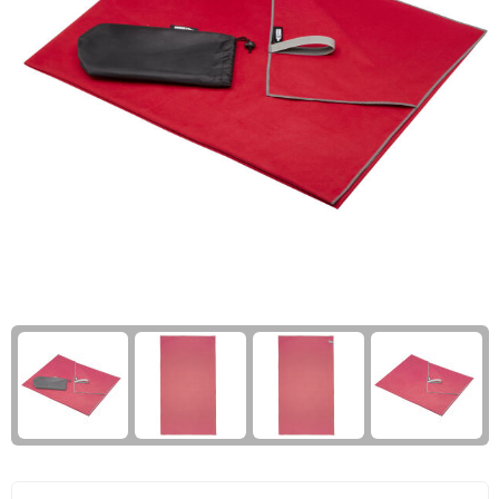
Giftcards
Business trolleys
Wellness Giftsets
Documententassen
Kledingtassen
Laptophoezen & -tassen
Tablettassen
Reistassen & Trolleys
Reistassen
Trolleys
Reistas trolleys