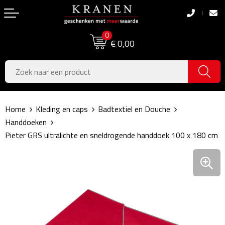
Terug
Terug
0
Boodschappentassen
Dag van de Zorg
€ 0,00
Pasen
Boodschappentassen
Koningsdag
Jute tassen
Home
Kleding en caps
Badtextiel en Douche
Zomer
Katoenen draagtassen
Handdoeken
Pieter GRS ultralichte en sneldrogende handdoek 100 x 180 cm
Voetbal, EK & WK
Opvouwbare tassen
Sinterklaas
Papieren tassen
Kerstpakketten
Schoudertassen
Geboorte- & Kraamcadeau's
Zakelijke Tassen