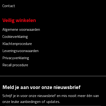
Linialen
Contact
Magneten
Veilig winkelen
Muismatten
Algemene voorwaarden
Cookieverklaring
Pennen etui's
Klachtenprocedure
Pennenhouders
Leveringsvoorwaarden
Privacyverklaring
Puntenslijpers
Recall procedure
Rekenmachines
Document- & Schrijfmappen
Meld je aan voor onze nieuwsbrief
Schrijf je in voor onze nieuwsbrief en mis nooit meer één van
Documentmappen
onze leuke aanbiedingen of updates.