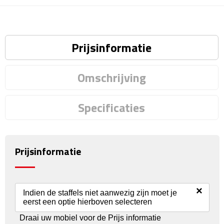
Reisstekkers
Reissetjes
Prijsinformatie
Paspoorthouders
Auto Accessoires
Omschrijving
Auto luchtverfrissers
Specificaties
Auto onderhoud
Auto organizers
Prijsinformatie
Auto telefoonhouders
×
Indien de staffels niet aanwezig zijn moet je
IJskrabbers
eerst een optie hierboven selecteren
Draai uw mobiel voor de Prijs informatie
Parkeerschijven