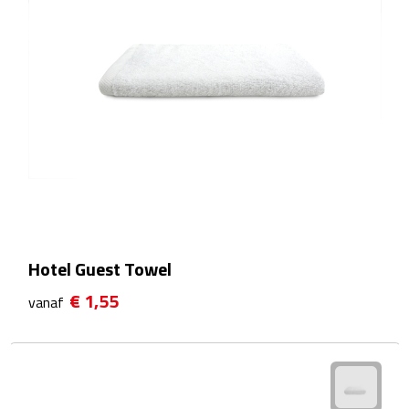
Waterflessen
Drinkglazen
Glazen & karaffen
Dubbelwandige glazen
Bierglazen
Champagneglazen
Hotel Guest Towel
€ 1,55
Cocktailglazen
vanaf
Wijnglazen
Koffieglazen