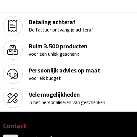
Kalenders
Betaling achteraf
Beurs & Evenementen
De factuur ontvang je achteraf
Banners
Ruim 3.500 producten
Barmatten
voor een uniek geschenk
Naambadges & naamkaarthouders
Persoonlijk advies op maat
voor elk budget
Stickers
Vele mogelijkheden
Visitekaartjes
in het personaliseren van geschenken
Vlaggen
Contact
Bureau Toebehoren