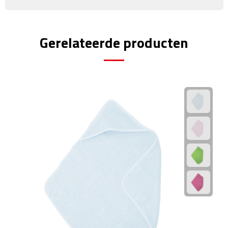
Rijbewijs- & kentekenhoezen
Gerelateerde producten
USB autoladers
Veiligheidshamers
Veiligheidssets
Zonneschermen
Fiets Accessoires
Fietsbellen
Fietstassen
Fiets telefoonhouders