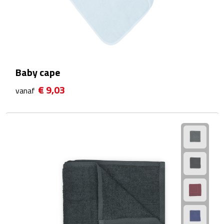
Fietspompen
Fietssloten
Fietsverlichting
Baby cape
€ 9,03
vanaf
Fiets reparatiesets
Zadelhoezen
Drinkwaren
Drinkbekers
Bekers
Bidons