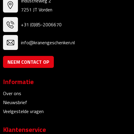
Industrieweg 2
Bureauklokken
7251 JT Vorden
Bureaulampen
+31 (0)85-2006670
Bureau onderleggers
info@kranengeschenken.nl
Bureau organizers
NEEM CONTACT OP
Bureausets
Bureau ventilatoren
Informatie
Over ons
Boekenleggers
Nieuwsbrief
Briefopeners
Veelgestelde vragen
Gummen
Klantenservice