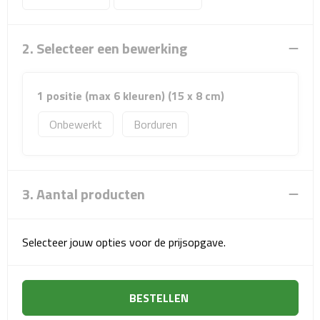
Sport- & Recreatietassen
Sporttassen
2. Selecteer een bewerking
Schoenentassen
1 positie (max 6 kleuren) (15 x 8 cm)
Fietstassen
Onbewerkt
Borduren
Koeltassen & koelboxen
Strandtassen
3. Aantal producten
Picknick rugtassen
Selecteer jouw opties voor de prijsopgave.
Lunchtassen
Heuptassen
BESTELLEN