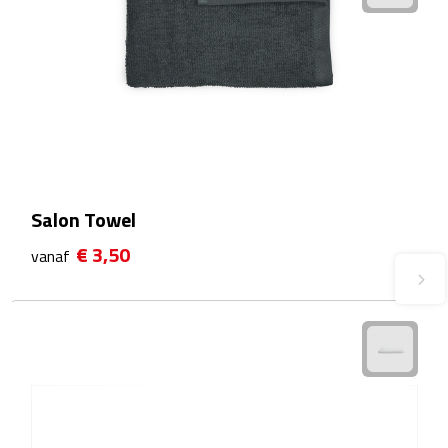
Plastic bekers
Reisbekers
Thermosbekers
Drinkflessen
Salon Towel
Opvouwbare drinkfles
€ 3,50
vanaf
Drinkflessen met karabijnhaak
Sportflessen
Thermosflessen
Waterflesjes