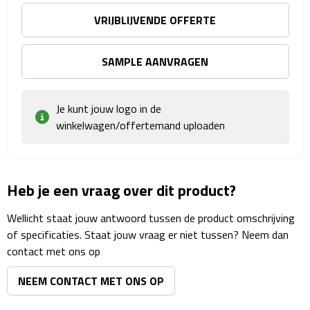
Matrozentassen
VRIJBLIJVENDE OFFERTE
Reizen
SAMPLE AANVRAGEN
Reisbekers
Opbergtasjes
Je kunt jouw logo in de
winkelwagen/offertemand uploaden
Koffersloten
Bagageweegschalen
Heb je een vraag over dit product?
Bagageriemen
Wellicht staat jouw antwoord tussen de product omschrijving
of specificaties. Staat jouw vraag er niet tussen? Neem dan
Bagagelabels
contact met ons op
Reiskussens
NEEM CONTACT MET ONS OP