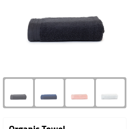
Giftcards
Business trolleys
Wellness Giftsets
Documententassen
Kledingtassen
Laptophoezen & -tassen
Tablettassen
Reistassen & Trolleys
Reistassen
Trolleys
Reistas trolleys