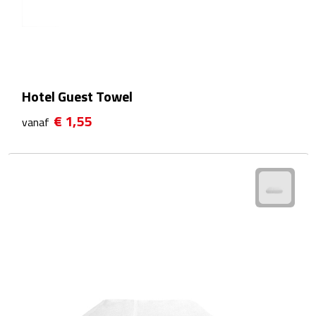
Linialen
Magneten
Muismatten
Hotel Guest Towel
Pennen etui's
€ 1,55
vanaf
Pennenhouders
Puntenslijpers
Rekenmachines
Document- & Schrijfmappen
Documentmappen