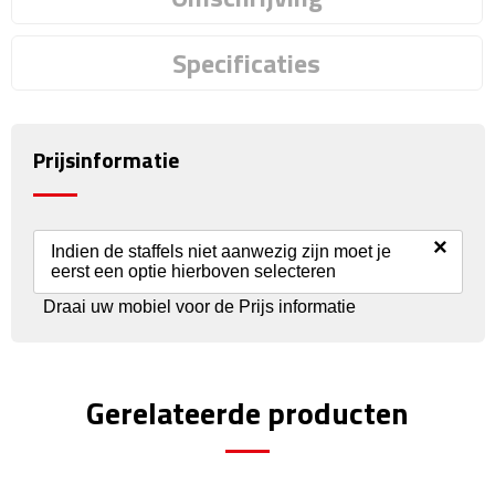
Waterflessen
Specificaties
Drinkglazen
Glazen & karaffen
Prijsinformatie
Dubbelwandige glazen
×
Bierglazen
Indien de staffels niet aanwezig zijn moet je
eerst een optie hierboven selecteren
Champagneglazen
Draai uw mobiel voor de Prijs informatie
Cocktailglazen
Gerelateerde producten
Wijnglazen
Koffieglazen