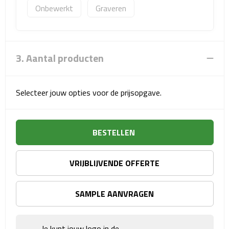
Onbewerkt
Graveren
Fietspompen
Fietssloten
3. Aantal producten
Fietsverlichting
Selecteer jouw opties voor de prijsopgave.
Fiets reparatiesets
Zadelhoezen
BESTELLEN
Drinkwaren
VRIJBLIJVENDE OFFERTE
Drinkbekers
SAMPLE AANVRAGEN
Bekers
Bidons
Je kunt jouw logo in de