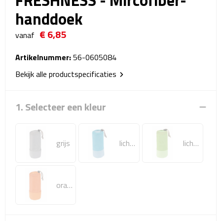
FRESHNESS - Mircofiber-
Reistassensets
handdoek
Weekendtassen
€ 6,85
vanaf
Duffeltassen
Artikelnummer:
56-0605084
Bekijk alle productspecificaties
Autotassen
Toilettassen
1. Selecteer een kleur
Rugzakken
grijs
lichtblauw
lichtgroen
Rugzakken
Laptop rugzakken
oranje
Promo rugzakjes