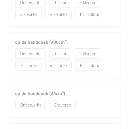
Reisstekkers
Onbewerkt
1
2
3
4
Full colour
Reissetjes
Paspoorthouders
op de handdoek (300cm²)
Auto Accessoires
Onbewerkt
1
2
Auto luchtverfrissers
3
4
Full colour
Auto onderhoud
Auto organizers
op de handdoek (24cm²)
Auto telefoonhouders
Onbewerkt
Graveren
IJskrabbers
Parkeerschijven