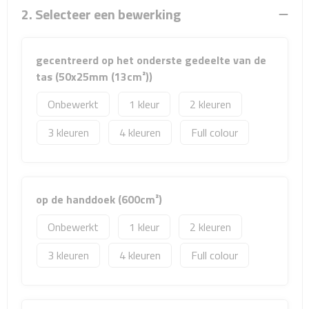
Sport- & Recreatietassen
2. Selecteer een bewerking
Sporttassen
gecentreerd op het onderste gedeelte van de
Schoenentassen
tas (50x25mm (13cm²))
Onbewerkt
1
2
Fietstassen
3
4
Full colour
Koeltassen & koelboxen
Strandtassen
op de handdoek (600cm²)
Picknick rugtassen
Onbewerkt
1
2
Lunchtassen
3
4
Full colour
Heuptassen