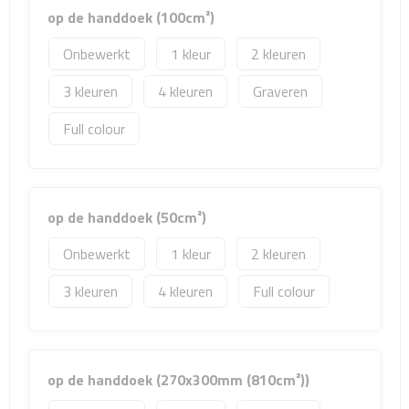
Matrozentassen
op de handdoek (100cm²)
Reizen
Onbewerkt
1
2
3
4
Graveren
Reisbekers
Full colour
Opbergtasjes
Koffersloten
op de handdoek (50cm²)
Bagageweegschalen
Onbewerkt
1
2
Bagageriemen
3
4
Full colour
Bagagelabels
Reiskussens
op de handdoek (270x300mm (810cm²))