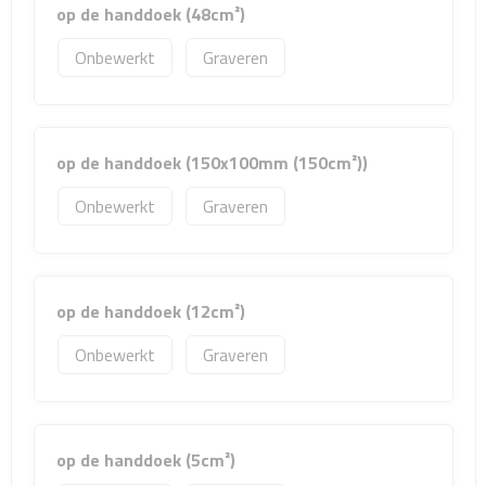
op de handdoek (48cm²)
Rijbewijs- & kentekenhoezen
Onbewerkt
Graveren
USB autoladers
Veiligheidshamers
op de handdoek (150x100mm (150cm²))
Onbewerkt
Graveren
Veiligheidssets
Zonneschermen
op de handdoek (12cm²)
Fiets Accessoires
Onbewerkt
Graveren
Fietsbellen
Fietstassen
op de handdoek (5cm²)
Fiets telefoonhouders