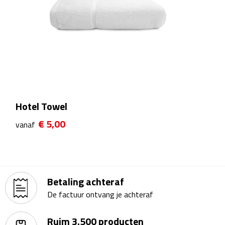
Multifunctionele documentmappen
Schrijfmappen
Multifunctionele schrijfmappen
Klemborden
Notitieboeken en Schriften
Hotel Towel
€ 5,00
vanaf
Memo's
Memoboekjes
Memo sets
Betaling achteraf
De factuur ontvang je achteraf
Unieke memo's
Ruim 3.500 producten