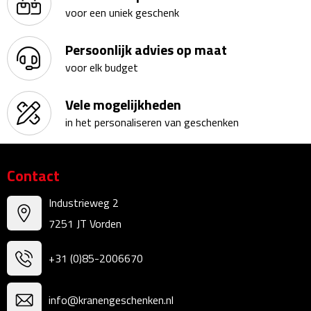
Zelfklevende memo's
voor een uniek geschenk
Kubusblokken
Persoonlijk advies op maat
voor elk budget
Gadgets
Vele mogelijkheden
Hoofdtelefoons
in het personaliseren van geschenken
Bluetooth hoofdtelefoons
Contact
Bedrade hoofdtelefoons
Industrieweg 2
Bluetooth audio oordopjes
7251 JT Vorden
Bedrade audio oordopjes
+31 (0)85-2006670
Speakers
info@kranengeschenken.nl