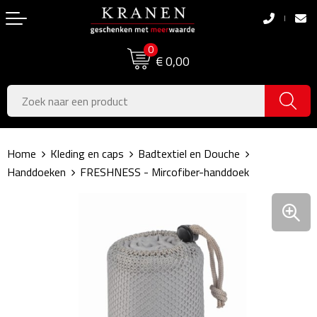
Terug
Terug
0
Boodschappentassen
Dag van de Zorg
€ 0,00
Pasen
Boodschappentassen
Koningsdag
Jute tassen
Home
Kleding en caps
Badtextiel en Douche
Zomer
Katoenen draagtassen
Handdoeken
FRESHNESS - Mircofiber-handdoek
Voetbal, EK & WK
Opvouwbare tassen
Sinterklaas
Papieren tassen
Kerstpakketten
Schoudertassen
Geboorte- & Kraamcadeau's
Zakelijke Tassen