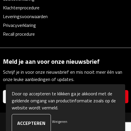
Telefoonaccessoires
Klachtenprocedure
Telefoonstandaards
Leveringsvoorwaarden
Privacyverklaring
Telefoonhoezen
Recall procedure
Lanyards
Selfie sticks
Meld je aan voor onze nieuwsbrief
Schrijf je in voor onze nieuwsbrief en mis nooit meer één van
Smartwatches
onze leuke aanbiedingen of updates.
Sporthorloges
Door op accepteren te klikken ga je akkoord met de
geldende omgang van productinformatie zoals op de
Opladers
website wordt vermeld.
Draadloze opladers
Weigeren
© Copyright Kranengeschenken 2026
Zonne energie opladers