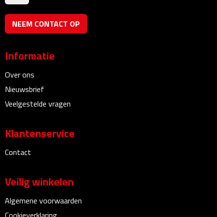
Bluetooth speakers
NEEM CONTACT OP
Multifunctionele speakers
Waterbestendige speakers
Informatie
Noodradio's
Over ons
Nieuwsbrief
Radio's
Veelgestelde vragen
Laptopaccessoires
Klantenservice
Laptopstandaards
Contact
Muizen
Veilig winkelen
Overige laptopaccessoires
Algemene voorwaarden
Cookieverklaring