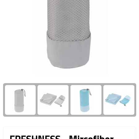
Giftcards
Business trolleys
Wellness Giftsets
Documententassen
Kledingtassen
Laptophoezen & -tassen
Tablettassen
Reistassen & Trolleys
Reistassen
Trolleys
Reistas trolleys