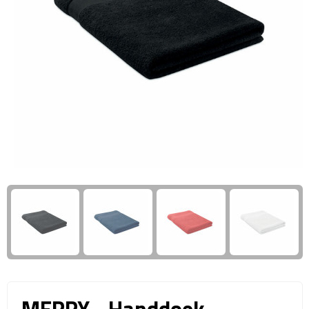
Giftcards
Business trolleys
Wellness Giftsets
Documententassen
Kledingtassen
Laptophoezen & -tassen
Tablettassen
Reistassen & Trolleys
Reistassen
Trolleys
Reistas trolleys