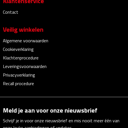
Klantenservice
Zelfklevende memo's
Contact
Kubusblokken
Veilig winkelen
Gadgets
Algemene voorwaarden
Hoofdtelefoons
Cookieverklaring
Klachtenprocedure
Bluetooth hoofdtelefoons
Leveringsvoorwaarden
Bedrade hoofdtelefoons
Privacyverklaring
Recall procedure
Bluetooth audio oordopjes
Bedrade audio oordopjes
Meld je aan voor onze nieuwsbrief
Speakers
Schrijf je in voor onze nieuwsbrief en mis nooit meer één van
onze leuke aanbiedingen of updates.