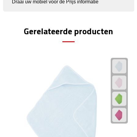
Draai uw mobiel voor de Prijs informatie
Plastic bekers
Reisbekers
Gerelateerde producten
Thermosbekers
Drinkflessen
Opvouwbare drinkfles
Drinkflessen met karabijnhaak
Sportflessen
Thermosflessen
Waterflesjes