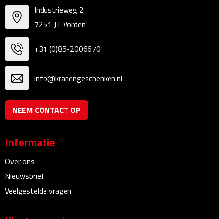
Multifunctionele documentmappen
Industrieweg 2
7251 JT Vorden
Schrijfmappen
+31 (0)85-2006670
Multifunctionele schrijfmappen
Klemborden
info@kranengeschenken.nl
Notitieboeken en Schriften
NEEM CONTACT OP
Memo's
Informatie
Memoboekjes
Over ons
Memo sets
Nieuwsbrief
Veelgestelde vragen
Unieke memo's