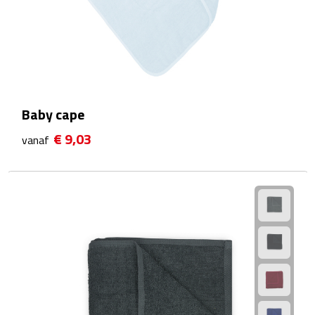
Waterflessen
Drinkglazen
Glazen & karaffen
Baby cape
Dubbelwandige glazen
€ 9,03
vanaf
Bierglazen
Champagneglazen
Cocktailglazen
Wijnglazen
Koffieglazen