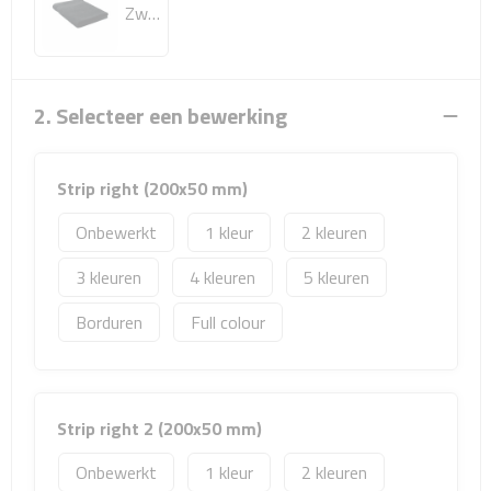
Sport- & Recreatietassen
Zwart
Sporttassen
2. Selecteer een bewerking
Schoenentassen
Fietstassen
Strip right (200x50 mm)
Koeltassen & koelboxen
Onbewerkt
1
2
3
4
5
Strandtassen
Borduren
Full colour
Picknick rugtassen
Lunchtassen
Strip right 2 (200x50 mm)
Heuptassen
Onbewerkt
1
2