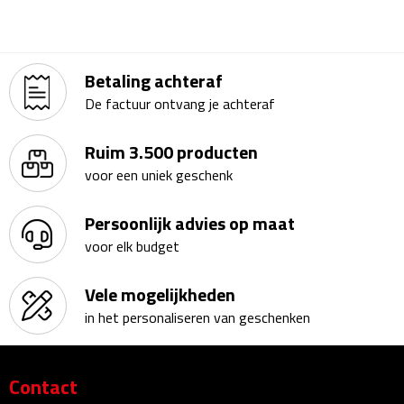
Linialen
Magneten
Betaling achteraf
Muismatten
De factuur ontvang je achteraf
Pennen etui's
Ruim 3.500 producten
voor een uniek geschenk
Pennenhouders
Persoonlijk advies op maat
Puntenslijpers
voor elk budget
Rekenmachines
Vele mogelijkheden
in het personaliseren van geschenken
Document- & Schrijfmappen
Documentmappen
Contact