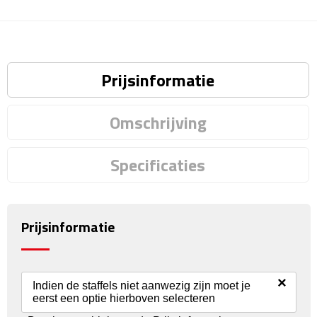
Fietspompen
Fietssloten
Prijsinformatie
Fietsverlichting
Omschrijving
Fiets reparatiesets
Specificaties
Zadelhoezen
Drinkwaren
Prijsinformatie
Drinkbekers
Bekers
×
Indien de staffels niet aanwezig zijn moet je
eerst een optie hierboven selecteren
Bidons