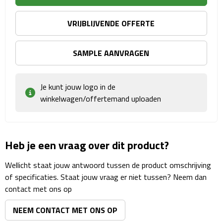
Rijbewijs- & kentekenhoezen
VRIJBLIJVENDE OFFERTE
USB autoladers
SAMPLE AANVRAGEN
Veiligheidshamers
Je kunt jouw logo in de
Veiligheidssets
winkelwagen/offertemand uploaden
Zonneschermen
Heb je een vraag over dit product?
Fiets Accessoires
Wellicht staat jouw antwoord tussen de product omschrijving
Fietsbellen
of specificaties. Staat jouw vraag er niet tussen? Neem dan
contact met ons op
Fietstassen
NEEM CONTACT MET ONS OP
Fiets telefoonhouders