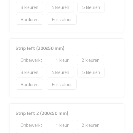
Matrozentassen
3
4
5
Reizen
Borduren
Full colour
Reisbekers
Opbergtasjes
Strip left (200x50 mm)
Onbewerkt
1
2
Koffersloten
3
4
5
Bagageweegschalen
Borduren
Full colour
Bagageriemen
Bagagelabels
Strip left 2 (200x50 mm)
Reiskussens
Onbewerkt
1
2