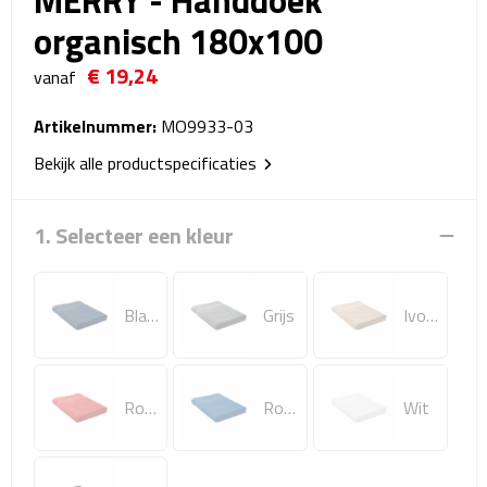
MERRY - Handdoek
Reistassensets
organisch 180x100
Weekendtassen
€ 19,24
vanaf
Duffeltassen
Artikelnummer:
MO9933-03
Bekijk alle productspecificaties
Autotassen
Toilettassen
1. Selecteer een kleur
Rugzakken
Blauw
Grijs
Ivoor
Rugzakken
Laptop rugzakken
Rood
Royal Blauw
Wit
Promo rugzakjes