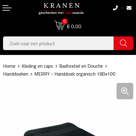
Terug
Terug
0
Boodschappentassen
Dag van de Zorg
€ 0,00
Pasen
Boodschappentassen
Koningsdag
Jute tassen
Home
Kleding en caps
Badtextiel en Douche
Zomer
Katoenen draagtassen
Handdoeken
MERRY - Handdoek organisch 180x100
Voetbal, EK & WK
Opvouwbare tassen
Sinterklaas
Papieren tassen
Kerstpakketten
Schoudertassen
Geboorte- & Kraamcadeau's
Zakelijke Tassen