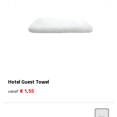
Kalenders
Beurs & Evenementen
Banners
Barmatten
Naambadges & naamkaarthouders
Stickers
Hotel Guest Towel
Visitekaartjes
€ 1,55
vanaf
Vlaggen
Bureau Toebehoren