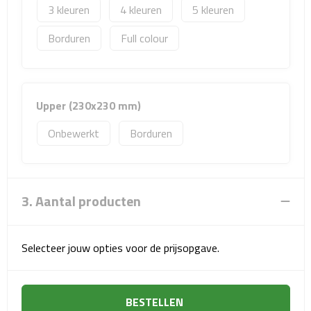
Reisstekkers
3
4
5
Reissetjes
Borduren
Full colour
Paspoorthouders
Auto Accessoires
Upper (230x230 mm)
Onbewerkt
Borduren
Auto luchtverfrissers
Auto onderhoud
3. Aantal producten
Auto organizers
Auto telefoonhouders
Selecteer jouw opties voor de prijsopgave.
IJskrabbers
BESTELLEN
Parkeerschijven