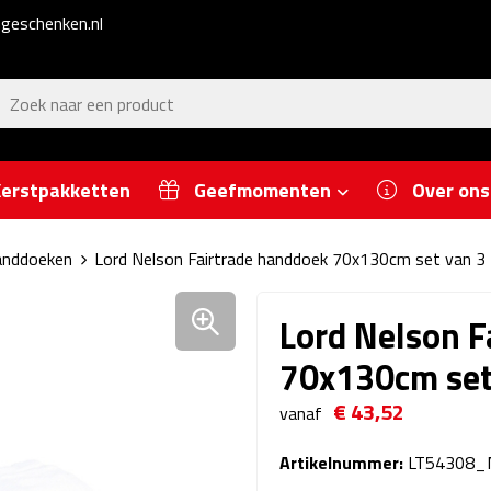
geschenken.nl
erstpakketten
Geefmomenten
Over ons
nddoeken
Lord Nelson Fairtrade handdoek 70x130cm set van 3
Lord Nelson F
70x130cm set
€ 43,52
vanaf
Artikelnummer:
LT54308_