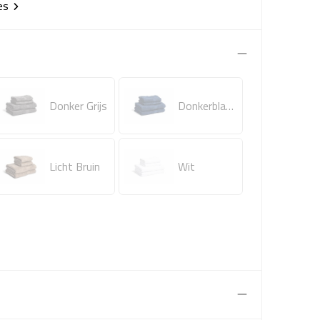
ies
Donker Grijs
Donkerblauw
Licht Bruin
Wit