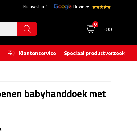
Nieuwsbrief
Reviews
0
€ 0,00
Klantenservice
Speciaal productverzoek
oenen babyhanddoek met
6