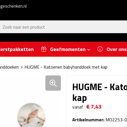
geschenken.nl
erstpakketten
Geefmomenten
Over ons
nddoeken
HUGME - Katoenen babyhanddoek met kap
HUGME - Kat
kap
€ 7,43
vanaf
Artikelnummer:
MO2253-0