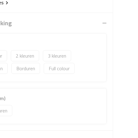
ies
rking
2
3
Borduren
Full colour
mm)
uren