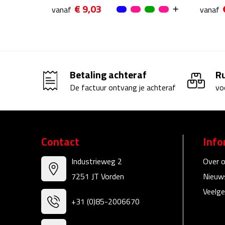
€ 9,03
vanaf
vanaf
Betaling achteraf
R
De factuur ontvang je achteraf
vo
Contact
Info
Industrieweg 2
Over 
7251 JT Vorden
Nieuw
Veelge
+31 (0)85-2006670