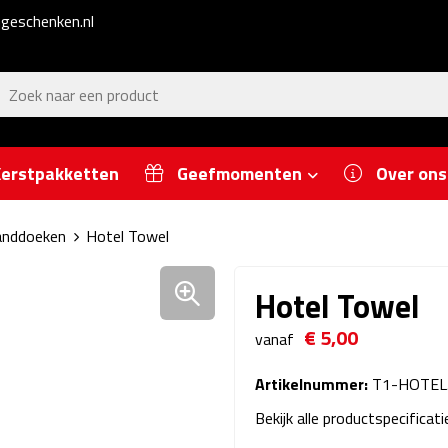
geschenken.nl
erstpakketten
Geefmomenten
Over ons
nddoeken
Hotel Towel
Hotel Towel
€ 5,00
vanaf
Artikelnummer:
T1-HOTEL
Bekijk alle productspecificat