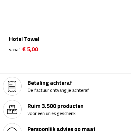
Theeglazen
Kopjes & Mokken
Kopjes
Hotel Towel
€ 5,00
vanaf
Mokken
Schoteltjes
Thermossets
Betaling achteraf
De factuur ontvang je achteraf
Kantoor & Zakelijk
Ruim 3.500 producten
Agenda's & Kalenders
voor een uniek geschenk
Agenda's
Persoonlijk advies op maat