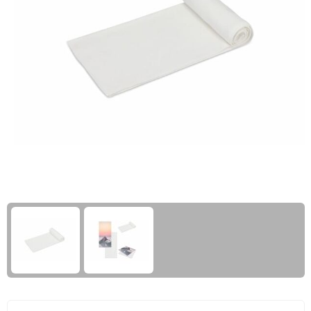
Giftcards
Business trolleys
Wellness Giftsets
Documententassen
Kledingtassen
Laptophoezen & -tassen
Tablettassen
Reistassen & Trolleys
Reistassen
Trolleys
Reistas trolleys