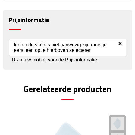
Reisstekkers
Reissetjes
Prijsinformatie
Paspoorthouders
×
Auto Accessoires
Indien de staffels niet aanwezig zijn moet je
eerst een optie hierboven selecteren
Auto luchtverfrissers
Draai uw mobiel voor de Prijs informatie
Auto onderhoud
Gerelateerde producten
Auto organizers
Auto telefoonhouders
IJskrabbers
Parkeerschijven