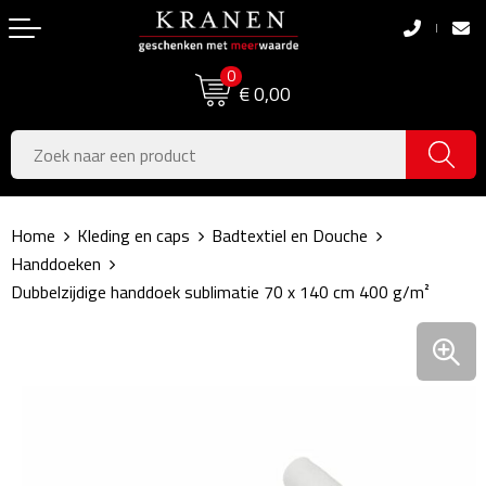
Terug
Terug
0
Boodschappentassen
Dag van de Zorg
€ 0,00
Pasen
Boodschappentassen
Koningsdag
Jute tassen
Home
Kleding en caps
Badtextiel en Douche
Zomer
Katoenen draagtassen
Handdoeken
Dubbelzijdige handdoek sublimatie 70 x 140 cm 400 g/m²
Voetbal, EK & WK
Opvouwbare tassen
Sinterklaas
Papieren tassen
Kerstpakketten
Schoudertassen
Geboorte- & Kraamcadeau's
Zakelijke Tassen