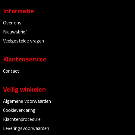
Bureauklokken
Informatie
Bureaulampen
Over ons
Nieuwsbrief
Bureau onderleggers
Veelgestelde vragen
Bureau organizers
Klantenservice
Bureausets
Contact
Bureau ventilatoren
Veilig winkelen
Boekenleggers
Algemene voorwaarden
Cookieverklaring
Briefopeners
Klachtenprocedure
Gummen
Leveringsvoorwaarden