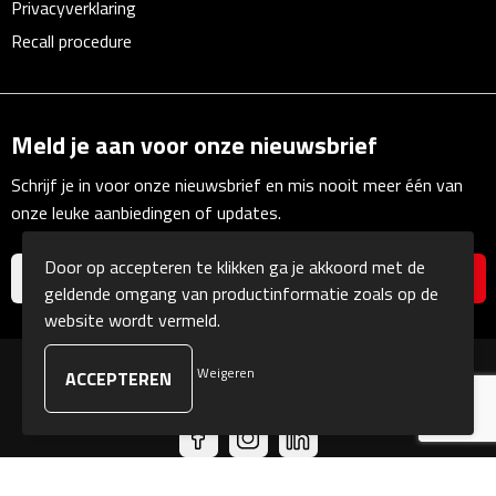
Privacyverklaring
Linialen
Recall procedure
Magneten
Muismatten
Meld je aan voor onze nieuwsbrief
Pennen etui's
Schrijf je in voor onze nieuwsbrief en mis nooit meer één van
onze leuke aanbiedingen of updates.
Pennenhouders
Door op accepteren te klikken ga je akkoord met de
Puntenslijpers
geldende omgang van productinformatie zoals op de
website wordt vermeld.
Rekenmachines
Weigeren
© Copyright Kranengeschenken 2026
Document- & Schrijfmappen
Documentmappen