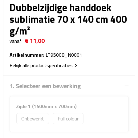
Dubbelzijdige handdoek
Reistassensets
sublimatie 70 x 140 cm 400
Weekendtassen
g/m²
Duffeltassen
€ 11,00
vanaf
Autotassen
Artikelnummer:
LT95008_N0001
Toilettassen
Bekijk alle productspecificaties
Rugzakken
1. Selecteer een bewerking
Rugzakken
Zijde 1 (1400mm x 700mm)
Laptop rugzakken
Onbewerkt
Full colour
Promo rugzakjes