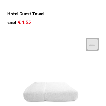
Waterflessen
Hotel Guest Towel
Drinkglazen
€ 1,55
vanaf
Glazen & karaffen
Dubbelwandige glazen
Bierglazen
Champagneglazen
Cocktailglazen
Wijnglazen
Koffieglazen