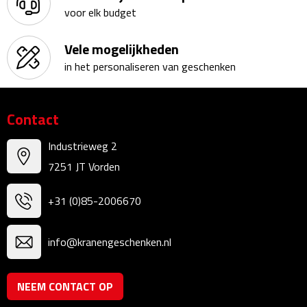
voor elk budget
Kalenders
Vele mogelijkheden
Beurs & Evenementen
in het personaliseren van geschenken
Banners
Contact
Barmatten
Industrieweg 2
Naambadges & naamkaarthouders
7251 JT Vorden
Stickers
+31 (0)85-2006670
Visitekaartjes
info@kranengeschenken.nl
Vlaggen
NEEM CONTACT OP
Bureau Toebehoren