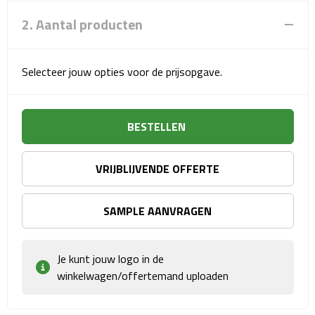
Sport- & Recreatietassen
2. Aantal producten
Sporttassen
Selecteer jouw opties voor de prijsopgave.
Schoenentassen
Fietstassen
BESTELLEN
Koeltassen & koelboxen
VRIJBLIJVENDE OFFERTE
Strandtassen
SAMPLE AANVRAGEN
Picknick rugtassen
Lunchtassen
Je kunt jouw logo in de
winkelwagen/offertemand uploaden
Heuptassen