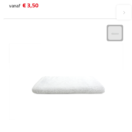
€ 3,50
vanaf
Plastic bekers
Reisbekers
Thermosbekers
Drinkflessen
Opvouwbare drinkfles
Drinkflessen met karabijnhaak
Sportflessen
Thermosflessen
Waterflesjes