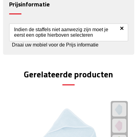
Reisstekkers
Prijsinformatie
Reissetjes
×
Paspoorthouders
Indien de staffels niet aanwezig zijn moet je
eerst een optie hierboven selecteren
Auto Accessoires
Draai uw mobiel voor de Prijs informatie
Auto luchtverfrissers
Gerelateerde producten
Auto onderhoud
Auto organizers
Auto telefoonhouders
IJskrabbers
Parkeerschijven