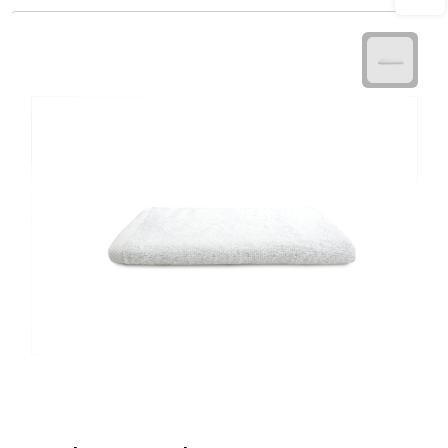
Plastic bekers
Reisbekers
Thermosbekers
Drinkflessen
Opvouwbare drinkfles
Drinkflessen met karabijnhaak
Sportflessen
Thermosflessen
Waterflesjes