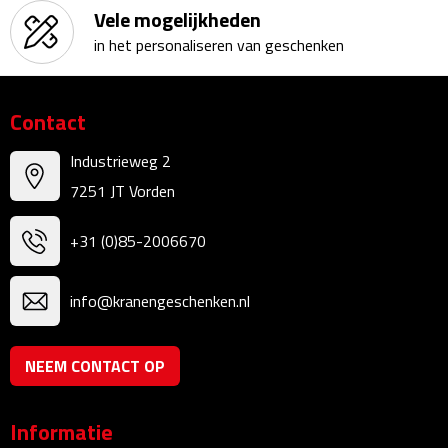
Vele mogelijkheden
Kalenders
in het personaliseren van geschenken
Beurs & Evenementen
Contact
Banners
Industrieweg 2
Barmatten
7251 JT Vorden
Naambadges & naamkaarthouders
+31 (0)85-2006670
Stickers
info@kranengeschenken.nl
Visitekaartjes
NEEM CONTACT OP
Vlaggen
Bureau Toebehoren
Informatie