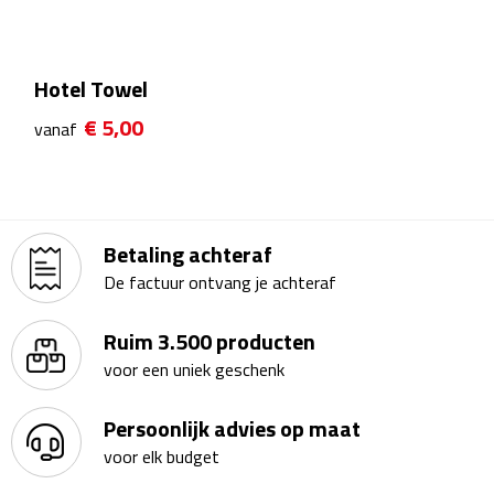
Theeglazen
Kopjes & Mokken
Hotel Towel
€ 5,00
vanaf
Kopjes
Mokken
Schoteltjes
Betaling achteraf
De factuur ontvang je achteraf
Thermossets
Ruim 3.500 producten
Kantoor & Zakelijk
voor een uniek geschenk
Agenda's & Kalenders
Persoonlijk advies op maat
voor elk budget
Agenda's