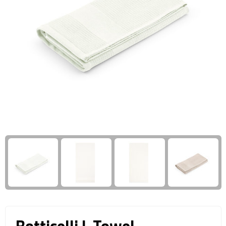
Giftcards
Business trolleys
Wellness Giftsets
Documententassen
Kledingtassen
Laptophoezen & -tassen
Tablettassen
Reistassen & Trolleys
Reistassen
Trolleys
Reistas trolleys