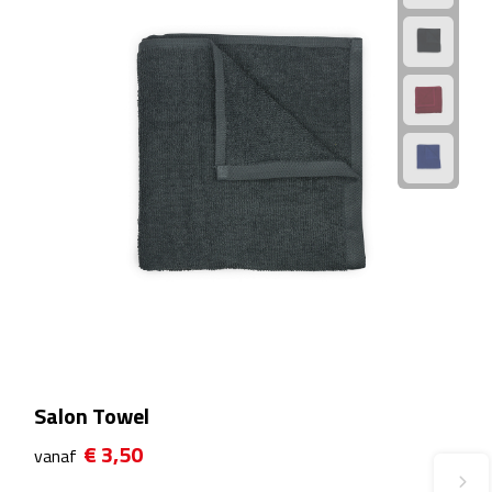
Fietspompen
Fietssloten
Fietsverlichting
Fiets reparatiesets
Zadelhoezen
Drinkwaren
Drinkbekers
Salon Towel
Bekers
€ 3,50
vanaf
Bidons