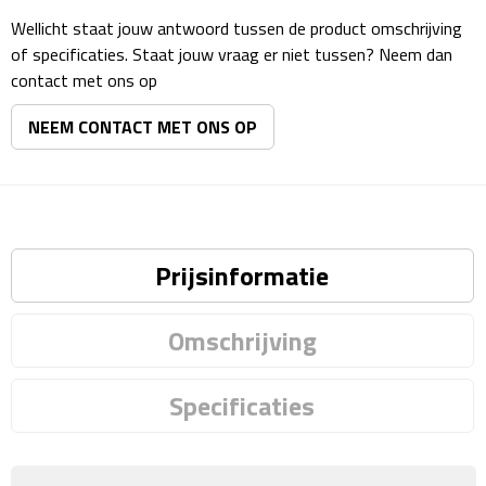
Matrozentassen
Wellicht staat jouw antwoord tussen de product omschrijving
of specificaties. Staat jouw vraag er niet tussen? Neem dan
Reizen
contact met ons op
Reisbekers
NEEM CONTACT MET ONS OP
Opbergtasjes
Koffersloten
Prijsinformatie
Bagageweegschalen
Bagageriemen
Omschrijving
Bagagelabels
Specificaties
Reiskussens