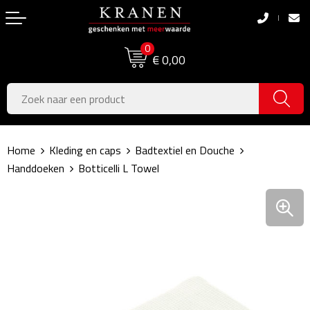
Terug
Terug
0
Boodschappentassen
Dag van de Zorg
€ 0,00
Pasen
Boodschappentassen
Koningsdag
Jute tassen
Home
Kleding en caps
Badtextiel en Douche
Zomer
Katoenen draagtassen
Handdoeken
Botticelli L Towel
Voetbal, EK & WK
Opvouwbare tassen
Sinterklaas
Papieren tassen
Kerstpakketten
Schoudertassen
Geboorte- & Kraamcadeau's
Zakelijke Tassen