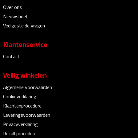
Bureauklokken
Over ons
Nieuwsbrief
Bureaulampen
Veelgestelde vragen
Bureau onderleggers
Klantenservice
Bureau organizers
Contact
Bureausets
Veilig winkelen
Bureau ventilatoren
Algemene voorwaarden
Cookieverklaring
Boekenleggers
Klachtenprocedure
Briefopeners
Leveringsvoorwaarden
Privacyverklaring
Gummen
Recall procedure