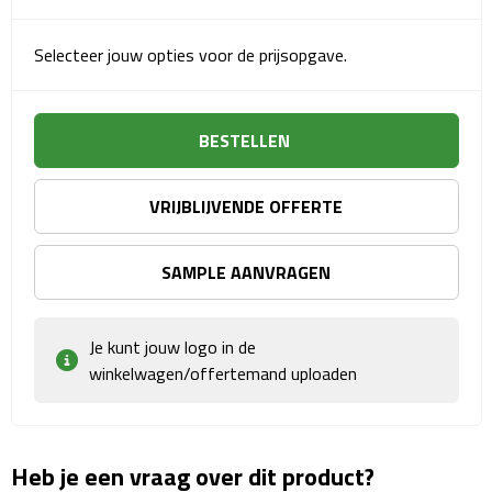
Sport- & Recreatietassen
Selecteer jouw opties voor de prijsopgave.
Sporttassen
Schoenentassen
BESTELLEN
Fietstassen
VRIJBLIJVENDE OFFERTE
Koeltassen & koelboxen
SAMPLE AANVRAGEN
Strandtassen
Picknick rugtassen
Je kunt jouw logo in de
winkelwagen/offertemand uploaden
Lunchtassen
Heuptassen
Heb je een vraag over dit product?