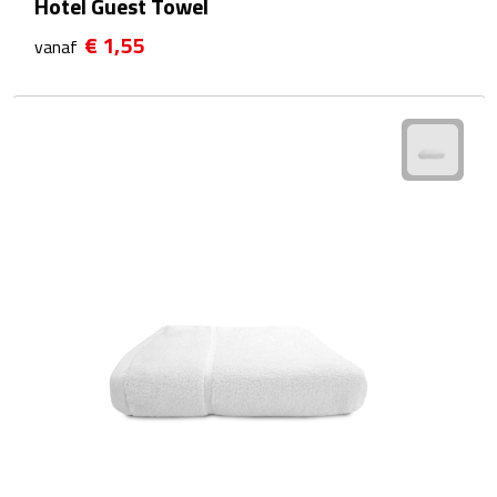
Hotel Guest Towel
Waterflessen
€ 1,55
vanaf
Drinkglazen
Glazen & karaffen
Dubbelwandige glazen
Bierglazen
Champagneglazen
Cocktailglazen
Wijnglazen
Koffieglazen