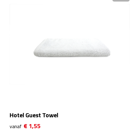
Plastic bekers
Reisbekers
Thermosbekers
Drinkflessen
Opvouwbare drinkfles
Drinkflessen met karabijnhaak
Sportflessen
Hotel Guest Towel
Thermosflessen
€ 1,55
vanaf
Waterflesjes