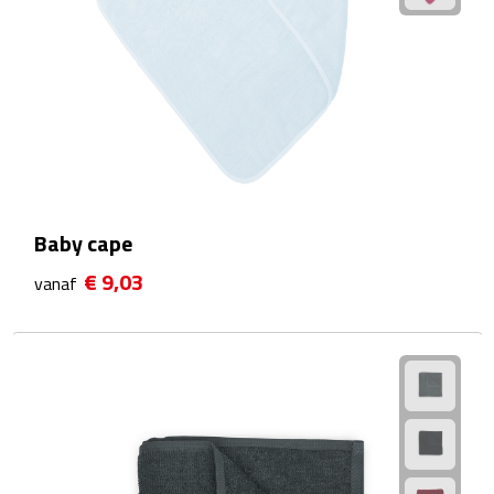
Rijbewijs- & kentekenhoezen
USB autoladers
Veiligheidshamers
Veiligheidssets
Baby cape
Zonneschermen
€ 9,03
vanaf
Fiets Accessoires
Fietsbellen
Fietstassen
Fiets telefoonhouders