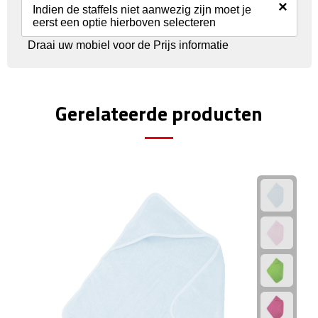
Reisstekkers
×
Indien de staffels niet aanwezig zijn moet je
eerst een optie hierboven selecteren
Reissetjes
Draai uw mobiel voor de Prijs informatie
Paspoorthouders
Auto Accessoires
Gerelateerde producten
Auto luchtverfrissers
Auto onderhoud
Auto organizers
Auto telefoonhouders
IJskrabbers
Parkeerschijven