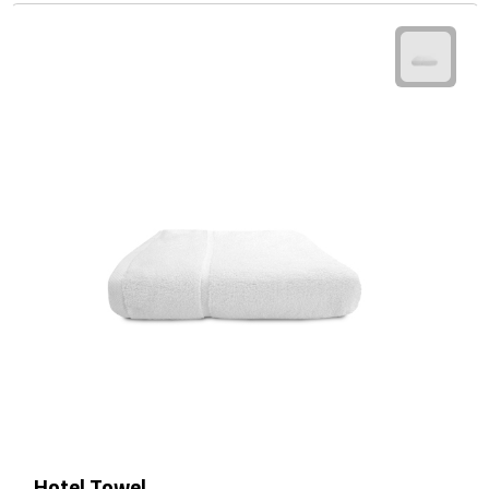
Waterflessen
Drinkglazen
Glazen & karaffen
Dubbelwandige glazen
Bierglazen
Champagneglazen
Cocktailglazen
Wijnglazen
Koffieglazen
Hotel Towel