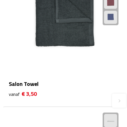
Fietspompen
Fietssloten
Fietsverlichting
Fiets reparatiesets
Zadelhoezen
Drinkwaren
Salon Towel
€ 3,50
vanaf
Drinkbekers
Bekers
Bidons