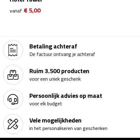
Theeglazen
€ 5,00
vanaf
Kopjes & Mokken
Kopjes
Betaling achteraf
De factuur ontvang je achteraf
Mokken
Ruim 3.500 producten
Schoteltjes
voor een uniek geschenk
Thermossets
Persoonlijk advies op maat
Kantoor & Zakelijk
voor elk budget
Agenda's & Kalenders
Vele mogelijkheden
in het personaliseren van geschenken
Agenda's