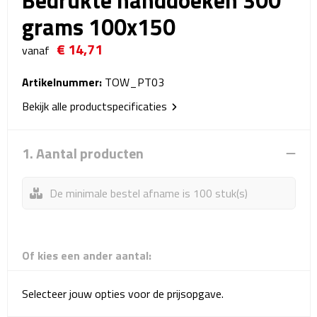
Bedrukte handdoeken 300
Reistassensets
grams 100x150
Weekendtassen
€ 14,71
vanaf
Duffeltassen
Artikelnummer:
TOW_PT03
Bekijk alle productspecificaties
Autotassen
Toilettassen
1. Aantal producten
Rugzakken
De minimale bestel afname is 100 stuk(s)
Rugzakken
Laptop rugzakken
Of kies een ander aantal:
Promo rugzakjes
Selecteer jouw opties voor de prijsopgave.