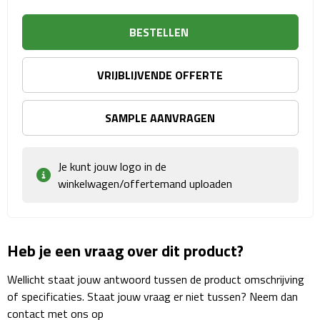
Sport- & Recreatietassen
BESTELLEN
Sporttassen
VRIJBLIJVENDE OFFERTE
Schoenentassen
Fietstassen
SAMPLE AANVRAGEN
Koeltassen & koelboxen
Je kunt jouw logo in de
winkelwagen/offertemand uploaden
Strandtassen
Picknick rugtassen
Heb je een vraag over dit product?
Lunchtassen
Wellicht staat jouw antwoord tussen de product omschrijving
Heuptassen
of specificaties. Staat jouw vraag er niet tussen? Neem dan
contact met ons op