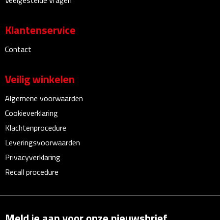
Veelgestelde vragen
Bureauklokken
Klantenservice
Bureaulampen
Contact
Bureau onderleggers
Veilig winkelen
Bureau organizers
Algemene voorwaarden
Bureausets
Cookieverklaring
Klachtenprocedure
Bureau ventilatoren
Leveringsvoorwaarden
Boekenleggers
Privacyverklaring
Recall procedure
Briefopeners
Gummen
Meld je aan voor onze nieuwsbrief