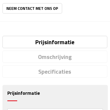
Matrozentassen
NEEM CONTACT MET ONS OP
Reizen
Reisbekers
Opbergtasjes
Prijsinformatie
Koffersloten
Omschrijving
Bagageweegschalen
Specificaties
Bagageriemen
Bagagelabels
Prijsinformatie
Reiskussens