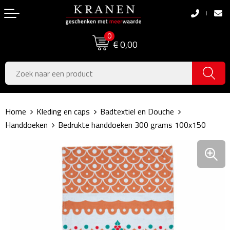
Terug
Terug
0
Boodschappentassen
Dag van de Zorg
€ 0,00
Pasen
Boodschappentassen
Koningsdag
Jute tassen
Home
Kleding en caps
Badtextiel en Douche
Zomer
Katoenen draagtassen
Handdoeken
Bedrukte handdoeken 300 grams 100x150
Voetbal, EK & WK
Opvouwbare tassen
Sinterklaas
Papieren tassen
Kerstpakketten
Schoudertassen
Geboorte- & Kraamcadeau's
Zakelijke Tassen