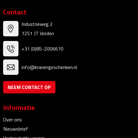
Kalenders
Contact
Beurs & Evenementen
Industrieweg 2
7251 JT Vorden
Banners
+31 (0)85-2006670
Barmatten
info@kranengeschenken.nl
Naambadges & naamkaarthouders
Stickers
NEEM CONTACT OP
Visitekaartjes
Informatie
Vlaggen
Over ons
Nieuwsbrief
Bureau Toebehoren