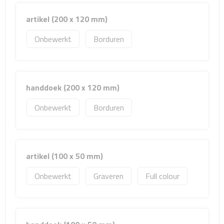
Sport- & Recreatietassen
artikel (200 x 120 mm)
Sporttassen
Onbewerkt
Borduren
Schoenentassen
Fietstassen
handdoek (200 x 120 mm)
Koeltassen & koelboxen
Onbewerkt
Borduren
Strandtassen
Picknick rugtassen
artikel (100 x 50 mm)
Onbewerkt
Graveren
Full colour
Lunchtassen
Heuptassen