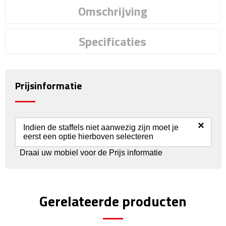
Omschrijving
Rijbewijs- & kentekenhoezen
Specificaties
USB autoladers
Veiligheidshamers
Prijsinformatie
Veiligheidssets
Zonneschermen
×
Indien de staffels niet aanwezig zijn moet je
eerst een optie hierboven selecteren
Fiets Accessoires
Draai uw mobiel voor de Prijs informatie
Fietsbellen
Gerelateerde producten
Fietstassen
Fiets telefoonhouders