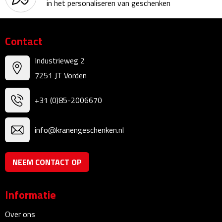
in het personaliseren van geschenken
Waterflessen
Contact
Drinkglazen
Industrieweg 2
Glazen & karaffen
7251 JT Vorden
Dubbelwandige glazen
+31 (0)85-2006670
Bierglazen
info@kranengeschenken.nl
Champagneglazen
NEEM CONTACT OP
Cocktailglazen
Wijnglazen
Informatie
Koffieglazen
Over ons