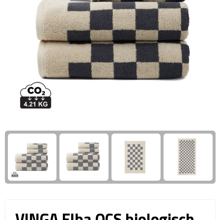
Giftcards
Business trolleys
Wellness Giftsets
Documententassen
Kledingtassen
Laptophoezen & -tassen
Tablettassen
Reistassen & Trolleys
Reistassen
Trolleys
Reistas trolleys
VINGA Elba OCS biologisch