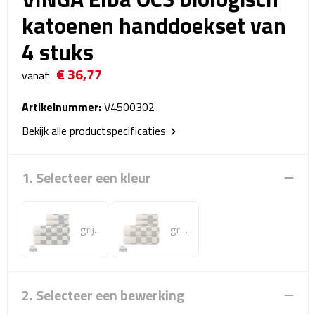
Reistassensets
katoenen handdoekset van
4 stuks
Weekendtassen
€ 36,77
vanaf
Duffeltassen
Artikelnummer:
V4500302
Autotassen
Bekijk alle productspecificaties
Toilettassen
1. Selecteer een kleur
Rugzakken
Rugzakken
grijs, beige
groen, beige
Laptop rugzakken
Promo rugzakjes
2. Selecteer een bewerking