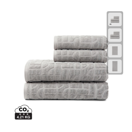
Fietspompen
Fietssloten
Fietsverlichting
Fiets reparatiesets
Zadelhoezen
Drinkwaren
Drinkbekers
Bekers
Bidons