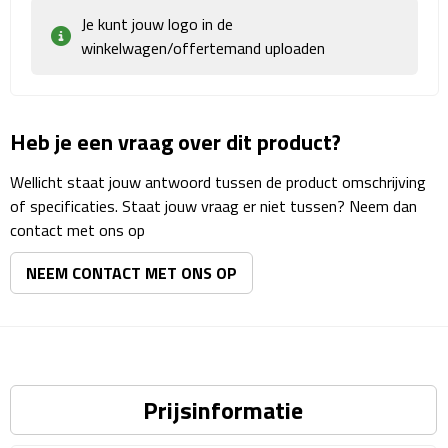
Reisstekkers
Je kunt jouw logo in de
winkelwagen/offertemand uploaden
Reissetjes
Paspoorthouders
Heb je een vraag over dit product?
Auto Accessoires
Wellicht staat jouw antwoord tussen de product omschrijving
Auto luchtverfrissers
of specificaties. Staat jouw vraag er niet tussen? Neem dan
contact met ons op
Auto onderhoud
NEEM CONTACT MET ONS OP
Auto organizers
Auto telefoonhouders
IJskrabbers
Prijsinformatie
Parkeerschijven