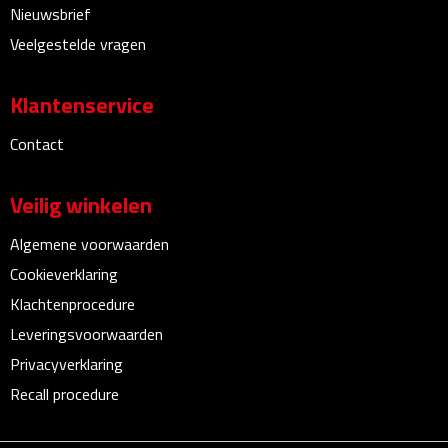
Nieuwsbrief
Theeglazen
Veelgestelde vragen
Kopjes & Mokken
Klantenservice
Kopjes
Contact
Mokken
Veilig winkelen
Schoteltjes
Algemene voorwaarden
Thermossets
Cookieverklaring
Klachtenprocedure
Kantoor & Zakelijk
Leveringsvoorwaarden
Privacyverklaring
Agenda's & Kalenders
Recall procedure
Agenda's