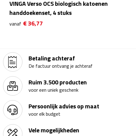
VINGA Verso OCS biologisch katoenen
Plastic bekers
handdoekenset, 4 stuks
€ 36,77
vanaf
Reisbekers
Thermosbekers
Drinkflessen
Betaling achteraf
De factuur ontvang je achteraf
Opvouwbare drinkfles
Ruim 3.500 producten
Drinkflessen met karabijnhaak
voor een uniek geschenk
Sportflessen
Persoonlijk advies op maat
voor elk budget
Thermosflessen
Vele mogelijkheden
Waterflesjes