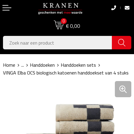
Terug
Terug
0
Boodschappentassen
Dag van de Zorg
€ 0,00
Pasen
Boodschappentassen
Koningsdag
Jute tassen
Home
...
Handdoeken
Handdoeken sets
Zomer
Katoenen draagtassen
VINGA Elba OCS biologisch katoenen handdoekset van 4 stuks
Voetbal, EK & WK
Opvouwbare tassen
Sinterklaas
Papieren tassen
Kerstpakketten
Schoudertassen
Geboorte- & Kraamcadeau's
Zakelijke Tassen