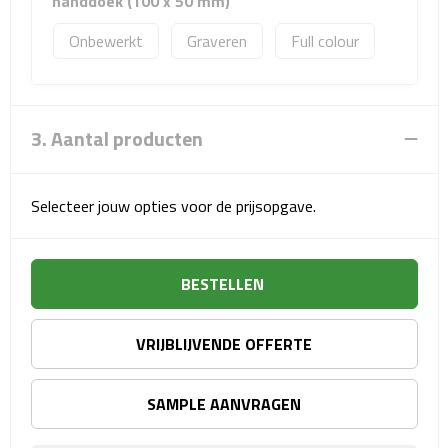
handdoek (100 x 50 mm)
Matrozentassen
Onbewerkt
Graveren
Full colour
Reizen
Reisbekers
3. Aantal producten
Opbergtasjes
Koffersloten
Selecteer jouw opties voor de prijsopgave.
Bagageweegschalen
BESTELLEN
Bagageriemen
VRIJBLIJVENDE OFFERTE
Bagagelabels
Reiskussens
SAMPLE AANVRAGEN