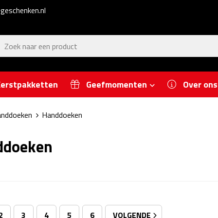
geschenken.nl
erstpakketten
Geefmomenten
Over ons
nddoeken
Handdoeken
ddoeken
2
3
4
5
6
VOLGENDE