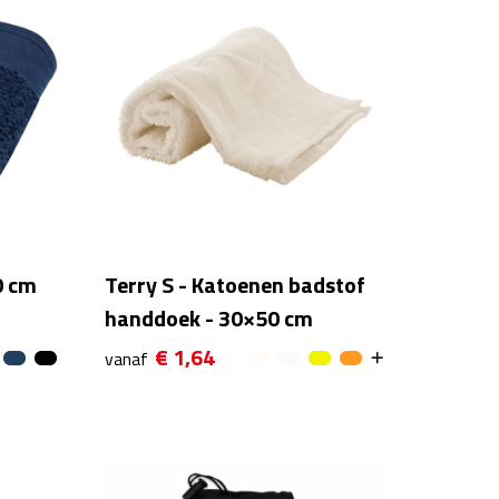
0 cm
Terry S - Katoenen badstof
handdoek - 30×50 cm
€ 1,64
vanaf