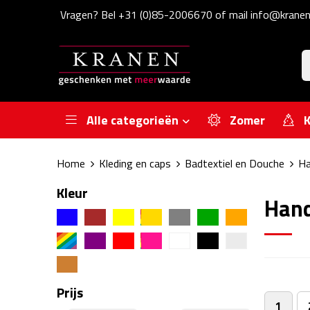
Vragen? Bel +31 (0)85-2006670 of mail info@kranen
Alle categorieën
Zomer
K
Home
Kleding en caps
Badtextiel en Douche
Ha
Kleur
Han
Prijs
1