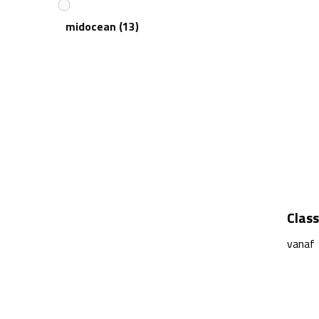
midocean
(13)
Sagaform
(5)
Seasons
(4)
The One Towelling
(6)
Toppoint
(17)
Class
vanaf
Ukiyo
(6)
Vinga
(6)