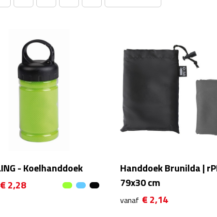
LING - Koelhanddoek
Handdoek Brunilda | rP
79x30 cm
€ 2,28
€ 2,14
vanaf