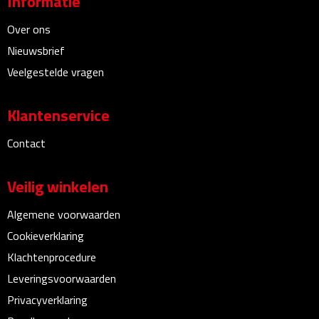
Informatie
Bureauklokken
Over ons
Nieuwsbrief
Bureaulampen
Veelgestelde vragen
Bureau onderleggers
Klantenservice
Bureau organizers
Contact
Bureausets
Veilig winkelen
Bureau ventilatoren
Algemene voorwaarden
Boekenleggers
Cookieverklaring
Klachtenprocedure
Briefopeners
Leveringsvoorwaarden
Gummen
Privacyverklaring