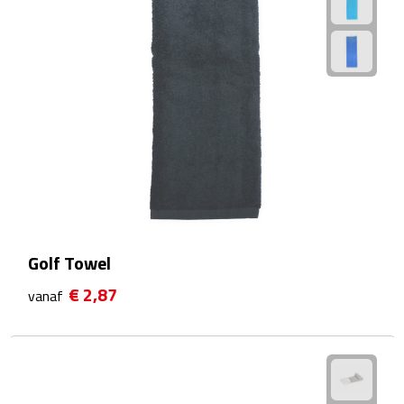
Rijbewijs- & kentekenhoezen
USB autoladers
Veiligheidshamers
Veiligheidssets
Zonneschermen
Golf Towel
Fiets Accessoires
€ 2,87
vanaf
Fietsbellen
Fietstassen
Fiets telefoonhouders