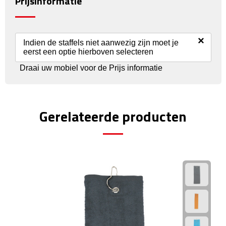
Prijsinformatie
Reisstekkers
Reissetjes
×
Indien de staffels niet aanwezig zijn moet je
Paspoorthouders
eerst een optie hierboven selecteren
Draai uw mobiel voor de Prijs informatie
Auto Accessoires
Auto luchtverfrissers
Gerelateerde producten
Auto onderhoud
Auto organizers
Auto telefoonhouders
IJskrabbers
Parkeerschijven