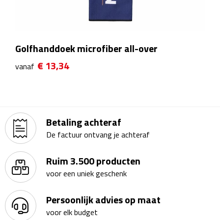
Theeglazen
Kopjes & Mokken
Golfhanddoek microfiber all-over
Kopjes
€ 13,34
vanaf
Mokken
Schoteltjes
Betaling achteraf
Thermossets
De factuur ontvang je achteraf
Kantoor & Zakelijk
Ruim 3.500 producten
voor een uniek geschenk
Agenda's & Kalenders
Persoonlijk advies op maat
Agenda's
voor elk budget