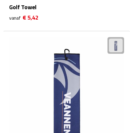
Golf Towel
Waterflessen
€ 5,42
vanaf
Drinkglazen
Glazen & karaffen
Dubbelwandige glazen
Bierglazen
Champagneglazen
Cocktailglazen
Wijnglazen
Koffieglazen