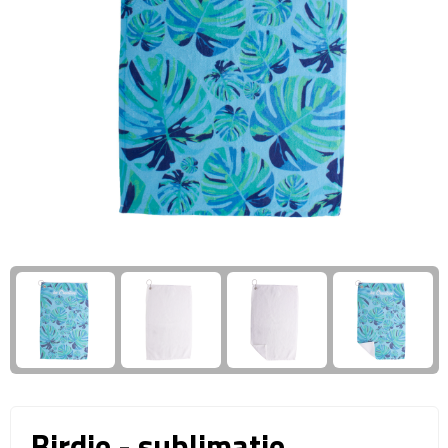
Giftcards
Business trolleys
Wellness Giftsets
Documententassen
Kledingtassen
Laptophoezen & -tassen
Tablettassen
Reistassen & Trolleys
Reistassen
Trolleys
Reistas trolleys
Birdie - sublimatie