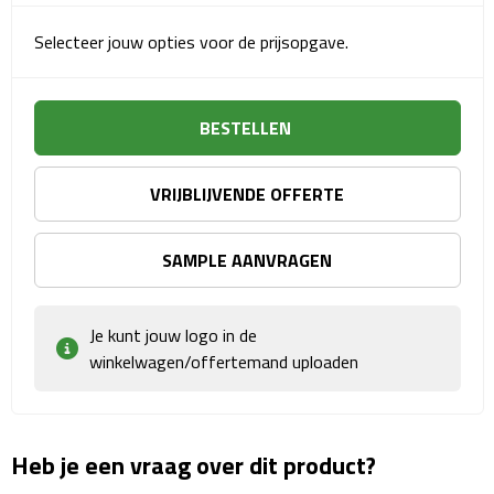
Sport- & Recreatietassen
Selecteer jouw opties voor de prijsopgave.
Sporttassen
Schoenentassen
BESTELLEN
Fietstassen
VRIJBLIJVENDE OFFERTE
Koeltassen & koelboxen
SAMPLE AANVRAGEN
Strandtassen
Je kunt jouw logo in de
Picknick rugtassen
winkelwagen/offertemand uploaden
Lunchtassen
Heuptassen
Heb je een vraag over dit product?