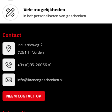
Kalenders
Vele mogelijkheden
in het personaliseren van geschenken
Beurs & Evenementen
Banners
Contact
Barmatten
Industrieweg 2
7251 JT Vorden
Naambadges & naamkaarthouders
+31 (0)85-2006670
Stickers
info@kranengeschenken.nl
Visitekaartjes
Vlaggen
NEEM CONTACT OP
Bureau Toebehoren