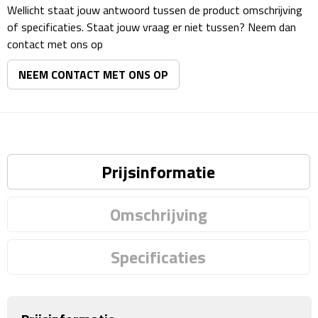
Matrozentassen
Wellicht staat jouw antwoord tussen de product omschrijving
of specificaties. Staat jouw vraag er niet tussen? Neem dan
Reizen
contact met ons op
NEEM CONTACT MET ONS OP
Reisbekers
Opbergtasjes
Koffersloten
Prijsinformatie
Bagageweegschalen
Omschrijving
Bagageriemen
Bagagelabels
Specificaties
Reiskussens