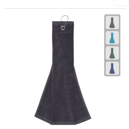
Plastic bekers
Reisbekers
Thermosbekers
Drinkflessen
Opvouwbare drinkfles
Drinkflessen met karabijnhaak
Sportflessen
Thermosflessen
Waterflesjes