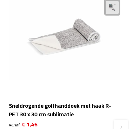
Fietspompen
Fietssloten
Fietsverlichting
Fiets reparatiesets
Zadelhoezen
Drinkwaren
Drinkbekers
Sneldrogende golfhanddoek met haak R-
Bekers
PET 30 x 30 cm sublimatie
€ 1,46
vanaf
Bidons