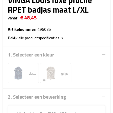
VINGA Louis luxe pluche
Reistassensets
RPET badjas maat L/XL
Weekendtassen
€ 48,45
vanaf
Duffeltassen
Artikelnummer:
496035
Bekijk alle productspecificaties
Autotassen
Toilettassen
1. Selecteer een kleur
Rugzakken
donkerblauw
grijs
Rugzakken
Laptop rugzakken
2. Selecteer een bewerking
Promo rugzakjes