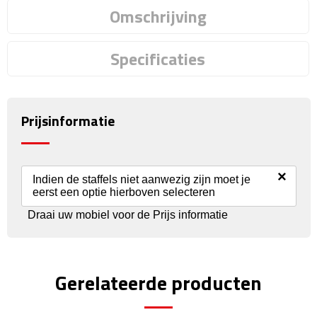
Reisstekkers
Omschrijving
Reissetjes
Specificaties
Paspoorthouders
Auto Accessoires
Prijsinformatie
Auto luchtverfrissers
Auto onderhoud
×
Indien de staffels niet aanwezig zijn moet je
eerst een optie hierboven selecteren
Auto organizers
Draai uw mobiel voor de Prijs informatie
Auto telefoonhouders
Gerelateerde producten
IJskrabbers
Parkeerschijven