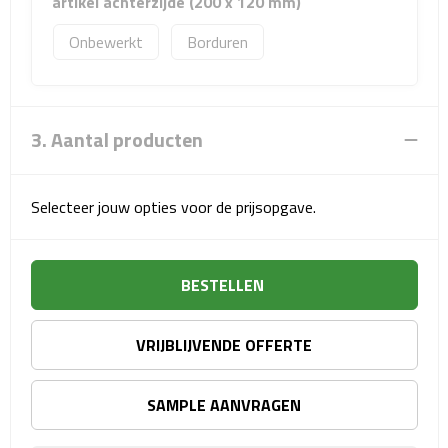
artikel achterzijde (200 x 120 mm)
Sport- & Recreatietassen
Onbewerkt
Borduren
Sporttassen
Schoenentassen
3. Aantal producten
Fietstassen
Selecteer jouw opties voor de prijsopgave.
Koeltassen & koelboxen
Strandtassen
BESTELLEN
Picknick rugtassen
VRIJBLIJVENDE OFFERTE
Lunchtassen
Heuptassen
SAMPLE AANVRAGEN