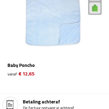
Theeglazen
Kopjes & Mokken
Kopjes
Mokken
Schoteltjes
Baby Poncho
Thermossets
€ 12,65
vanaf
Kantoor & Zakelijk
Agenda's & Kalenders
Betaling achteraf
Agenda's
De factuur ontvang je achteraf