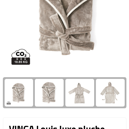
Giftcards
Business trolleys
Wellness Giftsets
Documententassen
Kledingtassen
Laptophoezen & -tassen
Tablettassen
Reistassen & Trolleys
Reistassen
Trolleys
Reistas trolleys