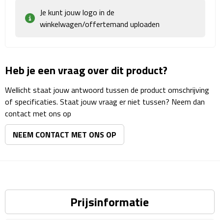
Matrozentassen
Je kunt jouw logo in de
winkelwagen/offertemand uploaden
Reizen
Reisbekers
Heb je een vraag over dit product?
Opbergtasjes
Wellicht staat jouw antwoord tussen de product omschrijving
Koffersloten
of specificaties. Staat jouw vraag er niet tussen? Neem dan
contact met ons op
Bagageweegschalen
NEEM CONTACT MET ONS OP
Bagageriemen
Bagagelabels
Reiskussens
Prijsinformatie