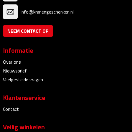
Bureauklokken
info@kranengeschenken.nl
Bureaulampen
NEEM CONTACT OP
Bureau onderleggers
Informatie
Bureau organizers
Over ons
Bureausets
Nieuwsbrief
Bureau ventilatoren
Veelgestelde vragen
Boekenleggers
Klantenservice
Briefopeners
Contact
Gummen
Veilig winkelen