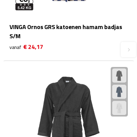
Plastic bekers
VINGA Ornos GRS katoenen hamam badjas
Reisbekers
S/M
Thermosbekers
€ 24,17
vanaf
Drinkflessen
Opvouwbare drinkfles
Drinkflessen met karabijnhaak
Sportflessen
Thermosflessen
Waterflesjes