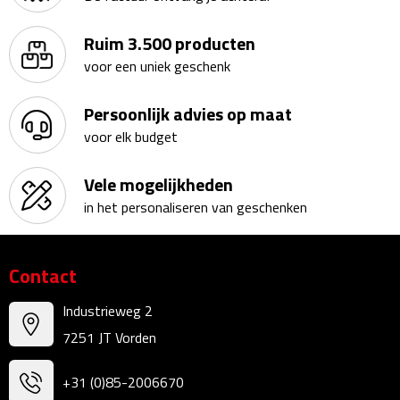
Kalenders
Ruim 3.500 producten
voor een uniek geschenk
Beurs & Evenementen
Persoonlijk advies op maat
Banners
voor elk budget
Barmatten
Vele mogelijkheden
Naambadges & naamkaarthouders
in het personaliseren van geschenken
Stickers
Contact
Visitekaartjes
Industrieweg 2
Vlaggen
7251 JT Vorden
Bureau Toebehoren
+31 (0)85-2006670