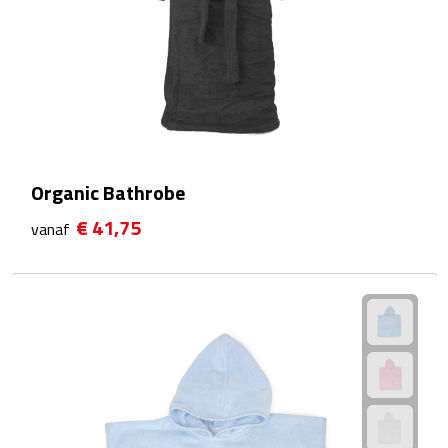
Waterflessen
Drinkglazen
Glazen & karaffen
Dubbelwandige glazen
Organic Bathrobe
€ 41,75
vanaf
Bierglazen
Champagneglazen
Cocktailglazen
Wijnglazen
Koffieglazen