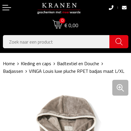
Terug
Terug
0
Boodschappentassen
Dag van de Zorg
€ 0,00
Pasen
Boodschappentassen
Koningsdag
Jute tassen
Home
Kleding en caps
Badtextiel en Douche
Zomer
Katoenen draagtassen
Badjassen
VINGA Louis luxe pluche RPET badjas maat L/XL
Voetbal, EK & WK
Opvouwbare tassen
Sinterklaas
Papieren tassen
Kerstpakketten
Schoudertassen
Geboorte- & Kraamcadeau's
Zakelijke Tassen