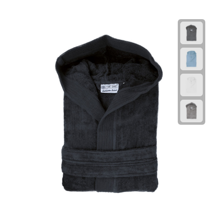
Rijbewijs- & kentekenhoezen
USB autoladers
Veiligheidshamers
Veiligheidssets
Zonneschermen
Fiets Accessoires
Fietsbellen
Fietstassen
Fiets telefoonhouders