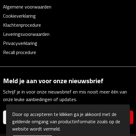
Linialen
Algemene voorwaarden
Cookieverklaring
Magneten
Klachtenprocedure
Leveringsvoorwaarden
Muismatten
Privacyverklaring
Pennen etui's
Recall procedure
Pennenhouders
Puntenslijpers
Meld je aan voor onze nieuwsbrief
Schrijf je in voor onze nieuwsbrief en mis nooit meer één van
Rekenmachines
onze leuke aanbiedingen of updates.
Document- & Schrijfmappen
Door op accepteren te klikken ga je akkoord met de
geldende omgang van productinformatie zoals op de
Documentmappen
website wordt vermeld.