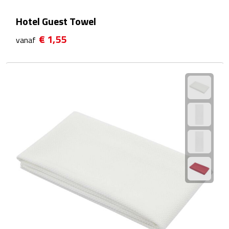
Douchegels
Hotel Guest Towel
Douche timers
€ 1,55
vanaf
Pantoffels & slippers
Shampoo & conditioners
Sponzen & borstels
Zeepjes
Damesverzorging
Borstels
Make up tools