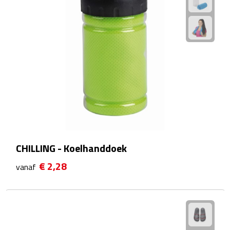
Reistassensets
Weekendtassen
Duffeltassen
Autotassen
Toilettassen
Rugzakken
CHILLING - Koelhanddoek
Rugzakken
€ 2,28
vanaf
Laptop rugzakken
Promo rugzakjes