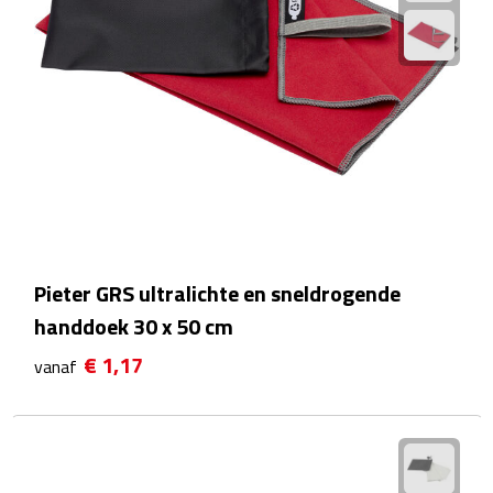
Hygiëne
Desinfectie
Handcrèmes
Lipbalsems
Tandenborstels
Tissues
Pieter GRS ultralichte en sneldrogende
handdoek 30 x 50 cm
Tissuehouders
€ 1,17
vanaf
Wattenstaafjes en watjes
Wet wipes
Kleding & Caps