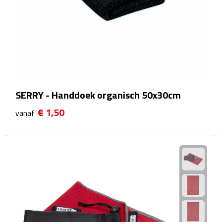
EHBO
Gezichtsmaskers & mondkapjes
Heatpacks
Koelpacks
SERRY - Handdoek organisch 50x30cm
Kruiken
€ 1,50
vanaf
Massage
Pillendoosjes
Pleisters
Weegschalen