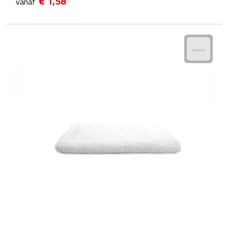
€ 1,58
vanaf
Wellness Giftsets
JANZEN
Marie-Stella-Maris
Rituals
Overige giftsets
Douche & Bad
Badeendjes
Badzout
Bodylotions