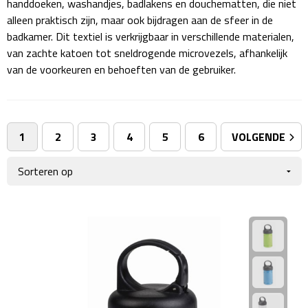
handdoeken, washandjes, badlakens en douchematten, die niet
Giftcards
Business trolleys
alleen praktisch zijn, maar ook bijdragen aan de sfeer in de
badkamer. Dit textiel is verkrijgbaar in verschillende materialen,
Wellness Giftsets
Documententassen
van zachte katoen tot sneldrogende microvezels, afhankelijk
van de voorkeuren en behoeften van de gebruiker.
Kledingtassen
Laptophoezen & -tassen
1
2
3
4
5
6
VOLGENDE
Tablettassen
Reistassen & Trolleys
Reistassen
Trolleys
Reistas trolleys