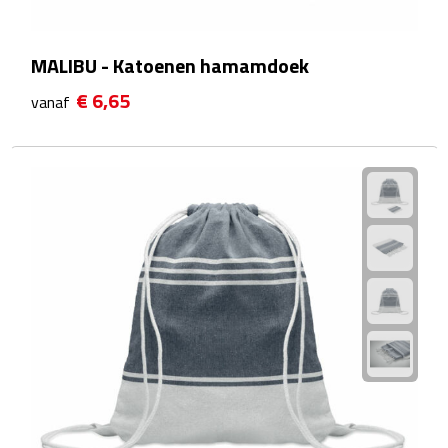
Rijbewijs- & kentekenhoezen
MALIBU - Katoenen hamamdoek
USB autoladers
€ 6,65
vanaf
Veiligheidshamers
Veiligheidssets
Zonneschermen
Fiets Accessoires
Fietsbellen
Fietstassen
Fiets telefoonhouders