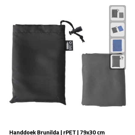
Matrozentassen
Reizen
Reisbekers
Opbergtasjes
Koffersloten
Bagageweegschalen
Bagageriemen
Bagagelabels
Reiskussens
Handdoek Brunilda | rPET | 79x30 cm