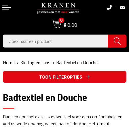
Terug
Terug
0
Boodschappentassen
Dag van de Zorg
€ 0,00
Pasen
Boodschappentassen
Koningsdag
Jute tassen
Home
Kleding en caps
Badtextiel en Douche
Zomer
Katoenen draagtassen
TOON FILTEROPTIES
Voetbal, EK & WK
Opvouwbare tassen
Sinterklaas
Papieren tassen
Badtextiel en Douche
Kerstpakketten
Schoudertassen
Bad- en douchetextiel is essentieel voor een comfortabele en
Geboorte- & Kraamcadeau's
Zakelijke Tassen
verfrissende ervaring na een bad of douche. Het omvat