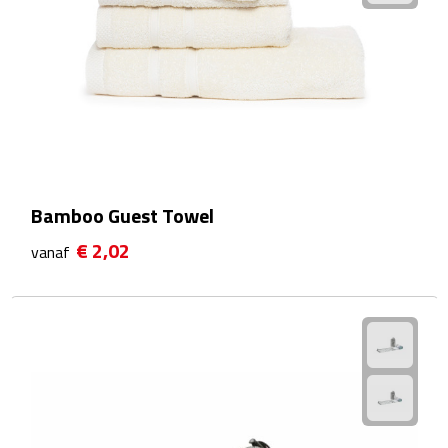
Plastic bekers
Reisbekers
Thermosbekers
Drinkflessen
Bamboo Guest Towel
Opvouwbare drinkfles
€ 2,02
vanaf
Drinkflessen met karabijnhaak
Sportflessen
Thermosflessen
Waterflesjes