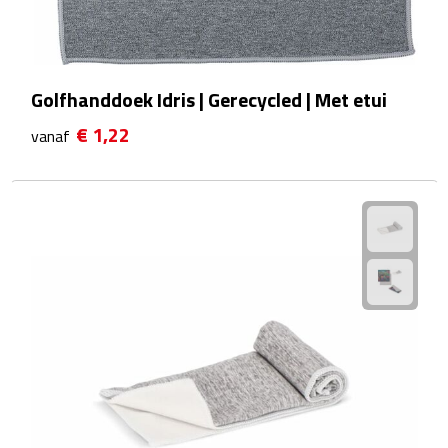
Voedselcontainers
Sport
Golfhanddoek Idris | Gerecycled | Met etui
€ 1,22
vanaf
Bidons
Fitness
Proteïne shakers
Sportmaterialen
Sportarmbanden
Sporthanddoeken
Sporthorloges