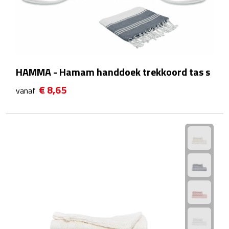
Fietspompen
Fietssloten
HAMMA - Hamam handdoek trekkoord tas s
Fietsverlichting
€ 8,65
vanaf
Fiets reparatiesets
Zadelhoezen
Drinkwaren
Drinkbekers
Bekers
Bidons