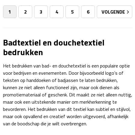
1
2
3
4
5
6
VOLGENDE
Sweaters
Fleecevesten
Badtextiel en douchetextiel
Vesten
bedrukken
Broeken
Het bedrukken van bad- en douchetextiel is een populaire optie
voor bedrijven en evenementen. Door bijvoorbeeld logo’s of
Korte broeken
teksten op handdoeken of badjassen te laten bedrukken,
kunnen ze niet alleen functioneel zijn, maar ook dienen als
Lange broeken
promotiemateriaal of geschenk. Dit maakt ze niet alleen nuttig,
maar ook een uitstekende manier om merkherkenning te
Rokken
bevorderen. Het bedrukken van dit textiel kan subtiel en stijlvol,
maar ook opvallend en creatief worden uitgevoerd, afhankelijk
Ondergoed & Sokken
van de boodschap die je wilt overbrengen.
Ondergoed