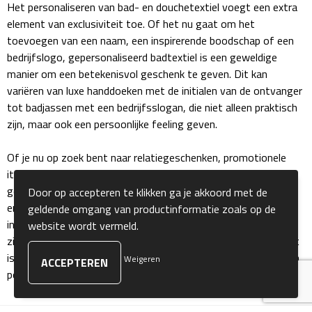
Het personaliseren van bad- en douchetextiel voegt een extra
element van exclusiviteit toe. Of het nu gaat om het
Sokken
toevoegen van een naam, een inspirerende boodschap of een
bedrijfslogo, gepersonaliseerd badtextiel is een geweldige
Caps, Hoeden & Mutsen
manier om een betekenisvol geschenk te geven. Dit kan
variëren van luxe handdoeken met de initialen van de ontvanger
Bandanas
tot badjassen met een bedrijfsslogan, die niet alleen praktisch
zijn, maar ook een persoonlijke feeling geven.
Caps
Of je nu op zoek bent naar relatiegeschenken, promotionele
Hoeden
items of gewoon iets speciaals voor jezelf, bedrukte of
gepersonaliseerde bad- en douchetextiel biedt een veelzijdige
Door op accepteren te klikken ga je akkoord met de
Mutsen
en nuttige oplossing. Deze items zorgen voor een langdurige
geldende omgang van productinformatie zoals op de
indruk, omdat ze dagelijks worden gebruikt en dus de
website wordt vermeld.
Oorwarmers
zichtbaarheid van je merk of boodschap blijven versterken. Het
is een geschenk dat zowel luxe als functionaliteit biedt, en een
Weigeren
Zonnekleppen
positieve associatie met je merk creëert.
Handschoenen & Sjaals