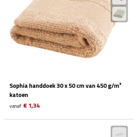
Strandlakens
Strandtassen
Strandstoelen
Strandspellen
Strandmatten
Strandtenten
Sophia handdoek 30 x 50 cm van 450 g/m²
katoen
Vliegers
€ 1,34
vanaf
Vrije Tijd
BBQ