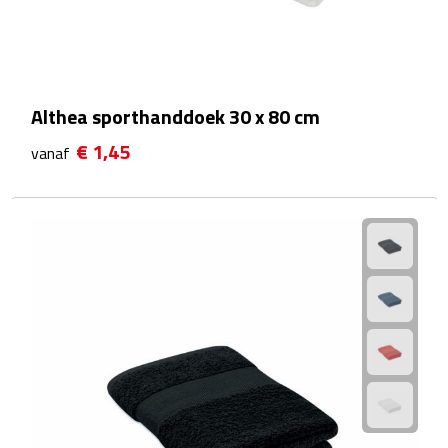
Manicuresets
Naaisetjes
Parfum
Althea sporthanddoek 30 x 80 cm
€ 1,45
vanaf
Sieraden
Spiegels
Herenverzorging
Scheerapparaten & trimmers
Scheermesjes
Gezondheid