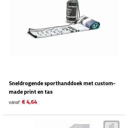
Waterflessen
Drinkglazen
Glazen & karaffen
Dubbelwandige glazen
Bierglazen
Champagneglazen
Sneldrogende sporthanddoek met custom-
made print en tas
Cocktailglazen
€ 4,64
vanaf
Wijnglazen
Koffieglazen