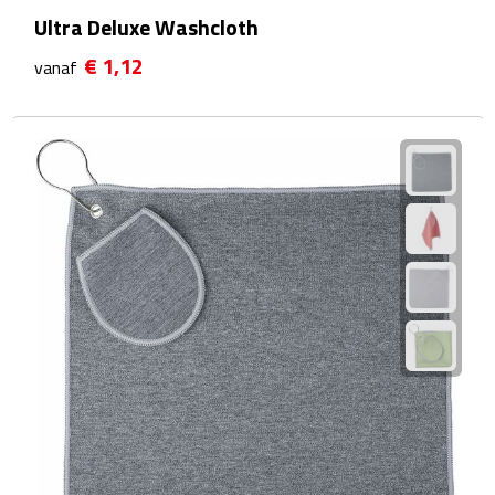
Ultra Deluxe Washcloth
Camping hulpmiddelen
€ 1,12
vanaf
Campinglampen
Campingstoeltjes
Slaapzakken
Picknick
Picknickmanden
Picknickkleden
Picknick rugtassen
Thermoskannen