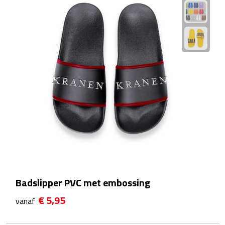
Sport- & Recreatietassen
Sporttassen
Schoenentassen
Fietstassen
Koeltassen & koelboxen
Strandtassen
Picknick rugtassen
Lunchtassen
Badslipper PVC met embossing
€ 5,95
vanaf
Heuptassen