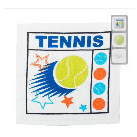
Kalenders
Beurs & Evenementen
Banners
Barmatten
Naambadges & naamkaarthouders
Stickers
Visitekaartjes
Vlaggen
Bureau Toebehoren