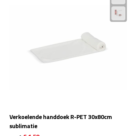
After Sun crèmes
Badminton
Handwaaiers
Hangmatten
Heupflessen
Verrekijkers
Zonnebrand
Zonnebrillen
Verkoelende handdoek R-PET 30x80cm
sublimatie
Persoonlijke verzorging