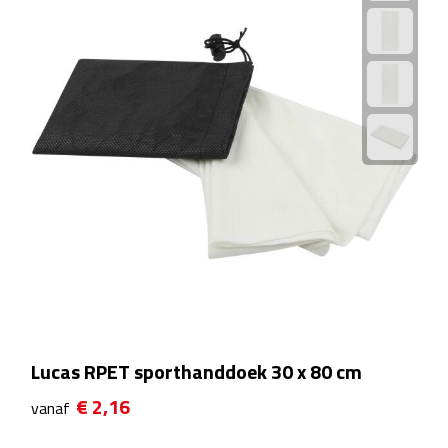
Badtextiel & Douche
Badjassen
Badmatten
Handdoeken
Pantoffels & slippers
Washandjes
Bovenkleding
Lucas RPET sporthanddoek 30 x 80 cm
Bodywarmers
€ 2,16
vanaf
Overhemden