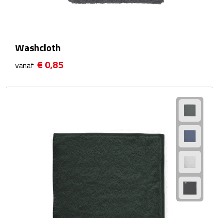
Linialen
Magneten
Washcloth
Muismatten
€ 0,85
vanaf
Pennen etui's
Pennenhouders
Puntenslijpers
Rekenmachines
Document- & Schrijfmappen
Documentmappen