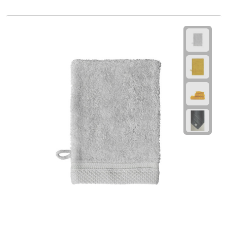
Powerbanks
Oplaadkabels
Kabel organizers
USB
USB sticks
USB hubs
USB stekkers
Outdoor & Vrije Tijd
Camping