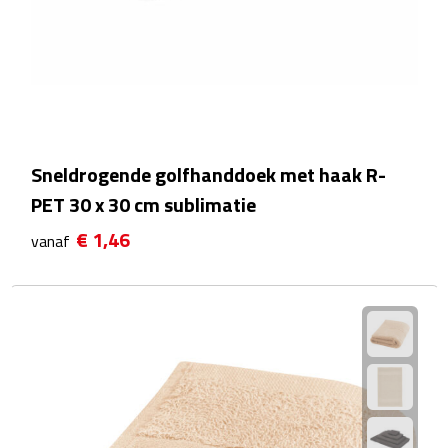
Scorekaarten
Springtouwen
Medailles
Sneldrogende golfhanddoek met haak R-
Trofeeën
PET 30 x 30 cm sublimatie
Strand
€ 1,46
vanaf
Handwaaiers
Opblaasbare strandartikelen
Parasols
Strandballen