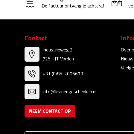
De factuur ontvang je achteraf
vo
Contact
Info
Industrieweg 2
Over 
7251 JT Vorden
Nieuw
Veelge
+31 (0)85-2006670
info@kranengeschenken.nl
NEEM CONTACT OP