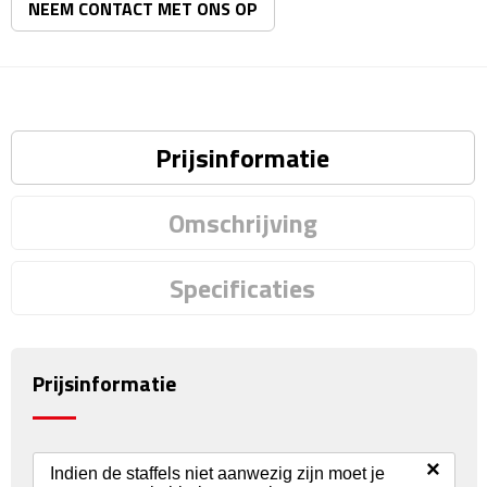
Matrozentassen
NEEM CONTACT MET ONS OP
Reizen
Reisbekers
Prijsinformatie
Opbergtasjes
Omschrijving
Koffersloten
Bagageweegschalen
Specificaties
Bagageriemen
Prijsinformatie
Bagagelabels
Reiskussens
×
Indien de staffels niet aanwezig zijn moet je