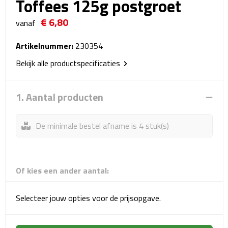
Toffees 125g postgroet
Reistassensets
€ 6,80
vanaf
Weekendtassen
Artikelnummer:
230354
Duffeltassen
Bekijk alle productspecificaties
Autotassen
1. Aantal producten
Toilettassen
De minimale bestel afname is 4 stuk(s)
Rugzakken
Rugzakken
Of kies een ander aantal:
Laptop rugzakken
Selecteer jouw opties voor de prijsopgave.
Promo rugzakjes