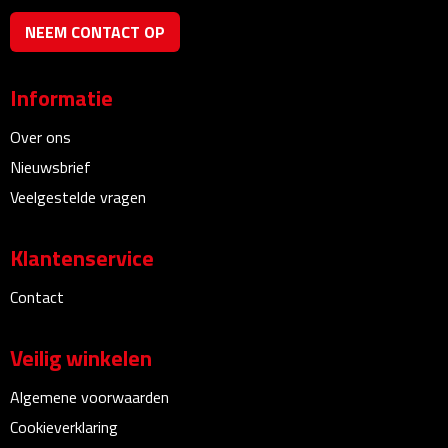
NEEM CONTACT OP
Plastic bekers
Reisbekers
Informatie
Thermosbekers
Over ons
Nieuwsbrief
Drinkflessen
Veelgestelde vragen
Opvouwbare drinkfles
Klantenservice
Drinkflessen met karabijnhaak
Contact
Sportflessen
Veilig winkelen
Thermosflessen
Algemene voorwaarden
Cookieverklaring
Waterflesjes