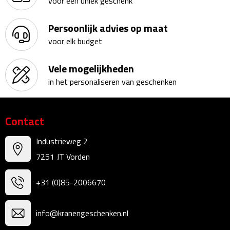
voor een uniek geschenk
Fietspompen
Persoonlijk advies op maat
voor elk budget
Fietssloten
Vele mogelijkheden
Fietsverlichting
in het personaliseren van geschenken
Fiets reparatiesets
Contact
Zadelhoezen
Industrieweg 2
Drinkwaren
7251 JT Vorden
Drinkbekers
+31 (0)85-2006670
Bekers
info@kranengeschenken.nl
Bidons