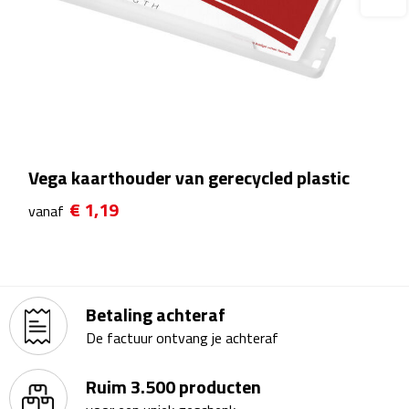
Rijbewijs- & kentekenhoezen
USB autoladers
Veiligheidshamers
Vega kaarthouder van gerecycled plastic
Veiligheidssets
€ 1,19
vanaf
Zonneschermen
Fiets Accessoires
Fietsbellen
Betaling achteraf
De factuur ontvang je achteraf
Fietstassen
Ruim 3.500 producten
Fiets telefoonhouders