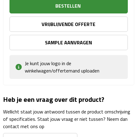
Sport- & Recreatietassen
BESTELLEN
Sporttassen
VRIJBLIJVENDE OFFERTE
Schoenentassen
SAMPLE AANVRAGEN
Fietstassen
Je kunt jouw logo in de
Koeltassen & koelboxen
winkelwagen/offertemand uploaden
Strandtassen
Picknick rugtassen
Heb je een vraag over dit product?
Lunchtassen
Wellicht staat jouw antwoord tussen de product omschrijving
of specificaties. Staat jouw vraag er niet tussen? Neem dan
Heuptassen
contact met ons op