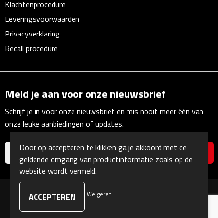
Klachtenprocedure
Waterflessen
Leveringsvoorwaarden
Privacyverklaring
Drinkglazen
Recall procedure
Glazen & karaffen
Dubbelwandige glazen
Meld je aan voor onze nieuwsbrief
Schrijf je in voor onze nieuwsbrief en mis nooit meer één van
Bierglazen
onze leuke aanbiedingen of updates.
Champagneglazen
Door op accepteren te klikken ga je akkoord met de
geldende omgang van productinformatie zoals op de
Cocktailglazen
website wordt vermeld.
Wijnglazen
Weigeren
© Copyright Kranengeschenken 2026
Koffieglazen