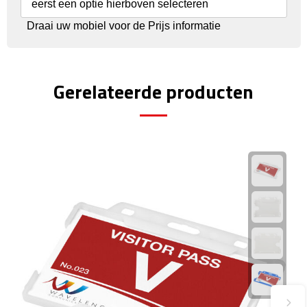
Reisstekkers
eerst een optie hierboven selecteren
Draai uw mobiel voor de Prijs informatie
Reissetjes
Paspoorthouders
Gerelateerde producten
Auto Accessoires
Auto luchtverfrissers
Auto onderhoud
Auto organizers
Auto telefoonhouders
IJskrabbers
Parkeerschijven