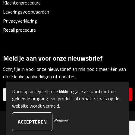
Klachtenprocedure
Waterflessen
Leveringsvoorwaarden
Privacyverklaring
Drinkglazen
Recall procedure
Glazen & karaffen
Dubbelwandige glazen
Meld je aan voor onze nieuwsbrief
Schrijf je in voor onze nieuwsbrief en mis nooit meer één van
Bierglazen
onze leuke aanbiedingen of updates.
Champagneglazen
Door op accepteren te klikken ga je akkoord met de
geldende omgang van productinformatie zoals op de
Cocktailglazen
website wordt vermeld.
Wijnglazen
Weigeren
© Copyright Kranengeschenken 2026
Koffieglazen