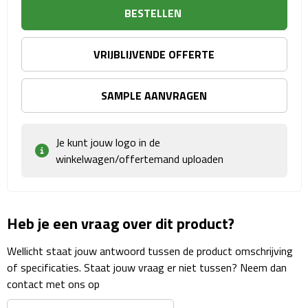
Sport- & Recreatietassen
BESTELLEN
Sporttassen
VRIJBLIJVENDE OFFERTE
Schoenentassen
SAMPLE AANVRAGEN
Fietstassen
Je kunt jouw logo in de
Koeltassen & koelboxen
winkelwagen/offertemand uploaden
Strandtassen
Picknick rugtassen
Heb je een vraag over dit product?
Lunchtassen
Wellicht staat jouw antwoord tussen de product omschrijving
of specificaties. Staat jouw vraag er niet tussen? Neem dan
Heuptassen
contact met ons op