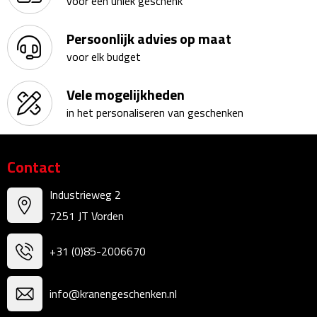
voor een uniek geschenk
Fietspompen
Persoonlijk advies op maat
voor elk budget
Fietssloten
Vele mogelijkheden
Fietsverlichting
in het personaliseren van geschenken
Fiets reparatiesets
Contact
Zadelhoezen
Industrieweg 2
Drinkwaren
7251 JT Vorden
Drinkbekers
+31 (0)85-2006670
Bekers
info@kranengeschenken.nl
Bidons