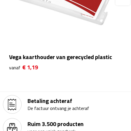
Rijbewijs- & kentekenhoezen
USB autoladers
Veiligheidshamers
Vega kaarthouder van gerecycled plastic
Veiligheidssets
€ 1,19
vanaf
Zonneschermen
Fiets Accessoires
Fietsbellen
Betaling achteraf
De factuur ontvang je achteraf
Fietstassen
Ruim 3.500 producten
Fiets telefoonhouders