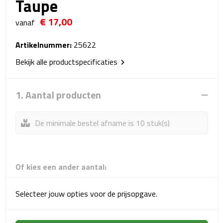
Taupe
Reistassensets
€ 17,00
vanaf
Weekendtassen
Artikelnummer:
25622
Duffeltassen
Bekijk alle productspecificaties
Autotassen
1. Aantal producten
Toilettassen
De minimale bestel afname is 10 stuk(s)
Rugzakken
Rugzakken
Of kies een ander aantal:
Laptop rugzakken
Selecteer jouw opties voor de prijsopgave.
Promo rugzakjes