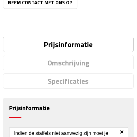
Matrozentassen
NEEM CONTACT MET ONS OP
Reizen
Reisbekers
Prijsinformatie
Opbergtasjes
Omschrijving
Koffersloten
Bagageweegschalen
Specificaties
Bagageriemen
Prijsinformatie
Bagagelabels
Reiskussens
×
Indien de staffels niet aanwezig zijn moet je