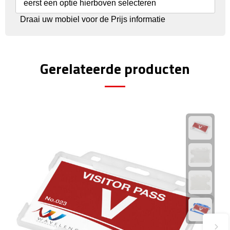
Reisstekkers
eerst een optie hierboven selecteren
Draai uw mobiel voor de Prijs informatie
Reissetjes
Paspoorthouders
Gerelateerde producten
Auto Accessoires
Auto luchtverfrissers
Auto onderhoud
Auto organizers
Auto telefoonhouders
IJskrabbers
Parkeerschijven