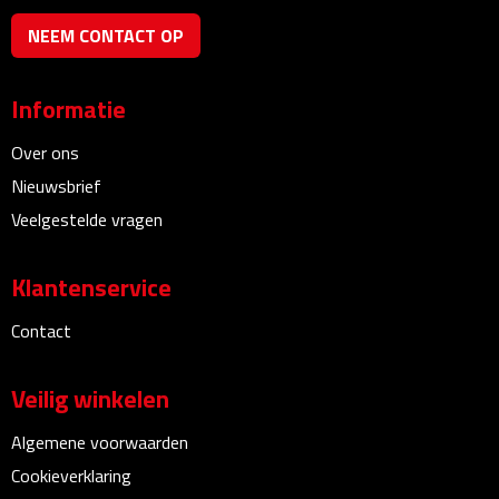
NEEM CONTACT OP
Plastic bekers
Reisbekers
Informatie
Thermosbekers
Over ons
Nieuwsbrief
Drinkflessen
Veelgestelde vragen
Opvouwbare drinkfles
Klantenservice
Drinkflessen met karabijnhaak
Contact
Sportflessen
Veilig winkelen
Thermosflessen
Algemene voorwaarden
Cookieverklaring
Waterflesjes